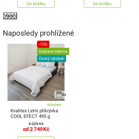
Do košíku
Do košíku
Next
Naposledy prohlížené
-15%
Doprava zdarma
Český výrobek
6x
skladem
Kvalitex Letní přikrývka
COOL EFECT 495 g
3 229 Kč
od
2 749
Kč