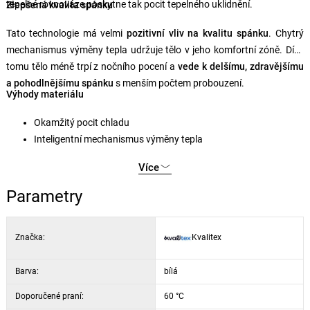
tepelné rovnováze poskytne tak pocit tepelného uklidnění.
Zlepšená kvalita spánku
Tato technologie má velmi
pozitivní vliv na kvalitu spánku
. Chytrý
mechanismus výměny tepla udržuje tělo v jeho komfortní zóně. Díky
tomu tělo méně trpí z nočního pocení a
vede k delšímu, zdravějšímu
a pohodlnějšímu spánku
s menším počtem probouzení.
Výhody materiálu
Okamžitý pocit chladu
Inteligentní mechanismus výměny tepla
Prodyšnost je zachována
Více
Jemnost je zaručena
Dlouhotrvající termoregulační výkon
Parametry
Odolný proti praní
Patentovaná technologie
Značka:
Kvalitex
Certifikace Oeko-Tex® pro materiál
Barva:
bílá
Doporučené praní:
60 °C