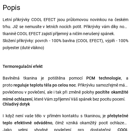
Popis
Letní přikrývky COOL EFECT jsou průlomovou novinkou na českém
trhu. Již se nemusíte v letních nocích potit. Přikrývky vám díky nové
tkanině COOL EFECT zajistí příjemný a ničím nerušený spánek.
Složení přikrývky: povrch - 100% bavlna (COOL EFECT), výplň - 100%
polyester (duté vlákno)
Termoregulační efekt
Bavlněná tkanina je potištěna pomocí
PCM technologie
, a
proto
reguluje teplotu těla po celou noc
. Přikrývku samozřejmě máte
povlečenou v povlečení, ale i tak při změně polohy
pocítíte okamžité
mírné ochlazení
, které Vám zpříjemní Váš spánek bez pocitu pocení.
Chladivý dotyk
I když není vaše tělo v přímém kontaktu s tkaninou, je
přebytečné
teplo efektivně odváděno
, čímž vzniká okamžitý pocit ochlazení.
Jako velmi vhodné povlečení pro dostatečný
COOL