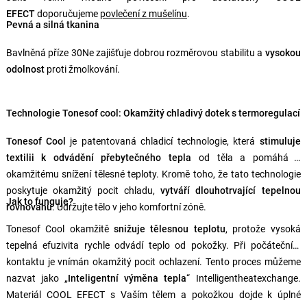
EFECT
doporučujeme
povlečení z mušelínu
.
Pevná a silná tkanina
Bavlněná příze 30Ne zajišťuje dobrou rozměrovou stabilitu a
vysokou
odolnost
proti žmolkování.
Technologie Tonesof cool: Okamžitý chladivý dotek s termoregulací
Tonesof Cool
je patentovaná chladicí technologie, která
stimuluje
textilii k odvádění přebytečného tepla
od těla a pomáhá k
okamžitému snížení tělesné teploty. Kromě toho, že tato technologie
poskytuje okamžitý pocit chladu,
vytváří dlouhotrvající tepelnou
Jak to funguje?
rovnováhu
. Udržujte tělo v jeho komfortní zóně.
Tonesof Cool okamžitě
snižuje tělesnou teplotu
, protože vysoká
tepelná efuzivita rychle odvádí teplo od pokožky. Při počátečním
kontaktu je vnímán okamžitý pocit ochlazení. Tento proces můžeme
nazvat jako „
Inteligentní výměna tepla
“ Intelligentheatexchange.
Materiál COOL EFECT s Vaším tělem a pokožkou dojde k úplné