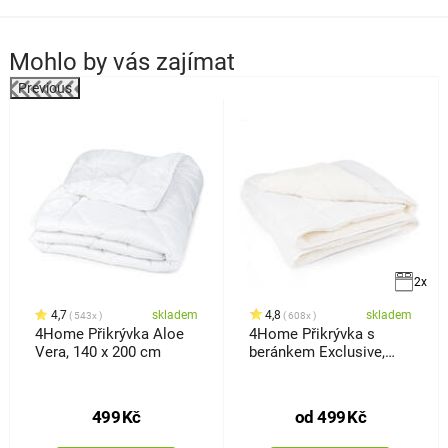
Mohlo by vás zajímat
Previous
%
2x
4,7
skladem
4,8
skladem
543x
608x
4Home Přikrývka Aloe
4Home Přikrývka s
Vera, 140 x 200 cm
beránkem Exclusive,
140 x 200 cm
499
Kč
od
499
Kč