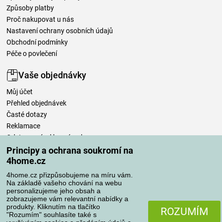
Způsoby platby
Proč nakupovat u nás
Nastavení ochrany osobních údajů
Obchodní podmínky
Péče o povlečení
Vaše objednávky
Můj účet
Přehled objednávek
Časté dotazy
Reklamace
Odstoupení od kupní smlouvy
Pravidla zpracování recenzí
Principy a ochrana soukromí na
4home.cz
Způsoby dopravy
4home.cz přizpůsobujeme na míru vám.
Na základě vašeho chování na webu
personalizujeme jeho obsah a
zobrazujeme vám relevantní nabídky a
produkty. Kliknutím na tlačítko
Způsoby platby
ROZUMÍM
"Rozumím" souhlasíte také s