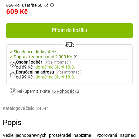
669 Kč
ušetříte 60 Kč
609 Kč
Přidat do košíku
Skladem u dodavatele
Doprava zdarma nad 2 000 Kč
Osobní odběr
(více informací)
od 69 Kč
|
doručíme
úterý 18.8.
Doručení na adresu
(více informací)
od 99 Kč
|
doručíme
úterý 18.8.
Nákupem získáte
16 Pohoďáčků
Katalogové číslo:
245441
Popis
Vedle jednobarevných prostěradel nabízíme i vzorovaná napínací