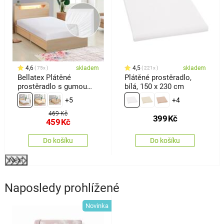
4,6
skladem
4,5
skladem
75x
221x
Bellatex Plátěné
Plátěné prostěradlo,
prostěradlo s gumou
bílá, 150 x 230 cm
bílá, 90 x 200 cm
+5
+4
469 Kč
399
Kč
459
Kč
Do košíku
Do košíku
Next
Naposledy prohlížené
Novinka