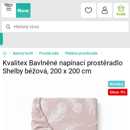
Menu
Košík
Bytový textil
Prostěradla
Plátěná prostěradla
Kvalitex Bavlněné napínací prostěradlo
Shelby béžová, 200 x 200 cm
Novinka
Sleva -9%