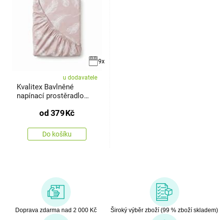
9x
u dodavatele
Kvalitex Bavlněné
napínací prostěradlo
Shelby
od
379
Kč
Do košíku
Doprava zdarma nad 2 000 Kč
Široký výběr zboží (99 % zboží skladem)