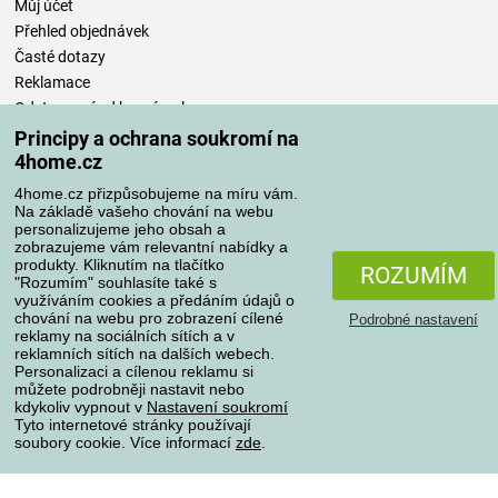
Můj účet
Přehled objednávek
Časté dotazy
Reklamace
Odstoupení od kupní smlouvy
Pravidla zpracování recenzí
Principy a ochrana soukromí na
4home.cz
Způsoby dopravy
4home.cz přizpůsobujeme na míru vám.
Na základě vašeho chování na webu
personalizujeme jeho obsah a
zobrazujeme vám relevantní nabídky a
produkty. Kliknutím na tlačítko
Způsoby platby
ROZUMÍM
"Rozumím" souhlasíte také s
využíváním cookies a předáním údajů o
chování na webu pro zobrazení cílené
Podrobné nastavení
reklamy na sociálních sítích a v
Spolehlivý obchod
reklamních sítích na dalších webech.
Personalizaci a cílenou reklamu si
můžete podrobněji nastavit nebo
kdykoliv vypnout v
Nastavení soukromí
Tyto internetové stránky používají
soubory cookie. Více informací
zde
.