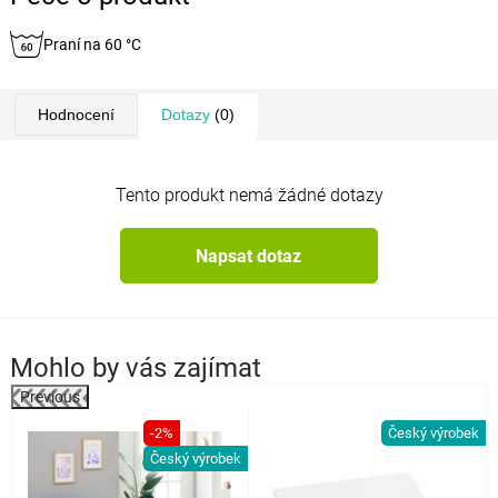
Praní na 60 °C
Hodnocení
Dotazy
(0)
Tento produkt nemá žádné dotazy
Napsat dotaz
Mohlo by vás zajímat
Previous
k
-2%
Český výrobek
Český výrobek