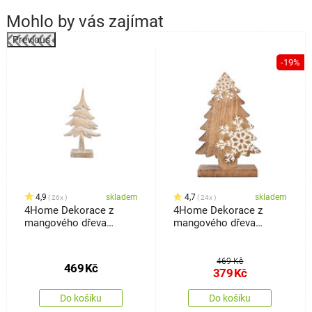
Mohlo by vás zajímat
Previous
%
-19%
4,9
skladem
4,7
skladem
26x
24x
4Home Dekorace z
4Home Dekorace z
mangového dřeva
mangového dřeva
Frozen Tree, 30 cm
Snowflake Tree, 33 cm
469 Kč
469
Kč
379
Kč
Do košíku
Do košíku