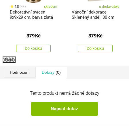
4,8
skladem
u dodavatele
4x
Dekorativní svícen
Vánoční dekorace
9x9x29 cm, barva zlatá
Skleněný anděl, 30 cm
379
Kč
379
Kč
Do košíku
Do košíku
Next
Hodnocení
Dotazy
(0)
Tento produkt nemá žádné dotazy
Napsat dotaz