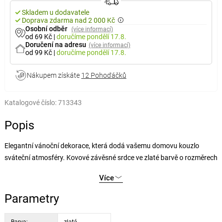
Skladem u dodavatele
Doprava zdarma nad 2 000 Kč
Osobní odběr
(více informací)
od 69 Kč
|
doručíme
pondělí 17.8.
Doručení na adresu
(více informací)
od 99 Kč
|
doručíme
pondělí 17.8.
Nákupem získáte
12 Pohoďáčků
Katalogové číslo:
713343
Popis
Elegantní vánoční dekorace, která dodá vašemu domovu kouzlo
sváteční atmosféry. Kovové závěsné srdce ve zlaté barvě o rozměrech
16,5 × 16,5 × 3,5 cm je výrazným, ale zároveň vkusným doplňkem pro
Více
interiér i kryté venkovní prostory.
Parametry
Uvnitř srdce je zavěšen jemně znějící kovový zvonek ve stejné zlaté
barvě, který dekoraci dodává tradiční a hřejivý nádech. Celá ozdoba je