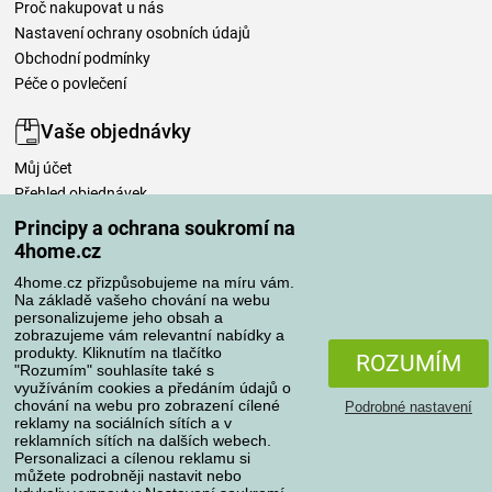
Proč nakupovat u nás
Nastavení ochrany osobních údajů
Obchodní podmínky
Péče o povlečení
Vaše objednávky
Můj účet
Přehled objednávek
Časté dotazy
Principy a ochrana soukromí na
Reklamace
4home.cz
Odstoupení od kupní smlouvy
4home.cz přizpůsobujeme na míru vám.
Pravidla zpracování recenzí
Na základě vašeho chování na webu
personalizujeme jeho obsah a
zobrazujeme vám relevantní nabídky a
Způsoby dopravy
produkty. Kliknutím na tlačítko
ROZUMÍM
"Rozumím" souhlasíte také s
využíváním cookies a předáním údajů o
chování na webu pro zobrazení cílené
Podrobné nastavení
reklamy na sociálních sítích a v
Způsoby platby
reklamních sítích na dalších webech.
Personalizaci a cílenou reklamu si
můžete podrobněji nastavit nebo