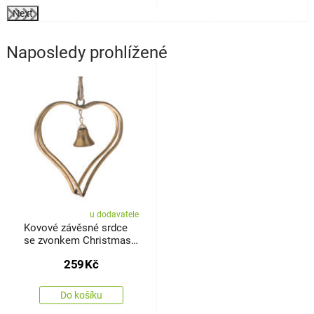
Next
Naposledy prohlížené
u dodavatele
Kovové závěsné srdce
se zvonkem Christmas
Gold, 16,5 cm
259
Kč
Do košíku