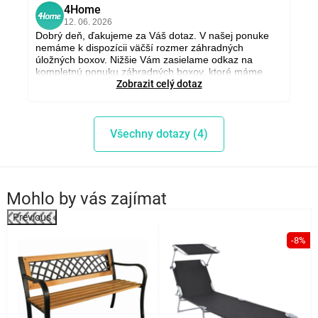
4Home
4
12. 06. 2026
Dobrý deň, ďakujeme za Váš dotaz. V našej ponuke
nemáme k dispozícii väčší rozmer záhradných
úložných boxov. Nižšie Vám zasielame odkaz na
kompletnú ponuku záhradných boxov, ktoré máme
aktuálne v sortimente -
Zobrazit celý dotaz
Zahradní úložné boxy
/. Pekný
deň, Tímea, www.4home.cz
Všechny dotazy (4)
Mohlo by vás zajímat
Previous
%
-8%