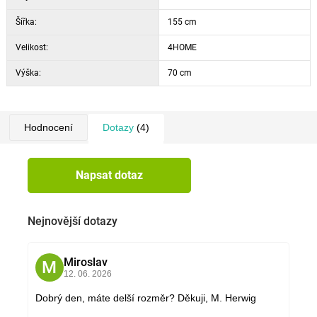
Šířka:
155 cm
Velikost:
4HOME
Výška:
70 cm
Hodnocení
Dotazy
(4)
Napsat dotaz
Nejnovější dotazy
Miroslav
M
12. 06. 2026
Dobrý den, máte delší rozměr? Děkuji, M. Herwig