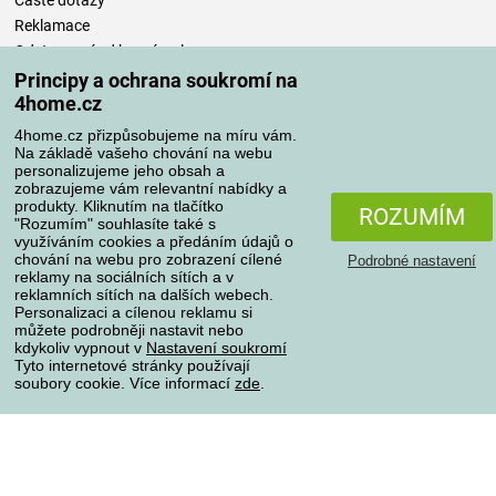
Reklamace
Odstoupení od kupní smlouvy
Pravidla zpracování recenzí
Principy a ochrana soukromí na
4home.cz
Způsoby dopravy
4home.cz přizpůsobujeme na míru vám.
Na základě vašeho chování na webu
personalizujeme jeho obsah a
zobrazujeme vám relevantní nabídky a
produkty. Kliknutím na tlačítko
Způsoby platby
ROZUMÍM
"Rozumím" souhlasíte také s
využíváním cookies a předáním údajů o
chování na webu pro zobrazení cílené
Podrobné nastavení
reklamy na sociálních sítích a v
Spolehlivý obchod
reklamních sítích na dalších webech.
Personalizaci a cílenou reklamu si
můžete podrobněji nastavit nebo
kdykoliv vypnout v
Nastavení soukromí
Tyto internetové stránky používají
soubory cookie. Více informací
zde
.
Ochrana osobních údajů
O souborech cookies