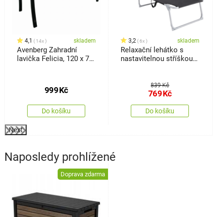
4,1
skladem
3,2
skladem
14x
6x
Avenberg Zahradní
Relaxační lehátko s
lavička Felicia, 120 x 74
nastavitelnou stříškou
x 50 cm
Sebastian, černá
839 Kč
999
Kč
769
Kč
Do košíku
Do košíku
Next
Naposledy prohlížené
Doprava zdarma