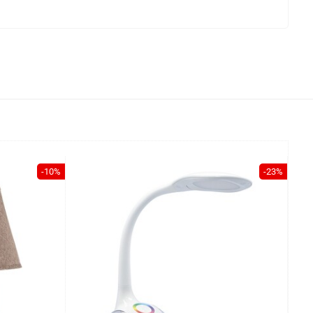
-10%
-23%