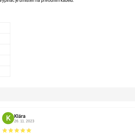
y. Vypínač je umístěn na přívodním kabelu.
Klára
K
26. 11. 2023