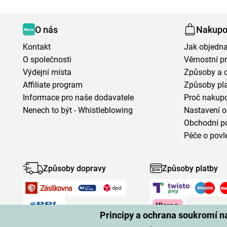
O nás
Nakupo
Kontakt
Jak objedna
O společnosti
Věrnostní 
Výdejní místa
Způsoby a 
Affiliate program
Způsoby pl
Informace pro naše dodavatele
Proč nakupo
Nenech to být - Whistleblowing
Nastavení o
Obchodní p
Péče o povl
Způsoby dopravy
Způsoby platby
Principy a ochrana soukromí 