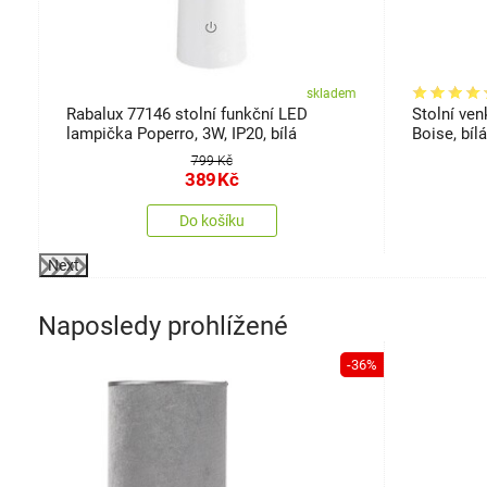
em
skladem
pa
Rabalux 77146 stolní funkční LED
Stolní ve
lampička Poperro, 3W, IP20, bílá
Boise, bíl
799 Kč
389
Kč
Do košíku
Next
Naposledy prohlížené
-36%