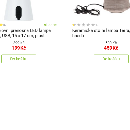
skladem
8x
1x
nkovní přenosná LED lampa
Keramická stolní lampa Terra,
á, USB, 15 x 17 cm, plast
hnědá
399 Kč
509 Kč
199
Kč
459
Kč
Do košíku
Do košíku