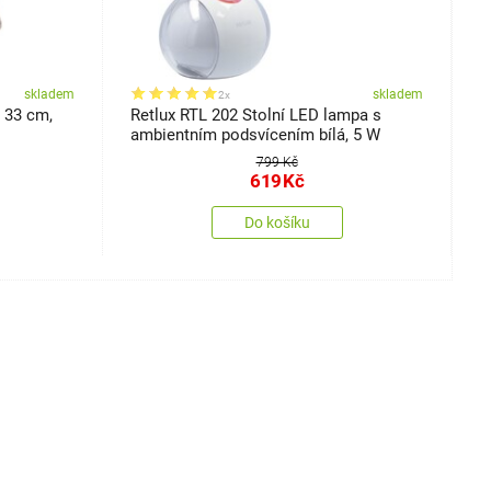
skladem
skladem
2x
 33 cm,
Retlux RTL 202 Stolní LED lampa s
P
ambientním podsvícením bílá, 5 W
4
799 Kč
619
Kč
Do košíku