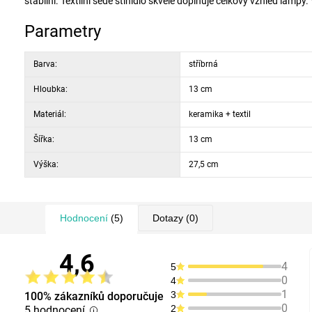
stabilní. Textilní šedé stínidlo skvěle doplňuje celkový vzhled lamp
Parametry
Barva:
stříbrná
Hloubka:
13 cm
Materiál:
keramika + textil
Šířka:
13 cm
Výška:
27,5 cm
Hodnocení
(5)
Dotazy
(0)
4,6
4
5
0
4
1
3
100% zákazníků doporučuje
0
2
5 hodnocení