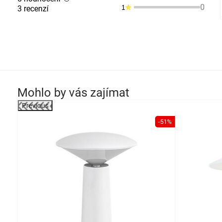
0
1
3 recenzí
Mohlo by vás zajímat
Previous
-49%
-51%