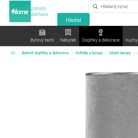
pohodlí
domova
Bytový textil
Nábytek
Doplňky a dekorace
Kuchyn
Bytové doplňky a dekorace
Svítidla a lampy
Stolní lampy