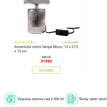
u dodavatele
5x
Keramická stolní lampa Moon, 13 x 27,5
x 13 cm
499 Kč
319
Kč
Do košíku
Doprava zdarma nad 2 000 Kč
Široký výběr zbož