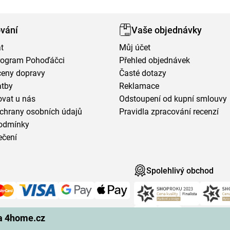
vání
Vaše objednávky
t
Můj účet
program Pohoďáčci
Přehled objednávek
ceny dopravy
Časté dotazy
atby
Reklamace
vat u nás
Odstoupení od kupní smlouvy
chrany osobních údajů
Pravidla zpracování recenzí
odmínky
ečení
Spolehlivý obchod
na 4home.cz