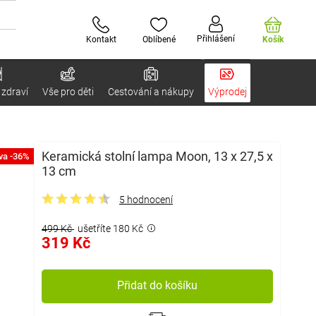
Přihlášení
Kontakt
Oblíbené
Košík
 zdraví
Vše pro děti
Cestování a nákupy
Výprodej
Keramická stolní lampa Moon, 13 x 27,5 x
va -36%
13 cm
5 hodnocení
499 Kč
ušetříte 180 Kč
319 Kč
Přidat do košíku