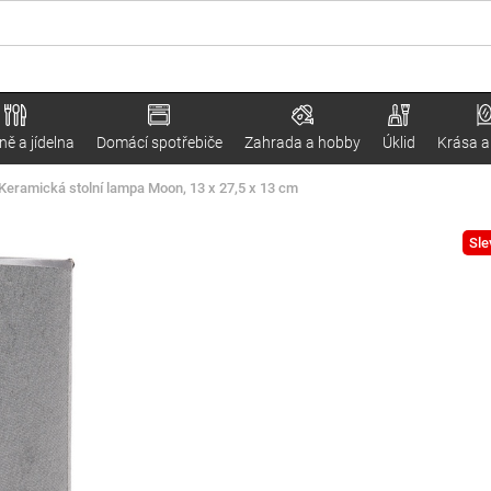
ě a jídelna
Domácí spotřebiče
Zahrada a hobby
Úklid
Krása a
Keramická stolní lampa Moon, 13 x 27,5 x 13 cm
Sle