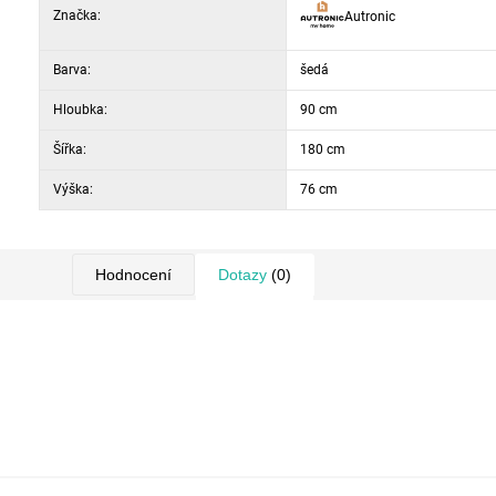
Značka:
Autronic
Barva:
šedá
Hloubka:
90 cm
Šířka:
180 cm
Výška:
76 cm
Hodnocení
Dotazy
(0)