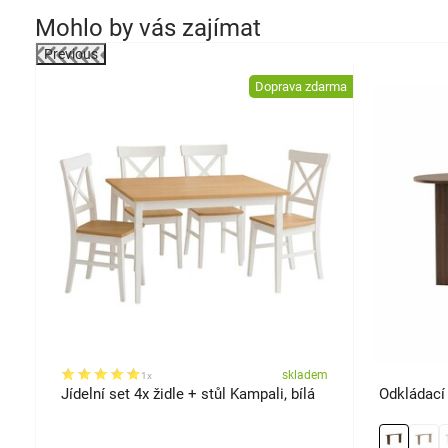
Mohlo by vás zajímat
Previous
-42%
Doprava zdarma
em
skladem
1x
Jídelní set 4x židle + stůl Kampali, bílá
Odkládací 