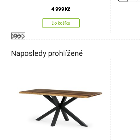
4 999
Kč
Do košíku
Next
Naposledy prohlížené