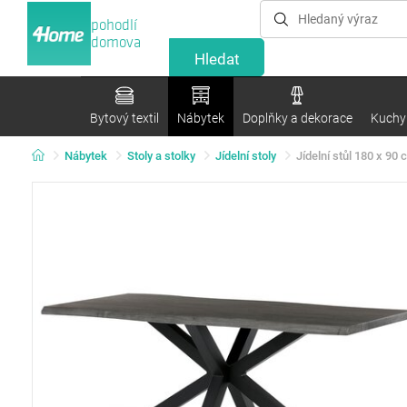
pohodlí
domova
Bytový textil
Nábytek
Doplňky a dekorace
Kuchyn
Nábytek
Stoly a stolky
Jídelní stoly
Jídelní stůl 180 x 90