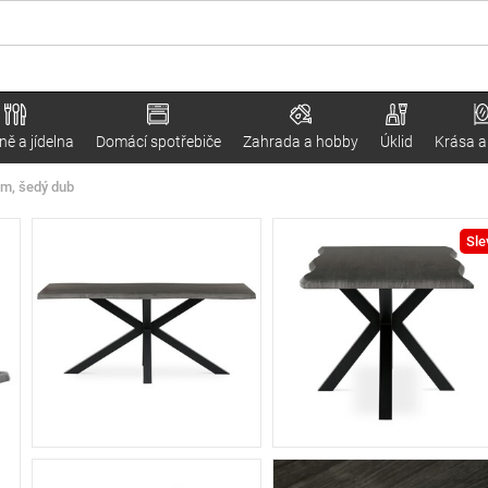
ě a jídelna
Domácí spotřebiče
Zahrada a hobby
Úklid
Krása a
 cm, šedý dub
Sle