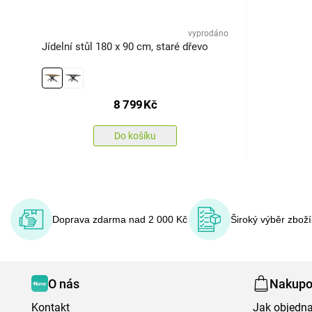
vyprodáno
Jídelní stůl 180 x 90 cm, staré dřevo
8 799
Kč
Do košíku
Doprava zdarma nad 2 000 Kč
Široký výběr zbož
O nás
Nakupo
Kontakt
Jak objedna