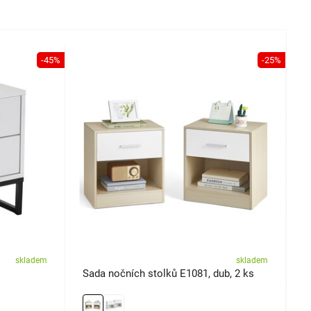
-45%
-25%
skladem
skladem
Sada nočních stolků E1081, dub, 2 ks
J