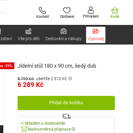
Přihlášení
Kontakt
Oblíbené
Košík
 zdraví
Vše pro děti
Cestování a nákupy
Výprodej
Jídelní stůl 180 x 90 cm, šedý dub
va -29%
8 799 Kč
ušetříte 2 510 Kč
6 289 Kč
Přidat do košíku
Skladem u dodavatele
Nadrozměrná přeprava