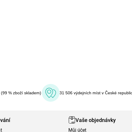
í (99 % zboží skladem)
31 506 výdejních míst v České republi
vání
Vaše objednávky
t
Můj účet