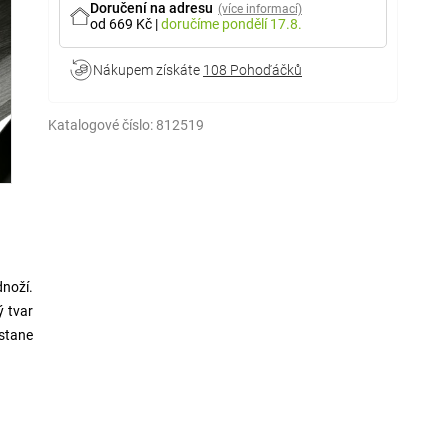
Doručení na adresu
(více informací)
od 669 Kč
|
doručíme
pondělí 17.8.
Nákupem získáte
108 Pohoďáčků
Katalogové číslo:
812519
dnoží.
ý tvar
 stane