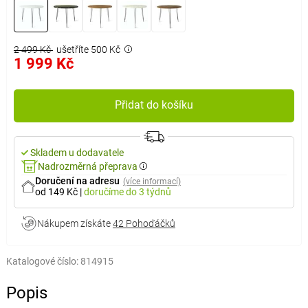
2 499 Kč
ušetříte 500 Kč
1 999 Kč
Přidat do košíku
Skladem u dodavatele
Nadrozměrná přeprava
Doručení na adresu
(více informací)
od 149 Kč
|
doručíme
do 3 týdnů
Nákupem získáte
42 Pohoďáčků
Katalogové číslo:
814915
Popis