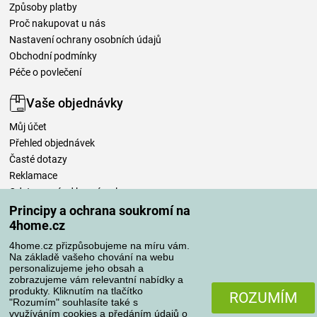
Způsoby platby
Proč nakupovat u nás
Nastavení ochrany osobních údajů
Obchodní podmínky
Péče o povlečení
Vaše objednávky
Můj účet
Přehled objednávek
Časté dotazy
Reklamace
Odstoupení od kupní smlouvy
Pravidla zpracování recenzí
Principy a ochrana soukromí na
4home.cz
Způsoby dopravy
4home.cz přizpůsobujeme na míru vám.
Na základě vašeho chování na webu
personalizujeme jeho obsah a
zobrazujeme vám relevantní nabídky a
produkty. Kliknutím na tlačítko
Způsoby platby
ROZUMÍM
"Rozumím" souhlasíte také s
využíváním cookies a předáním údajů o