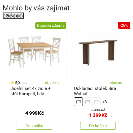
Mohlo by vás zajímat
Previous
%
Doprava zdarma
-26%
5,0
skladem
skladem
1x
Jídelní set 4x židle +
Odkládací stolek Sira
stůl Kampali, bílá
Walnut
+3
1 899 Kč
4 999
Kč
1 399
Kč
Do košíku
Do košíku