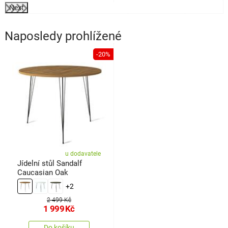
Next
Naposledy prohlížené
-20%
u dodavatele
Jídelní stůl Sandalf
Caucasian Oak
+2
2 499 Kč
1 999
Kč
Do košíku