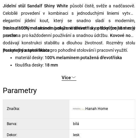
Jídelní stůl Sandalf Shiny White
působí čistě, svěže a nadčasově.
Celobílé provedení v kombinaci s jednoduchými liniemi vytváří
elegantní jídelní kout, který se snadno sladí s moderním,
minimalistickým i skandinávským interiérem a opticky projasní celý
Deska z
100% melaminem potažené dřevotřísky
o
tloušťce 18 mm
je
prostor.
navržena pro každodenní používání a snadnou údržbu.
Kovové nohy
dodávají konstrukci stabilitu a dlouhou životnost. Rozměry stolu
poskytují dostatek místa pro pohodlné stolování i pracovní využití.
Parametry a specifikace:
materiál desky:
100% melaminem potažená dřevotříska
tloušťka desky:
18 mm
nohy:
kovové
Více
šířka:
90 cm
výška:
75 cm
Parametry
hloubka:
90 cm
barva:
bílá
Značka:
Hanah Home
Barva:
bílá
Dekor:
lesk