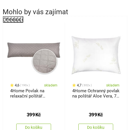
Mohlo by vás zajímat
Previous
%
4,6
skladem
4,7
skladem
190x
302x
4Home Povlak na
4Home Ochranný povlak
relaxační polštář
na polštář Aloe Vera, 70
Náhradní manžel Orient
x 90 cm
šedá, 50 x 150 cm
399
Kč
399
Kč
Do košíku
Do košíku