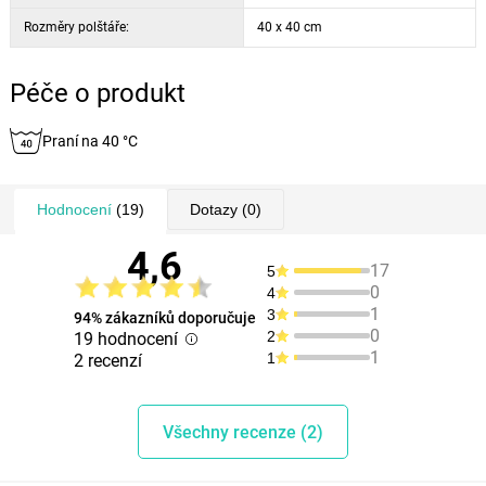
Rozměry polštáře:
40 x 40 cm
Péče o produkt
Praní na 40 °C
Hodnocení
(19)
Dotazy
(0)
4,6
17
5
0
4
1
3
94% zákazníků doporučuje
0
2
19 hodnocení
1
1
2 recenzí
Všechny recenze (2)