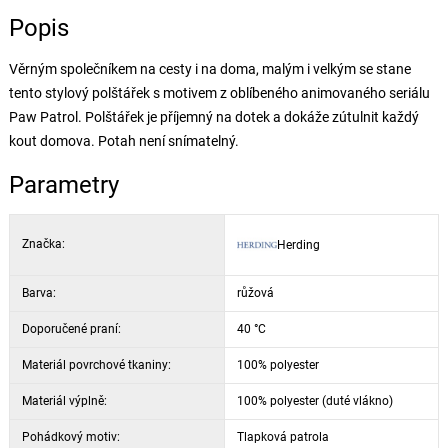
Popis
Věrným společníkem na cesty i na doma, malým i velkým se stane
tento stylový polštářek s motivem z oblíbeného animovaného seriálu
Paw Patrol. Polštářek je příjemný na dotek a dokáže zútulnit každý
kout domova. Potah není snímatelný.
Parametry
Značka:
Herding
Barva:
růžová
Doporučené praní:
40 °C
Materiál povrchové tkaniny:
100% polyester
Materiál výplně:
100% polyester (duté vlákno)
Pohádkový motiv:
Tlapková patrola