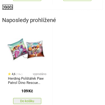
Next
Naposledy prohlížené
4,6
vyprodáno
19x
Herding Polštářek Paw
Patrol Dino Rescue
růžová, 40 x 40 cm
109
Kč
Do košíku