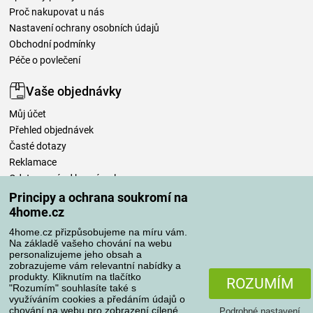
Proč nakupovat u nás
Nastavení ochrany osobních údajů
Obchodní podmínky
Péče o povlečení
Vaše objednávky
Můj účet
Přehled objednávek
Časté dotazy
Reklamace
Odstoupení od kupní smlouvy
Pravidla zpracování recenzí
Principy a ochrana soukromí na
4home.cz
Způsoby dopravy
4home.cz přizpůsobujeme na míru vám.
Na základě vašeho chování na webu
personalizujeme jeho obsah a
zobrazujeme vám relevantní nabídky a
produkty. Kliknutím na tlačítko
Způsoby platby
ROZUMÍM
"Rozumím" souhlasíte také s
využíváním cookies a předáním údajů o
chování na webu pro zobrazení cílené
Podrobné nastavení