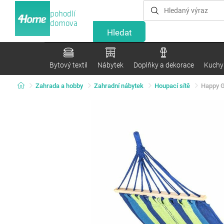
pohodlí
domova
Bytový textil
Nábytek
Doplňky a dekorace
Kuchyn
Zahrada a hobby
Zahradní nábytek
Houpací sítě
Happy G