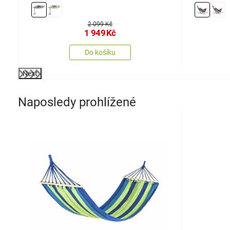
2 099 Kč
1 949
Kč
Do košíku
Next
Naposledy prohlížené