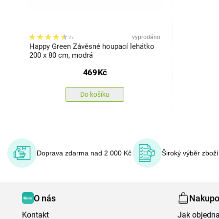
vyprodáno
2x
Happy Green Závěsné houpací lehátko
200 x 80 cm, modrá
469
Kč
Do košíku
Doprava zdarma nad 2 000 Kč
Široký výběr zbož
O nás
Nakupo
Kontakt
Jak objedna