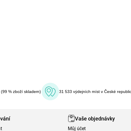
í (99 % zboží skladem)
31 533 výdejních míst v České republi
vání
Vaše objednávky
t
Můj účet