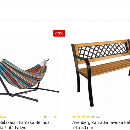
-13%
skladem
4x
14x
Relaxační hamaka Belinda,
Avenberg Zahradní lavička Feli
lá-žlutá-tyrkys
74 x 50 cm