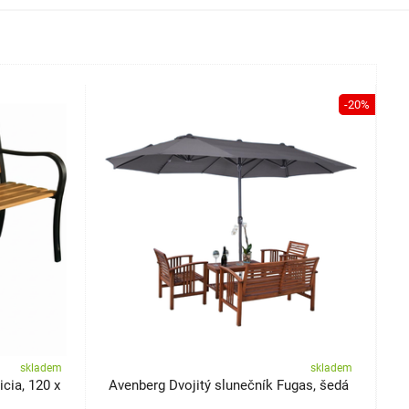
-20%
skladem
skladem
cia, 120 x
Avenberg Dvojitý slunečník Fugas, šedá
A
s