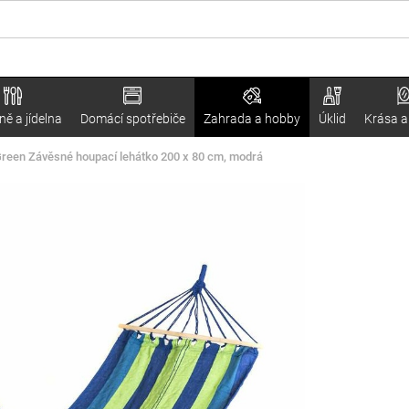
ě a jídelna
Domácí spotřebiče
Zahrada a hobby
Úklid
Krása a
reen Závěsné houpací lehátko 200 x 80 cm, modrá