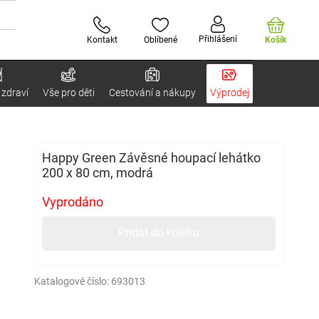
Přihlášení
Kontakt
Oblíbené
Košík
 zdraví
Vše pro děti
Cestování a nákupy
Výprodej
Happy Green Závěsné houpací lehátko
200 x 80 cm, modrá
Vyprodáno
Přidat do košíku
Katalogové číslo:
693013