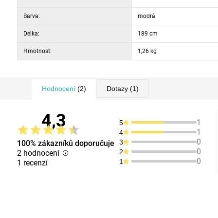
Barva:
modrá
Délka:
189 cm
Hmotnost:
1,26 kg
Hodnocení
(2)
Dotazy
(1)
4,3
1
5
1
4
0
3
100% zákazníků doporučuje
0
2
2 hodnocení
0
1
1 recenzí