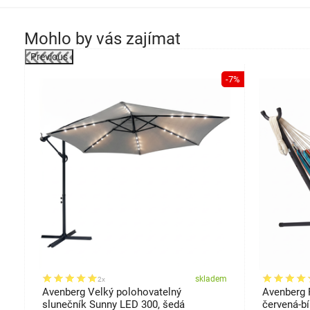
Mohlo by vás zajímat
Previous
-13%
-7%
em
skladem
2x
Avenberg Velký polohovatelný
Avenberg 
slunečník Sunny LED 300, šedá
červená-bí