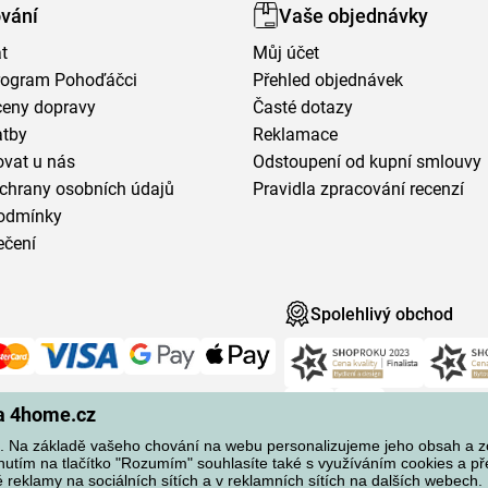
vání
Vaše objednávky
t
Můj účet
program Pohoďáčci
Přehled objednávek
ceny dopravy
Časté dotazy
atby
Reklamace
vat u nás
Odstoupení od kupní smlouvy
chrany osobních údajů
Pravidla zpracování recenzí
odmínky
ečení
Spolehlivý obchod
na 4home.cz
 Na základě vašeho chování na webu personalizujeme jeho obsah a 
knutím na tlačítko "Rozumím" souhlasíte také s využíváním cookies a p
reklamy na sociálních sítích a v reklamních sítích na dalších webech. 