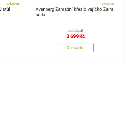
skladem
skladem
 stůl
Avenberg Zahradní křeslo vajíčko Zaira,
4
šedá
k
3 999 Kč
3 699
Kč
Do košíku