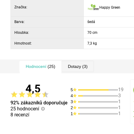
Značka:
Happy Green
Barva:
šedá
Hloubka:
70 cm
Hmotnost:
7,3 kg
Hodnocení
(25)
Dotazy
(3)
4,5
19
5
3
4
1
3
92% zákazníků doporučuje
1
2
25 hodnocení
1
1
8 recenzí