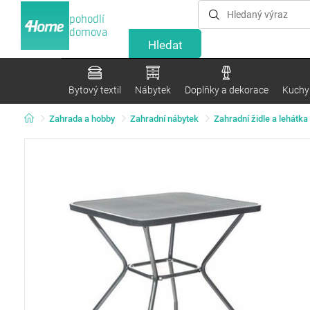
pohodlí
domova
Bytový textil
Nábytek
Doplňky a dekorace
Kuchyn
Zahrada a hobby
Zahradní nábytek
Zahradní židle a lehátka