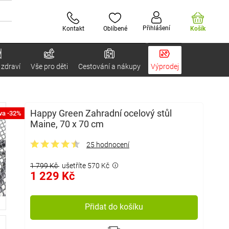
Přihlášení
Kontakt
Oblíbené
Košík
 zdraví
Vše pro děti
Cestování a nákupy
Výprodej
Happy Green Zahradní ocelový stůl
va -32%
Maine, 70 x 70 cm
25 hodnocení
1 799 Kč
ušetříte 570 Kč
1 229 Kč
Přidat do košíku