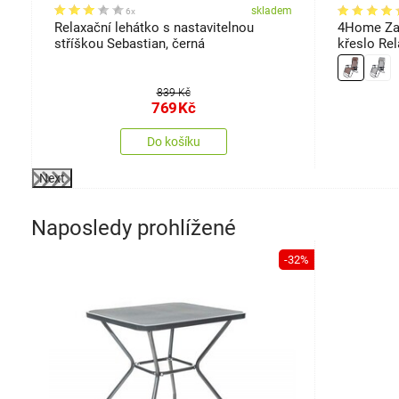
em
skladem
6x
s,
Relaxační lehátko s nastavitelnou
4Home Zah
stříškou Sebastian, černá
křeslo Rel
839 Kč
769
Kč
Do košíku
Next
Naposledy prohlížené
-32%