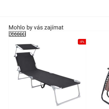
Mohlo by vás zajímat
Previous
-12%
-8%