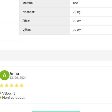
Materiál:
ocel
Nosnost:
70 kg
Šířka:
70 cm
Výška:
72 cm
Anna
A
13. 06. 2024
Výborný
Není co dodat