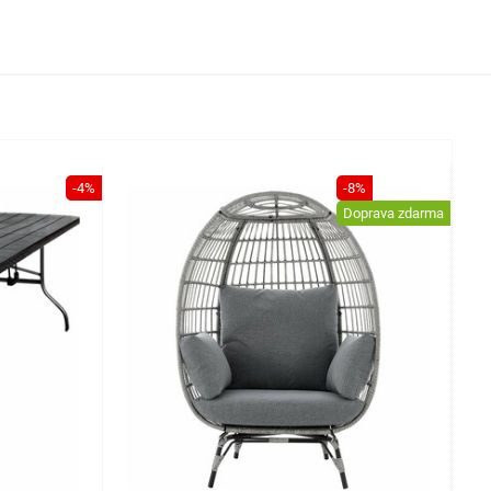
-4%
-8%
Doprava zdarma