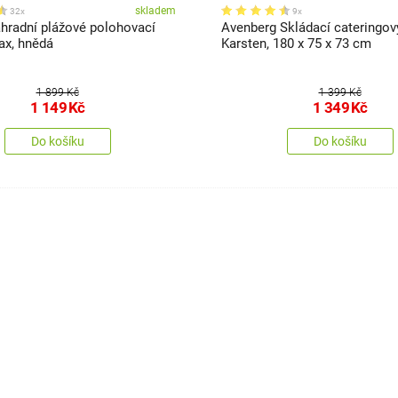
skladem
32x
9x
radní plážové polohovací
Avenberg Skládací cateringový
ax, hnědá
Karsten, 180 x 75 x 73 cm
1 899 Kč
1 399 Kč
1 149
Kč
1 349
Kč
Do košíku
Do košíku