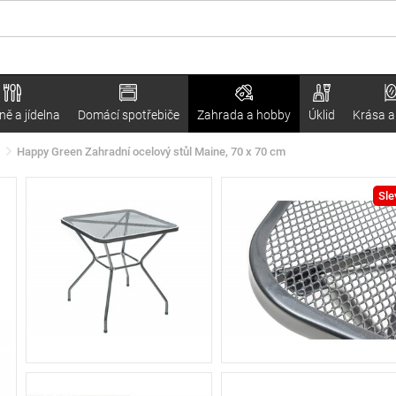
ě a jídelna
Domácí spotřebiče
Zahrada a hobby
Úklid
Krása a
Happy Green Zahradní ocelový stůl Maine, 70 x 70 cm
Sle