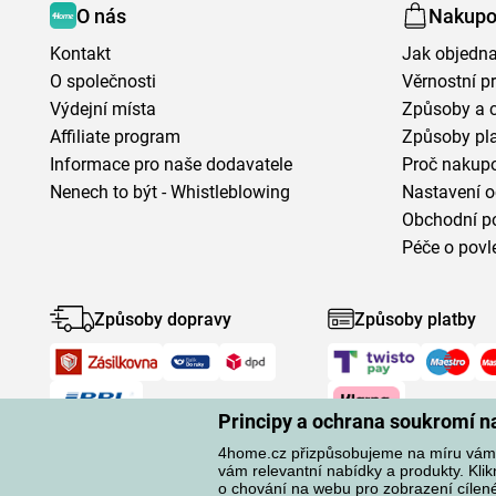
O nás
Nakupo
Kontakt
Jak objedna
O společnosti
Věrnostní 
Výdejní místa
Způsoby a 
Affiliate program
Způsoby pl
Informace pro naše dodavatele
Proč nakupo
Nenech to být - Whistleblowing
Nastavení o
Obchodní p
Péče o povl
Způsoby dopravy
Způsoby platby
Principy a ochrana soukromí 
4home.cz přizpůsobujeme na míru vám.
vám relevantní nabídky a produkty. Kli
o chování na webu pro zobrazení cílené 