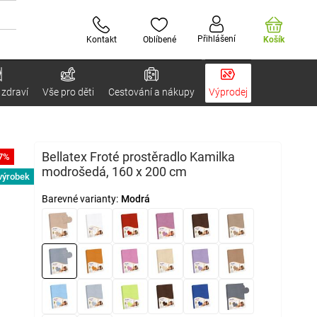
Přihlášení
Kontakt
Oblíbené
Košík
 zdraví
Vše pro děti
Cestování a nákupy
Výprodej
Bellatex Froté prostěradlo Kamilka
-7%
modrošedá, 160 x 200 cm
výrobek
Barevné varianty:
Modrá