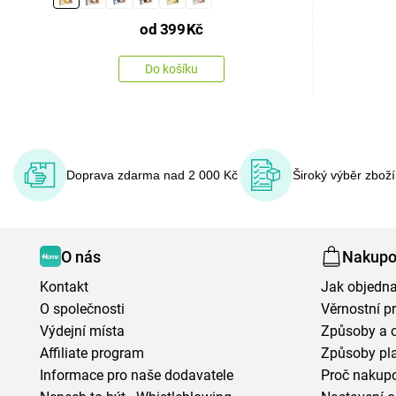
od
399
Kč
Do košíku
Doprava zdarma nad 2 000 Kč
Široký výběr zbož
O nás
Nakupo
Kontakt
Jak objedna
O společnosti
Věrnostní 
Výdejní místa
Způsoby a 
Affiliate program
Způsoby pl
Informace pro naše dodavatele
Proč nakupo