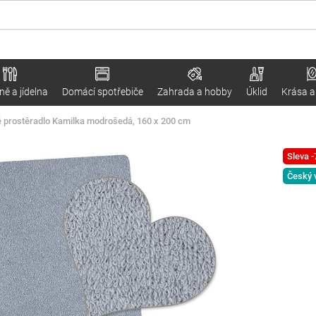
ě a jídelna
Domácí spotřebiče
Zahrada a hobby
Úklid
Krása a
té prostěradlo Kamilka modrošedá, 160 x 200 cm
Sleva 
Český 