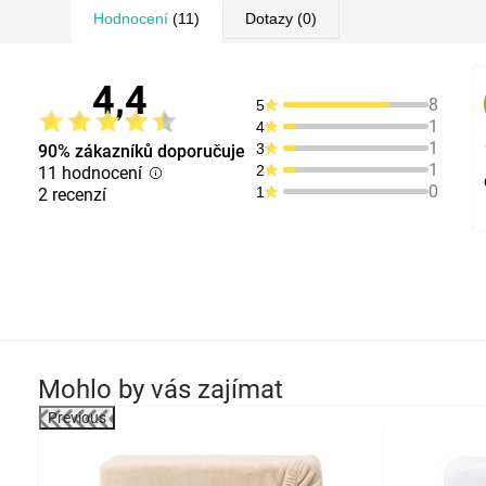
Hodnocení
(11)
Dotazy
(0)
4,4
8
5
1
4
1
3
90% zákazníků doporučuje
1
2
11 hodnocení
0
1
2 recenzí
Mohlo by vás zajímat
Previous
robek