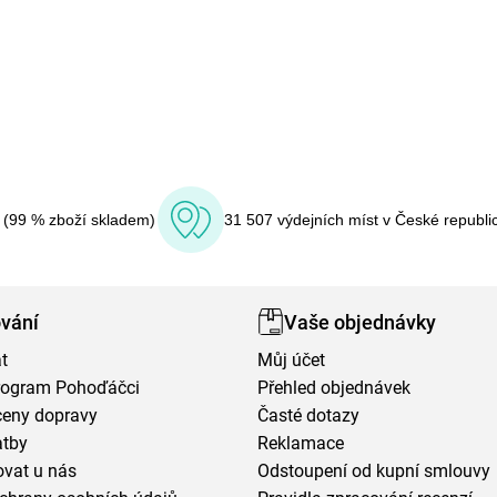
í (99 % zboží skladem)
31 507 výdejních míst v České republi
vání
Vaše objednávky
t
Můj účet
program Pohoďáčci
Přehled objednávek
ceny dopravy
Časté dotazy
atby
Reklamace
vat u nás
Odstoupení od kupní smlouvy