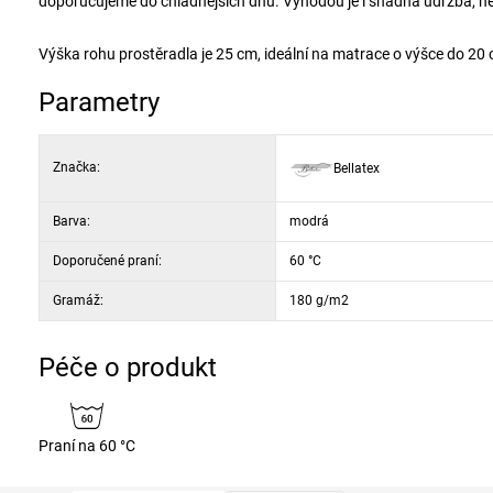
doporučujeme do chladnějších dnů. Výhodou je i snadná údržba, nem
Výška rohu prostěradla je 25 cm, ideální na matrace o výšce do 20
Parametry
Značka:
Bellatex
Barva:
modrá
Doporučené praní:
60 °C
Gramáž:
180 g/m2
Péče o produkt
Praní na 60 °C