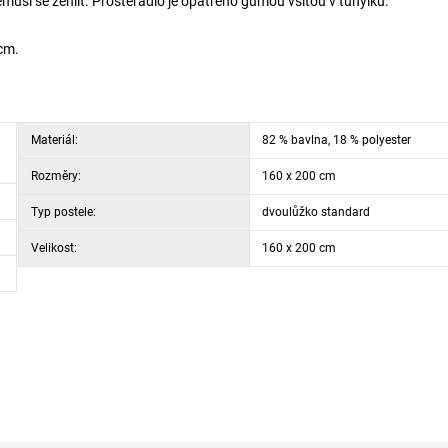
usí se žehlit. Prostěradlo je opatřeno gumou všitou v tunýlku.
 cm.
Materiál:
82 % bavlna, 18 % polyester
Rozměry:
160 x 200 cm
Typ postele:
dvoulůžko standard
Velikost:
160 x 200 cm