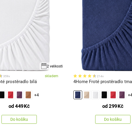
2 velikosti
skladem
359x
214x
té prostěradlo bílá
4Home Froté prostěradlo tm
+4
+
od
449
Kč
od
299
Kč
Do košíku
Do košíku