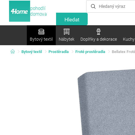
pohodlí
domova
Bytový textil
Nábytek
Doplňky a dekorace
Kuchyn
Bytový textil
Prostěradla
Froté prostěradla
Bellatex Fro