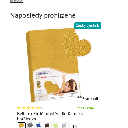
Naposledy prohlížené
Český výrobek
6 velikostí
u dodavatele
7x
Bellatex Froté prostěradlo Kamilka
hořčicová
+14