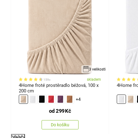
ikosti
3 velikosti
em
skladem
159x
4Home froté prostěradlo béžová, 100 x
4Home fro
200 cm
+4
od
299
Kč
Do košíku
Next