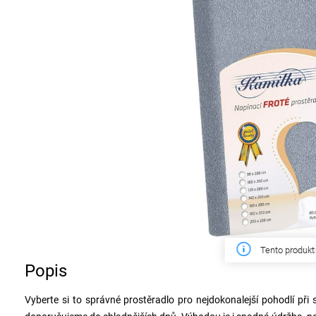
Tento týden z
Popis
Vyberte si to správné prostěradlo pro nejdokonalejší pohodlí při 