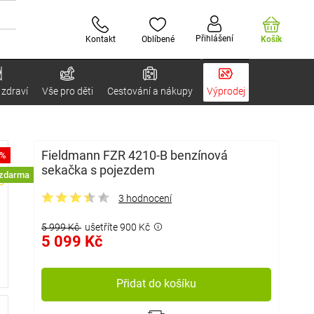
Přihlášení
Kontakt
Oblíbené
Košík
 zdraví
Vše pro děti
Cestování a nákupy
Výprodej
Fieldmann FZR 4210-B benzínová
5%
sekačka s pojezdem
 zdarma
3 hodnocení
5 999 Kč
ušetříte 900 Kč
5 099 Kč
Přidat do košíku