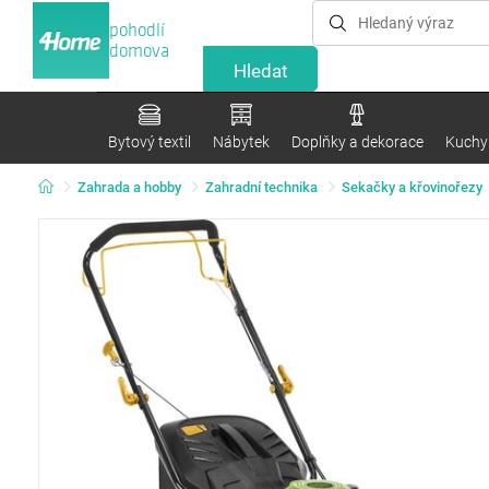
pohodlí
domova
Bytový textil
Nábytek
Doplňky a dekorace
Kuchyn
Zahrada a hobby
Zahradní technika
Sekačky a křovinořezy