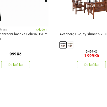
skladem
15x
ahradní lavička Felicia, 120 x
Avenberg Dvojitý slunečník F
m
2 499 Kč
999
Kč
1 999
Kč
Do košíku
Do košíku