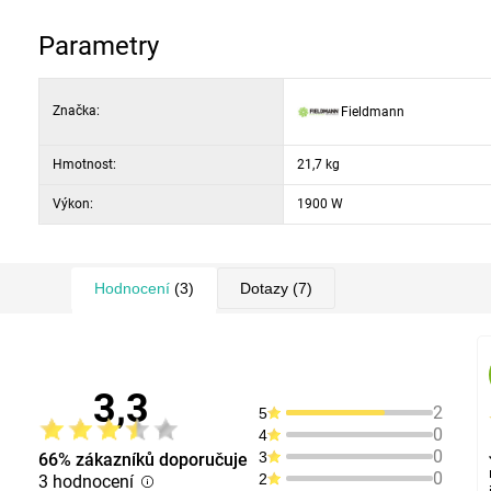
motor: RATO OHV, 127 cc, 1.9 kW
přední kola:150 mm
Parametry
zadní kola: 200 mm
šasi sekačky: ocel
Značka:
Fieldmann
Hmotnost:
21,7 kg
Výkon:
1900 W
Hodnocení
(3)
Dotazy
(7)
3,3
2
5
0
4
0
3
66% zákazníků doporučuje
0
2
3 hodnocení