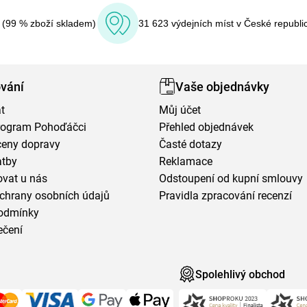
í (99 % zboží skladem)
31 623 výdejních míst v České republi
vání
Vaše objednávky
t
Můj účet
program Pohoďáčci
Přehled objednávek
ceny dopravy
Časté dotazy
atby
Reklamace
vat u nás
Odstoupení od kupní smlouvy
chrany osobních údajů
Pravidla zpracování recenzí
odmínky
ečení
Spolehlivý obchod