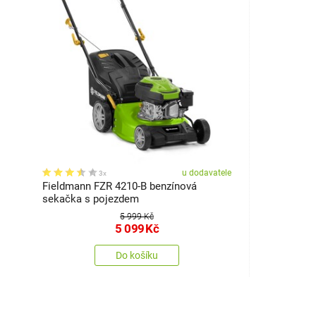
u dodavatele
3x
Fieldmann FZR 4210-B benzínová
sekačka s pojezdem
5 999 Kč
5 099
Kč
Do košíku