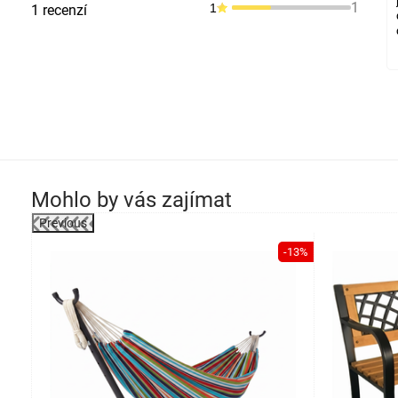
1
1
1 recenzí
Mohlo by vás zajímat
Previous
-48%
-13%