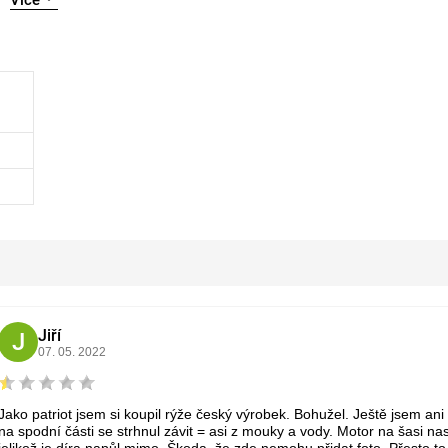
Více
Jiří
J
07. 05. 2022
Jako patriot jsem si koupil rýže český výrobek. Bohužel. Ještě jsem a
na spodní části se strhnul závit = asi z mouky a vody. Motor na šasi nas