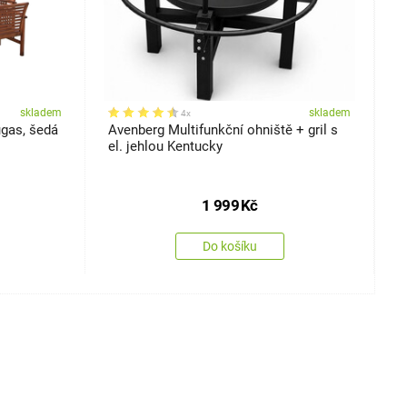
skladem
skladem
4x
ugas, šedá
Avenberg Multifunkční ohniště + gril s
Ř
el. jehlou Kentucky
1 999
Kč
Do košíku