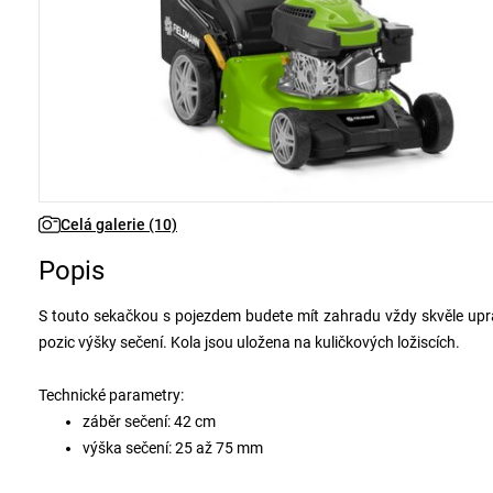
Celá galerie (10)
Popis
S touto sekačkou s pojezdem budete mít zahradu vždy skvěle upr
pozic výšky sečení. Kola jsou uložena na kuličkových ložiscích.
Technické parametry:
záběr sečení: 42 cm
výška sečení: 25 až 75 mm
sběrný koš: 45 l