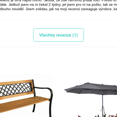
jelikož je díra napůl mimo. Škoda, že zde nemohu přidat foto. Přesto 
dále. Jelikož jsem na ni čekal 2 týdny, jel jsem pro ni na poštu, tak s
dlouho neviděl. Jsem zvědav, jak na moji recenzi zareaguje výrobce, ka
Všechny recenze (1)