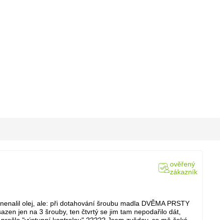
ověřený
zákazník
ni nenalil olej, ale: při dotahování šroubu madla DVĚMA PRSTY
azen jen na 3 šrouby, ten čtvrtý se jim tam nepodařilo dát,