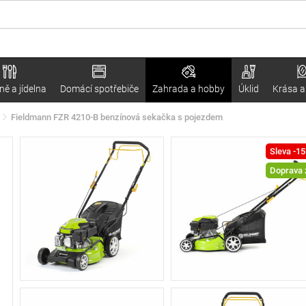
ě a jídelna
Domácí spotřebiče
Zahrada a hobby
Úklid
Krása a
Fieldmann FZR 4210-B benzínová sekačka s pojezdem
Sleva -1
Doprava