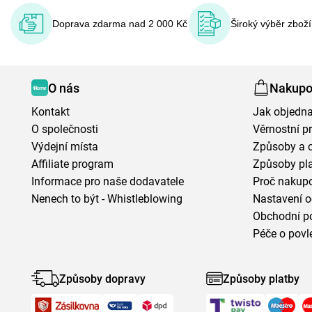
Doprava zdarma nad 2 000 Kč
Široký výběr zbož
O nás
Nakupo
Kontakt
Jak objedna
O společnosti
Věrnostní 
Výdejní místa
Způsoby a 
Affiliate program
Způsoby pl
Informace pro naše dodavatele
Proč nakupo
Nenech to být - Whistleblowing
Nastavení o
Obchodní p
Péče o povl
Způsoby dopravy
Způsoby platby