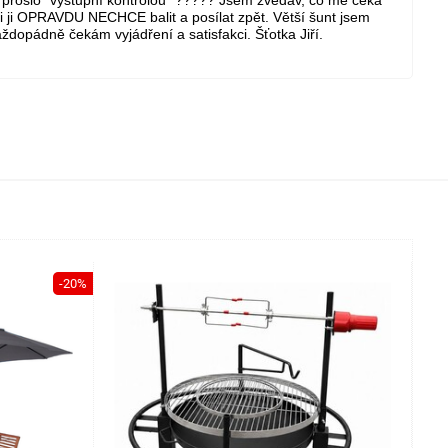
to prošlo "výstupní kontrolou" ????? Jsem zvědav, co mě čeká
e mi ji OPRAVDU NECHCE balit a posílat zpět. Větší šunt jsem
ždopádně čekám vyjádření a satisfakci. Šťotka Jiří.
-20%