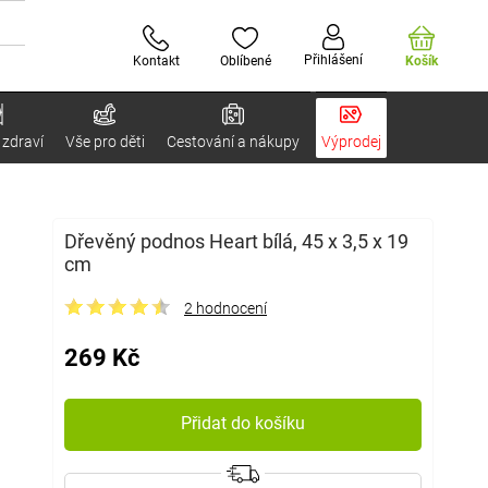
Přihlášení
Kontakt
Oblíbené
Košík
 zdraví
Vše pro děti
Cestování a nákupy
Výprodej
Dřevěný podnos Heart bílá, 45 x 3,5 x 19
cm
2 hodnocení
269 Kč
Přidat do košíku