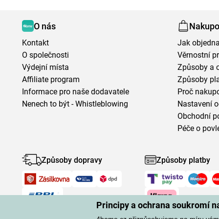
O nás
Nakupo
Kontakt
Jak objedna
O společnosti
Věrnostní 
Výdejní místa
Způsoby a 
Affiliate program
Způsoby pl
Informace pro naše dodavatele
Proč nakupo
Nenech to být - Whistleblowing
Nastavení o
Obchodní p
Péče o povl
Způsoby dopravy
Způsoby platby
Principy a ochrana soukromí 
4home.cz přizpůsobujeme na míru vám.