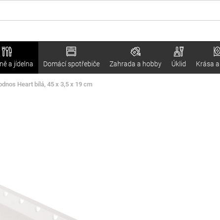
ě a jídelna
Domácí spotřebiče
Zahrada a hobby
Úklid
Krása a
dnos Heart bílá, 45 x 3,5 x 19 cm