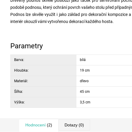
Dřevěný podnos skvěle poslouží jako tácek pro servírování pochut
podobě podnosu, který ochrání povrch vašeho stolu před případný
Podnos lze skvěle využít i jako základ pro dekorační kompozice 
interiér okouzlí vámi vytvořenou dekorací každého hosta.
Parametry
Barva:
bílá
Hloubka:
19 cm
Materiál:
dřevo
Šířka:
45 cm
Výška:
3,5 cm
Hodnocení
(2)
Dotazy
(0)