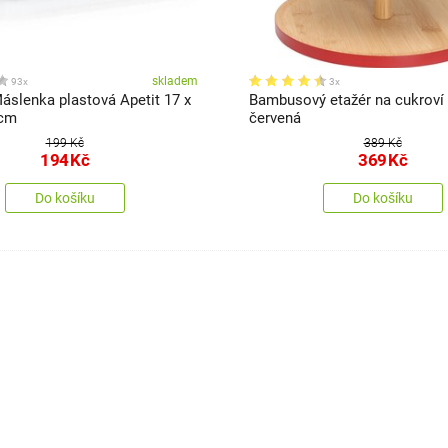
skladem
93x
3x
áslenka plastová Apetit 17 x
Bambusový etažér na cukroví 
 cm
červená
199 Kč
389 Kč
194
Kč
369
Kč
Do košíku
Do košíku