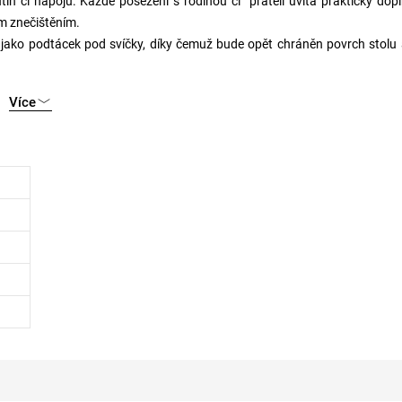
in či nápojů. Každé posezení s rodinou či přáteli uvitá praktický dop
m znečištěním.
a jako podtácek pod svíčky, díky čemuž bude opět chráněn povrch stolu
Více