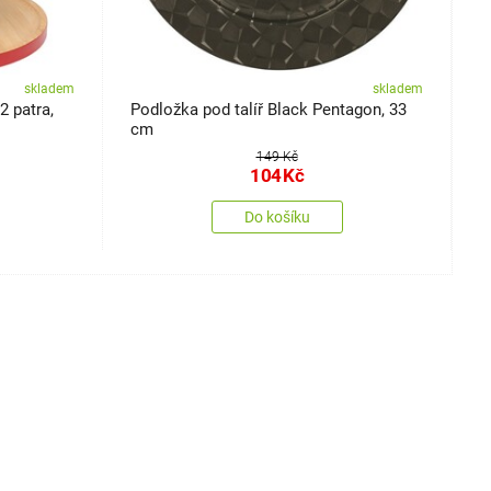
skladem
skladem
2 patra,
Podložka pod talíř Black Pentagon, 33
B
cm
L
149 Kč
104
Kč
Do košíku