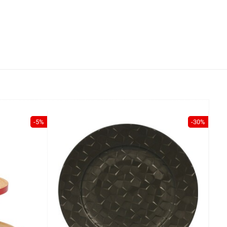
-5%
-30%