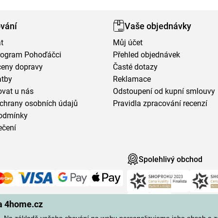
vání
Vaše objednávky
t
Můj účet
program Pohoďáčci
Přehled objednávek
ceny dopravy
Časté dotazy
atby
Reklamace
vat u nás
Odstoupení od kupní smlouvy
chrany osobních údajů
Pravidla zpracování recenzí
odmínky
ečení
Spolehlivý obchod
na 4home.cz
 Na základě vašeho chování na webu personalizujeme jeho obsah a 