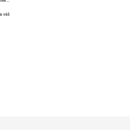
lněk v
 a váš