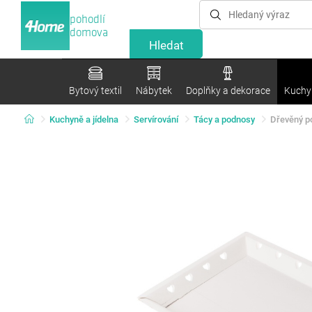
pohodlí
domova
Bytový textil
Nábytek
Doplňky a dekorace
Kuchyn
Kuchyně a jídelna
Servírování
Tácy a podnosy
Dřevěný po