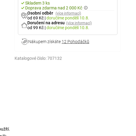
Skladem 3 ks
Doprava zdarma nad 2 000 Kč
Osobní odběr
(více informací)
od 69 Kč
|
doručíme
pondělí 10.8.
Doručení na adresu
(více informací)
od 99 Kč
|
doručíme
pondělí 10.8.
Nákupem získáte
12 Pohoďáčků
Katalogové číslo:
707132
užítí.