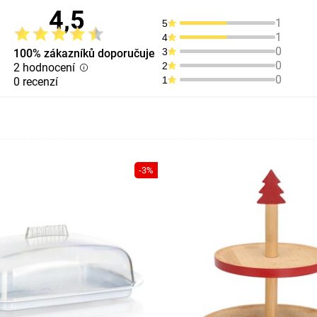
4,5
1
5
1
4
0
3
100% zákazníků doporučuje
0
2
2 hodnocení
0
1
0 recenzí
-3%