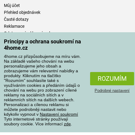
Můj účet
Přehled objednávek
Časté dotazy
Reklamace
Odstoupení od kupní smlouvy
Pravidla zpracování recenzí
Principy a ochrana soukromí na
4home.cz
Způsoby dopravy
4home.cz přizpůsobujeme na míru vám.
Na základě vašeho chování na webu
personalizujeme jeho obsah a
zobrazujeme vám relevantní nabídky a
produkty. Kliknutím na tlačítko
Způsoby platby
ROZUMÍM
"Rozumím" souhlasíte také s
využíváním cookies a předáním údajů o
chování na webu pro zobrazení cílené
Podrobné nastavení
reklamy na sociálních sítích a v
Spolehlivý obchod
reklamních sítích na dalších webech.
Personalizaci a cílenou reklamu si
můžete podrobněji nastavit nebo
kdykoliv vypnout v
Nastavení soukromí
Tyto internetové stránky používají
soubory cookie. Více informací
zde
.