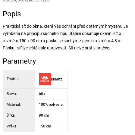
Katalogové číslo:
677280
Popis
Praktická síť do okna, která vás ochrání před dotěrným hmyzem. Je
vyrobena na principu suchého zipu. Balení obsahuje okenní síť o
rozměru 150 x 90 cm a pásku se suchým zipem o rozměru 4,8 m.
Pásku i síť lze ještě dále upravovat. Síť nelze prát v pračce.
Parametry
Značka:
Brilanz
Barva:
bílá
Materiál:
100% polyester
Šířka:
90 cm
Výška:
150 cm