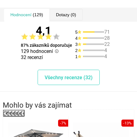
Hodnocení
(129)
Dotazy
(0)
4,1
71
5
28
4
22
3
87% zákazníků doporučuje
4
2
129 hodnocení
4
1
32 recenzí
Všechny recenze (32)
Mohlo by vás zajímat
Previous
%
-7%
-13%