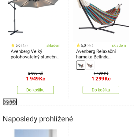
5,0
skladem
5,0
skladem
2x
4x
Avenberg Velký
Avenberg Relaxační
polohovatelný slunečník
hamaka Belinda,
Sunny LED 300, šedá
červená-bílá-žlutá-tyrkys
2 099 Kč
1 499 Kč
1 949
Kč
1 299
Kč
Do košíku
Do košíku
Next
Naposledy prohlížené