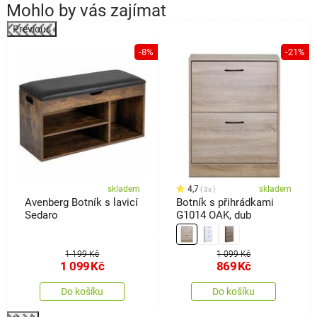
Mohlo by vás zajímat
Previous
%
-8%
-21%
skladem
4,7
skladem
3x
Avenberg Botník s lavicí
Botník s přihrádkami
Sedaro
G1014 OAK, dub
1 199 Kč
1 099 Kč
1 099
Kč
869
Kč
Do košíku
Do košíku