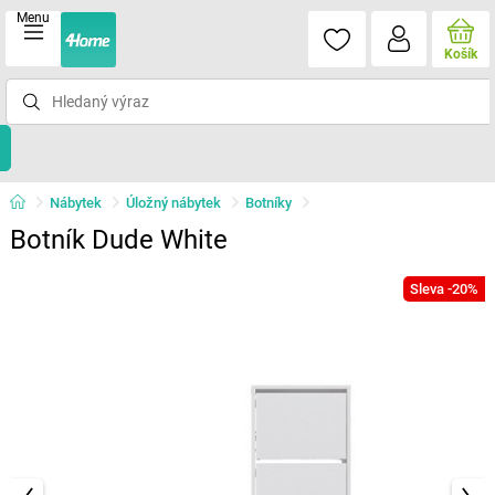
Menu
Košík
Nábytek
Úložný nábytek
Botníky
Botník Dude White
Sleva -20%