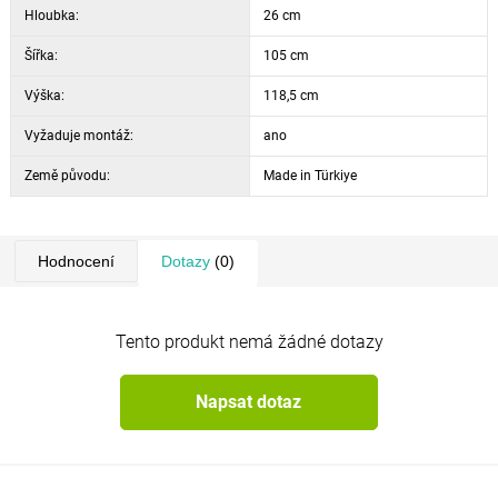
Hloubka:
26 cm
Šířka:
105 cm
Výška:
118,5 cm
Vyžaduje montáž:
ano
Země původu:
Made in Türkiye
Hodnocení
Dotazy
(0)
Tento produkt nemá žádné dotazy
Napsat dotaz