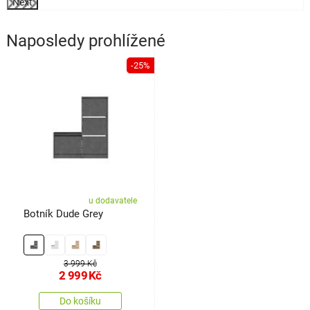
Next
Naposledy prohlížené
-25%
u dodavatele
Botník Dude Grey
3 999 Kč
2 999
Kč
Do košíku