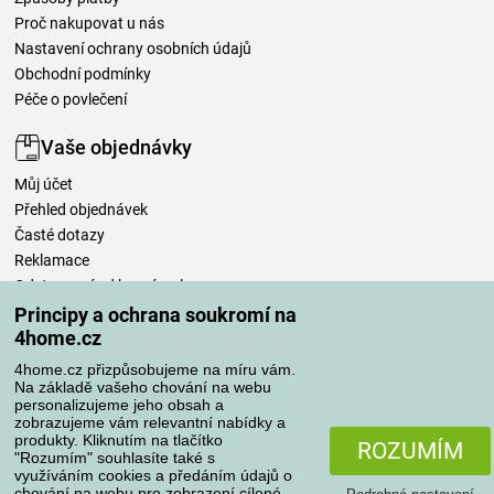
Proč nakupovat u nás
Nastavení ochrany osobních údajů
Obchodní podmínky
Péče o povlečení
Vaše objednávky
Můj účet
Přehled objednávek
Časté dotazy
Reklamace
Odstoupení od kupní smlouvy
Pravidla zpracování recenzí
Principy a ochrana soukromí na
4home.cz
Způsoby dopravy
4home.cz přizpůsobujeme na míru vám.
Na základě vašeho chování na webu
personalizujeme jeho obsah a
zobrazujeme vám relevantní nabídky a
produkty. Kliknutím na tlačítko
Způsoby platby
ROZUMÍM
"Rozumím" souhlasíte také s
využíváním cookies a předáním údajů o
chování na webu pro zobrazení cílené