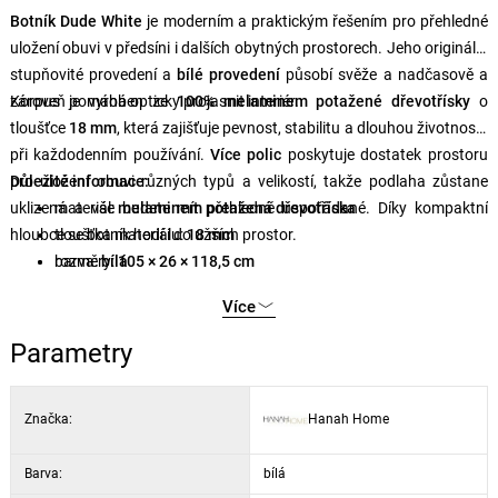
Botník Dude White
je moderním a praktickým řešením pro přehledné
uložení obuvi v předsíni i dalších obytných prostorech. Jeho originální
stupňovité provedení a
bílé provedení
působí svěže a nadčasově a
zároveň pomáhá opticky projasnit interiér.
Korpus je vyroben ze
100% melaminem potažené dřevotřísky
o
tloušťce
18 mm
, která zajišťuje pevnost, stabilitu a dlouhou životnost i
při každodenním používání.
Více polic
poskytuje dostatek prostoru
pro uložení obuvi různých typů a velikostí, takže podlaha zůstane
Důležité informace:
uklizená a vše budete mít přehledně uspořádané. Díky kompaktní
materiál:
melaminem potažená dřevotříska
hloubce se botník hodí i do užších prostor.
tloušťka materiálu:
18 mm
rozměry:
barva:
bílá
105 × 26 × 118,5 cm
Více
Parametry
Značka:
Hanah Home
Barva:
bílá