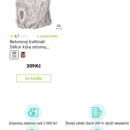
2x
4,7
u dodavatele
17x
Betonový květináč
Dekor kůra stromu,
šedá, 12 x 13,5 cm
309
Kč
Do košíku
Doprava zdarma nad 2 000 Kč
Široký výběr zboží (99 % zboží skladem)