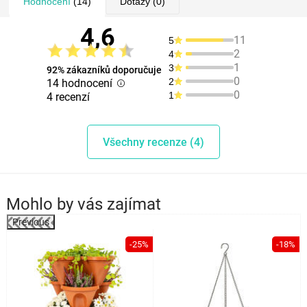
Hodnocení
(14)
Dotazy
(0)
4,6
11
5
2
4
1
3
92% zákazníků doporučuje
0
2
14 hodnocení
0
1
4 recenzí
Všechny recenze (4)
Mohlo by vás zajímat
Previous
%
-25%
-18%