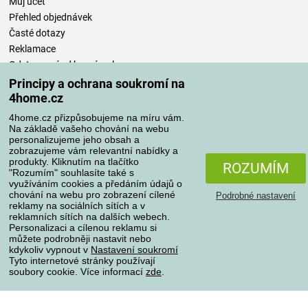
Můj účet
Přehled objednávek
Časté dotazy
Reklamace
Odstoupení od kupní smlouvy
Pravidla zpracování recenzí
Principy a ochrana soukromí na
4home.cz
Způsoby dopravy
4home.cz přizpůsobujeme na míru vám.
Na základě vašeho chování na webu
personalizujeme jeho obsah a
zobrazujeme vám relevantní nabídky a
produkty. Kliknutím na tlačítko
Způsoby platby
ROZUMÍM
"Rozumím" souhlasíte také s
využíváním cookies a předáním údajů o
chování na webu pro zobrazení cílené
Podrobné nastavení
reklamy na sociálních sítích a v
Spolehlivý obchod
reklamních sítích na dalších webech.
Personalizaci a cílenou reklamu si
můžete podrobněji nastavit nebo
kdykoliv vypnout v
Nastavení soukromí
Tyto internetové stránky používají
soubory cookie. Více informací
zde
.