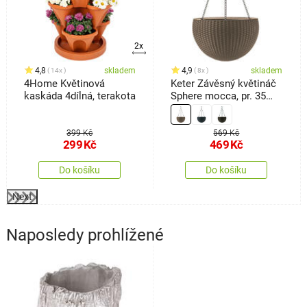
2x
4,8
skladem
4,9
skladem
14x
8x
4Home Květinová
Keter Závěsný květináč
kaskáda 4dílná, terakota
Sphere mocca, pr. 35
cm
399 Kč
569 Kč
299
Kč
469
Kč
Do košíku
Do košíku
Next
Naposledy prohlížené