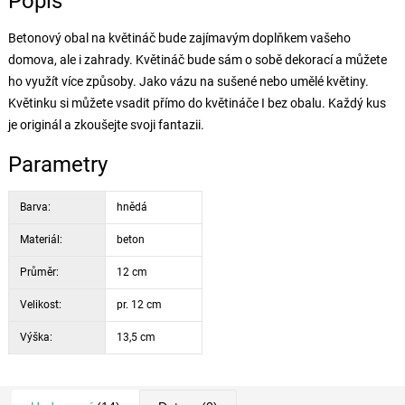
Popis
Betonový obal na květináč bude zajímavým doplňkem vašeho
domova, ale i zahrady. Květináč bude sám o sobě dekorací a můžete
ho využít více způsoby. Jako vázu na sušené nebo umělé květiny.
Květinku si můžete vsadit přímo do květináče I bez obalu. Každý kus
je originál a zkoušejte svoji fantazii.
Parametry
Barva:
hnědá
Materiál:
beton
Průměr:
12 cm
Velikost:
pr. 12 cm
Výška:
13,5 cm