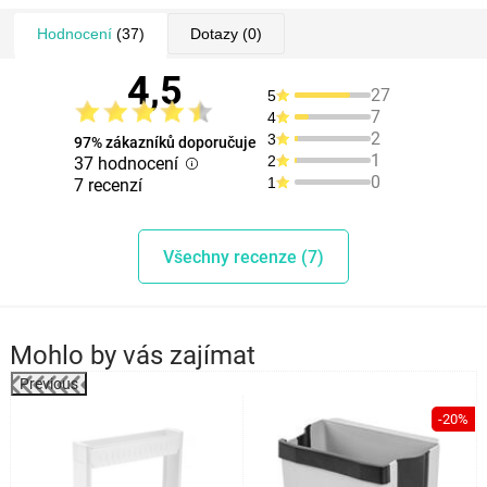
Hodnocení
(37)
Dotazy
(0)
4,5
27
5
7
4
2
3
97% zákazníků doporučuje
1
2
37 hodnocení
0
1
7 recenzí
Všechny recenze (7)
Mohlo by vás zajímat
Previous
%
-20%