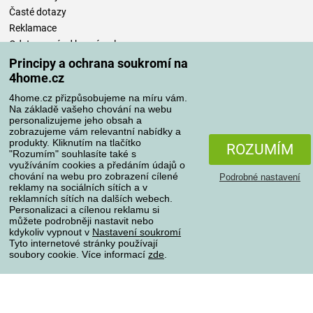
Časté dotazy
Reklamace
Odstoupení od kupní smlouvy
Pravidla zpracování recenzí
Principy a ochrana soukromí na
4home.cz
Způsoby dopravy
4home.cz přizpůsobujeme na míru vám.
Na základě vašeho chování na webu
personalizujeme jeho obsah a
zobrazujeme vám relevantní nabídky a
produkty. Kliknutím na tlačítko
Způsoby platby
ROZUMÍM
"Rozumím" souhlasíte také s
využíváním cookies a předáním údajů o
chování na webu pro zobrazení cílené
Podrobné nastavení
reklamy na sociálních sítích a v
Spolehlivý obchod
reklamních sítích na dalších webech.
Personalizaci a cílenou reklamu si
můžete podrobněji nastavit nebo
kdykoliv vypnout v
Nastavení soukromí
Tyto internetové stránky používají
soubory cookie. Více informací
zde
.
Ochrana osobních údajů
O souborech cookies