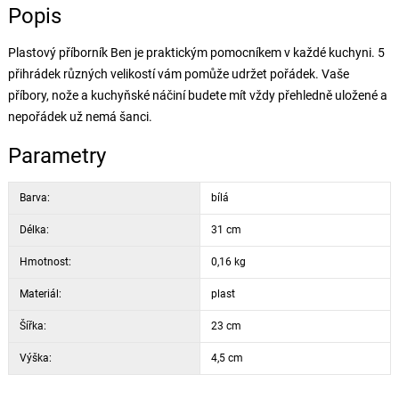
Popis
Plastový příborník Ben je praktickým pomocníkem v každé kuchyni. 5
přihrádek různých velikostí vám pomůže udržet pořádek. Vaše
příbory, nože a kuchyňské náčiní budete mít vždy přehledně uložené a
nepořádek už nemá šanci.
Parametry
Barva:
bílá
Délka:
31 cm
Hmotnost:
0,16 kg
Materiál:
plast
Šířka:
23 cm
Výška:
4,5 cm