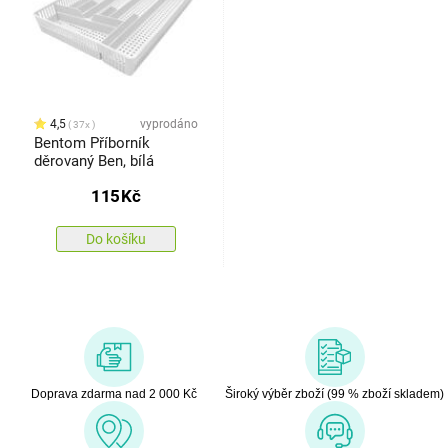
4,5
vyprodáno
37x
Bentom Příborník
děrovaný Ben, bílá
115
Kč
Do košíku
Doprava zdarma nad 2 000 Kč
Široký výběr zboží (99 % zboží skladem)