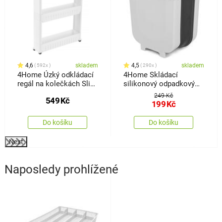
4,6
skladem
4,5
skladem
592x
290x
4Home Úzký odkládací
4Home Skládací
regál na kolečkách Slim
silikonový odpadkový
Jim
koš Clean
249 Kč
549
Kč
199
Kč
Do košíku
Do košíku
Next
Naposledy prohlížené