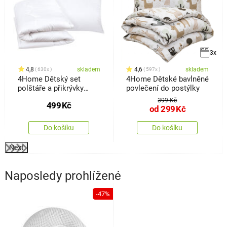
3x
4,8
skladem
4,6
skladem
630x
597x
4Home Dětský set
4Home Dětské bavlněné
polštáře a přikrývky
povlečení do postýlky
Baby, 100 x 135 cm, 40 x
399 Kč
499
Kč
60 cm
od
299
Kč
Do košíku
Do košíku
Next
Naposledy prohlížené
-47%