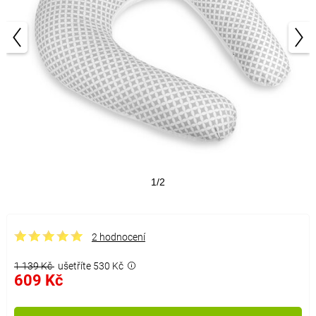
1/2
2 hodnocení
1 139 Kč
ušetříte 530 Kč
609 Kč