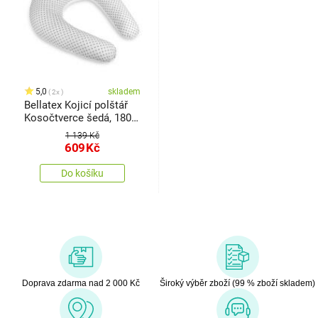
5,0
skladem
2x
Bellatex Kojicí polštář
Kosočtverce šedá, 180
cm
1 139 Kč
609
Kč
Do košíku
Doprava zdarma nad 2 000 Kč
Široký výběr zboží (99 % zboží skladem)