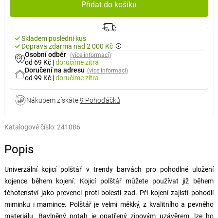
Přidat do košíku
Skladem poslední kus
Doprava zdarma nad 2 000 Kč
Osobní odběr
(více informací)
od 69 Kč
|
doručíme
zítra
Doručení na adresu
(více informací)
od 99 Kč
|
doručíme
zítra
Nákupem získáte
9 Pohoďáčků
Katalogové číslo:
241086
Popis
Univerzální kojicí polštář v trendy barvách pro pohodlné uložení
kojence během kojení. Kojicí polštář můžete používat již během
těhotenství jako prevenci proti bolesti zad. Při kojení zajistí pohodlí
miminku i mamince. Polštář je velmi měkký, z kvalitního a pevného
materiálu. Bavlněný potah je opatřený zipovým uzávěrem, lze ho