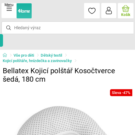
Menu
Košík
Vše pro děti
Dětský textil
Kojicí polštáře, hnízdečka a zavinovačky
Bellatex Kojicí polštář Kosočtverce
šedá, 180 cm
Sleva -47%