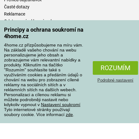
Časté dotazy
Reklamace
Odstoupení od kupní smlouvy
Pravidla zpracování recenzí
Principy a ochrana soukromí na
4home.cz
Způsoby dopravy
4home.cz přizpůsobujeme na míru vám.
Na základě vašeho chování na webu
personalizujeme jeho obsah a
zobrazujeme vám relevantní nabídky a
produkty. Kliknutím na tlačítko
Způsoby platby
ROZUMÍM
"Rozumím" souhlasíte také s
využíváním cookies a předáním údajů o
chování na webu pro zobrazení cílené
Podrobné nastavení
reklamy na sociálních sítích a v
Spolehlivý obchod
reklamních sítích na dalších webech.
Personalizaci a cílenou reklamu si
můžete podrobněji nastavit nebo
kdykoliv vypnout v
Nastavení soukromí
Tyto internetové stránky používají
soubory cookie. Více informací
zde
.
Ochrana osobních údajů
O souborech cookies