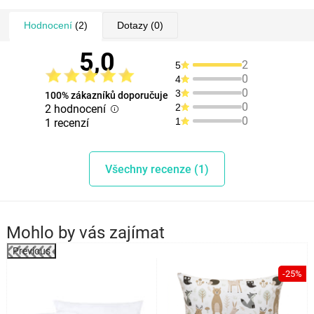
Hodnocení
(2)
Dotazy
(0)
5,0
2
5
0
4
0
3
100% zákazníků doporučuje
0
2
2 hodnocení
0
1
1 recenzí
Všechny recenze (1)
Mohlo by vás zajímat
Previous
%
-25%