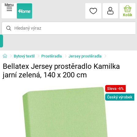
Menu
Košík
Bytový textil
Prostěradla
Jersey prostěradla
Bellatex Jersey prostěradlo Kamilka
jarní zelená, 140 x 200 cm
Sleva -6%
Český výrobek