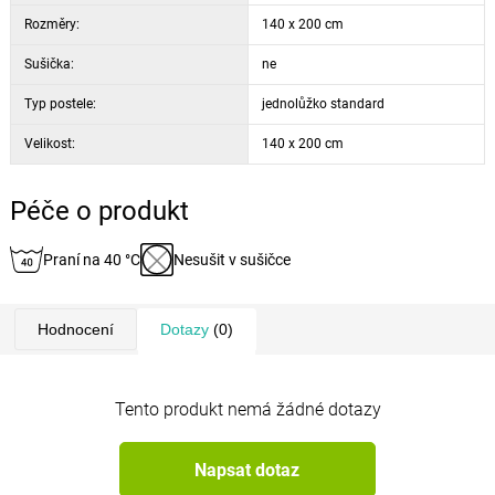
Rozměry:
140 x 200 cm
Sušička:
ne
Typ postele:
jednolůžko standard
Velikost:
140 x 200 cm
Péče o produkt
Praní na 40 °C
Nesušit v sušičce
Hodnocení
Dotazy
(0)
Tento produkt nemá žádné dotazy
Napsat dotaz