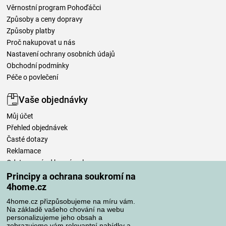
Věrnostní program Pohoďáčci
Způsoby a ceny dopravy
Způsoby platby
Proč nakupovat u nás
Nastavení ochrany osobních údajů
Obchodní podmínky
Péče o povlečení
Vaše objednávky
Můj účet
Přehled objednávek
Časté dotazy
Reklamace
Odstoupení od kupní smlouvy
Pravidla zpracování recenzí
Principy a ochrana soukromí na
4home.cz
Způsoby dopravy
4home.cz přizpůsobujeme na míru vám.
Na základě vašeho chování na webu
personalizujeme jeho obsah a
zobrazujeme vám relevantní nabídky a