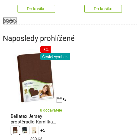
Do košíku
Do košíku
Next
Naposledy prohlížené
-3%
Český výrobek
5x
u dodavatele
Bellatex Jersey
prostěradlo Kamilka
tmavě hnědá
+5
399 Kč