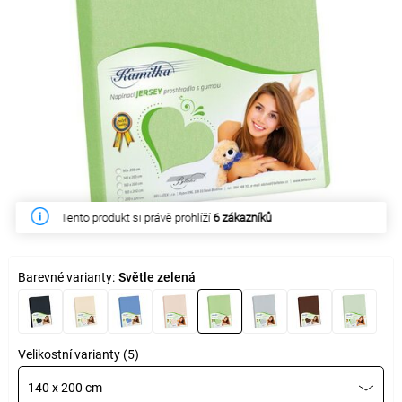
Tento produkt si právě prohlíží
Tento týden zakoupilo
12 zákazníků
6 zákazníků
Barevné varianty:
Světle zelená
Velikostní varianty (5)
140 x 200 cm