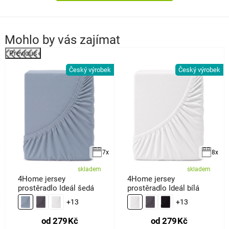
Mohlo by vás zajímat
Previous
k
Český výrobek
Český výrobek
7x
8x
skladem
skladem
4Home jersey
4Home jersey
prostěradlo Ideál šedá
prostěradlo Ideál bílá
+13
+13
od
279
Kč
od
279
Kč