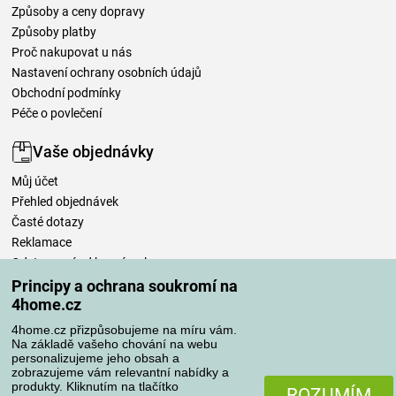
Způsoby a ceny dopravy
Způsoby platby
Proč nakupovat u nás
Nastavení ochrany osobních údajů
Obchodní podmínky
Péče o povlečení
Vaše objednávky
Můj účet
Přehled objednávek
Časté dotazy
Reklamace
Odstoupení od kupní smlouvy
Pravidla zpracování recenzí
Principy a ochrana soukromí na
4home.cz
Způsoby dopravy
4home.cz přizpůsobujeme na míru vám.
Na základě vašeho chování na webu
personalizujeme jeho obsah a
zobrazujeme vám relevantní nabídky a
produkty. Kliknutím na tlačítko
Způsoby platby
ROZUMÍM