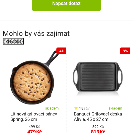
tloušťka stěny: 3,0 mm
Napsat dotaz
materiál držadel: plast
hmotnost: 0,69 kg
kompatibilita: elektrika, plyn, sklokeramika, indukce
myčka: ano
Mohlo by vás zajímat
trouba a mikrovlnka: ne
Previous
záruka: 24 měsíců
%
-4%
-9%
skladem
4,8
skladem
5x
Litinová grilovací pánev
Banquet Grilovací deska
Spring, 26 cm
Alivia, 45 x 27 cm
499 Kč
899 Kč
479
Kč
819
Kč