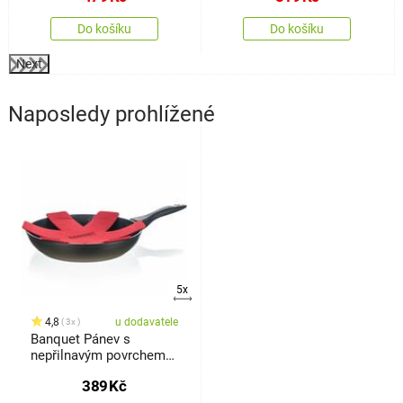
Do košíku
Do košíku
Next
Naposledy prohlížené
5x
4,8
u dodavatele
3x
Banquet Pánev s
nepřilnavým povrchem
LUMIA 20 x 4,3 cm
389
Kč