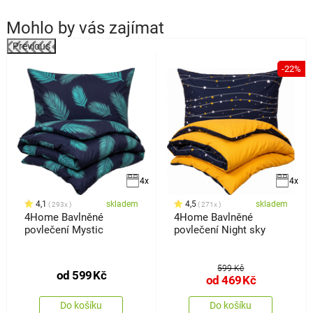
Mohlo by vás zajímat
Previous
%
-22%
4x
4x
4,1
skladem
4,5
skladem
293x
271x
4Home Bavlněné
4Home Bavlněné
povlečení Mystic
povlečení Night sky
599 Kč
od
599
Kč
od
469
Kč
Do košíku
Do košíku