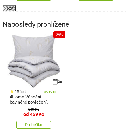
Next
Naposledy prohlížené
-29%
3x
4,9
skladem
8x
4Home Vánoční
bavlněné povlečení
Angels
649 Kč
od
459
Kč
Do košíku