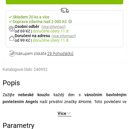
Skladem 20 ks a více
Doprava zdarma nad 2 000 Kč
Osobní odběr
(více informací)
od 69 Kč
|
doručíme
úterý 11.8.
Doručení na adresu
(více informací)
od 99 Kč
|
doručíme
úterý 11.8.
Nákupem získáte
29 Pohoďáčků
Katalogové číslo:
240952
Popis
Zažijte
nebeské kouzlo
každý den s
vánočním bavlněným
povlečením Angels
naší privátní značky 4Home. Toto povlečení ve
světle šedé barvě
je ozdobeno potiskem v podobě
stylizovaných
Více
andělů
. Okouzlí vás svou
jemností a půvabem
, zatímco poskytuje
teplý a útulný pocit
každou noc.
Parametry