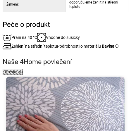
materiál: 100% bavlna
doporučujeme žehlit na střední
Žehlení:
teplotu
rozměry přikrývky: 140 x 200 cm
rozměry polštáře: 70 x 90 cm
Péče o produkt
zapínání: zip
barva: světle šedá
Praní na 40 °C
Vhodné do sušičky
vzor: stylizovaní andílci
údržba: pranní na 40 °C, vhodné do sušičky
Žehlení na střední teplotu
Podrobnosti o materiálu
Bavlna
Naše 4Home povlečení
Previous