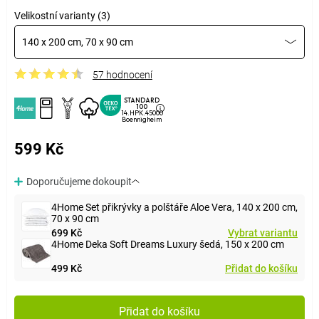
Velikostní varianty (3)
140 x 200 cm, 70 x 90 cm
57 hodnocení
STANDARD
100
14.HPK.45000
Boennigheim
599 Kč
Doporučujeme dokoupit
4Home Set přikrývky a polštáře Aloe Vera, 140 x 200 cm,
70 x 90 cm
699 Kč
Vybrat variantu
4Home Deka Soft Dreams Luxury šedá, 150 x 200 cm
499 Kč
Přidat do košíku
Přidat do košíku