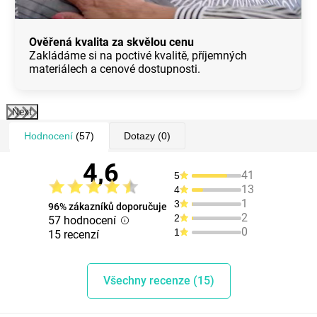
Ověřená kvalita za skvělou cenu
Zakládáme si na poctivé kvalitě, příjemných
materiálech a cenové dostupnosti.
Next
Hodnocení
(57)
Dotazy
(0)
4,6
41
5
13
4
1
3
96% zákazníků doporučuje
2
2
57 hodnocení
0
1
15 recenzí
Všechny recenze (15)