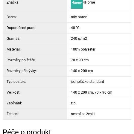
Značka:
4Home
Barva:
mix barev
Doporučené praní:
40 °C
Gramáž:
240 g/m2
Materiál:
100% polyester
Rozměry polštáře:
70 x 90 cm
Rozměry přikrývky:
140 x 200 cm
Typ postele:
jednolůžko standard
Velikost:
140 x 200 cm, 70 x 90 cm
Zapínání:
zip
Žehlení:
nesmí se žehlit
Péče o produkt