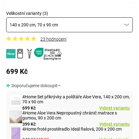
Velikostní varianty (3)
140 x 200 cm, 70 x 90 cm
23 hodnocení
STANDARD
100
20.HCN.18488
Boennigheim
699 Kč
Doporučujeme dokoupit
4Home Set přikrývky a polštáře Aloe Vera, 140 x 200 cm,
70 x 90 cm
699 Kč
Vybrat variantu
4Home Aloe Vera Nepropustný chránič matrace s
gumou, 90 x 200 cm
399 Kč
Vybrat variantu
4Home froté prostěradlo Ideál fialová, 200 x 200 cm