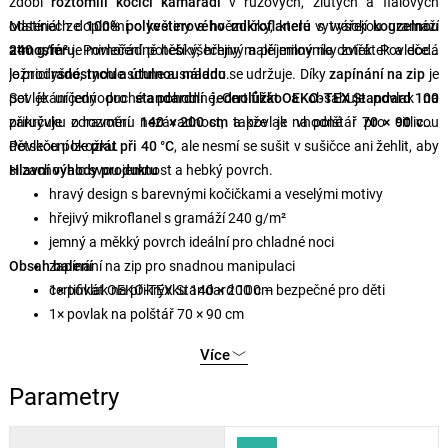
zdobí
roztomilí kočičí kamarádi
v růžových, žlutých a fialových
odstínech doplnění o květiny a hvězdičky, které vytvářejí
Materiál ze
100% polyesterového mikroflanelu
s vysokou gramáží
kouzelnou
atmosféru
240 g/m²
je mimořádně hebký, hřejivý a příjemný na dotek. Povlečení
. Povlečení potěší všechny malé milovníky zvířátek a dodá
ložnici
je prodyšné, rychle schne a snadno se udržuje. Díky
radostnou a útulnou náladu
.
zapínání na zip
je
povlékání jednoduché a pohodlné. Certifikát
Set je určený pro
standardní jednolůžko
OEKO-TEX Standard 100
a obsahuje povlak na
zaručuje zdravotní nezávadnost, takže je vhodné i pro citlivou
přikrývku o rozměru
140 × 200 cm
a povlak na polštář
70 × 90 cm
.
dětskou pokožku.
Povlečení lze
prát při 40 °C
, ale nesmí se sušit v sušičce ani žehlit, aby
si zachovalo svou jemnost a hebký povrch.
Hlavní výhody produktu
hravý design s barevnými kočičkami a veselými motivy
hřejivý mikroflanel s gramáží 240 g/m²
jemný a měkký povrch ideální pro chladné noci
Obsah balení
zapínání na zip pro snadnou manipulaci
certifikát OEKO-TEX Standard 100 – bezpečné pro děti
1× povlak na přikrývku 140 × 200 cm
1× povlak na polštář 70 × 90 cm
Více
Parametry