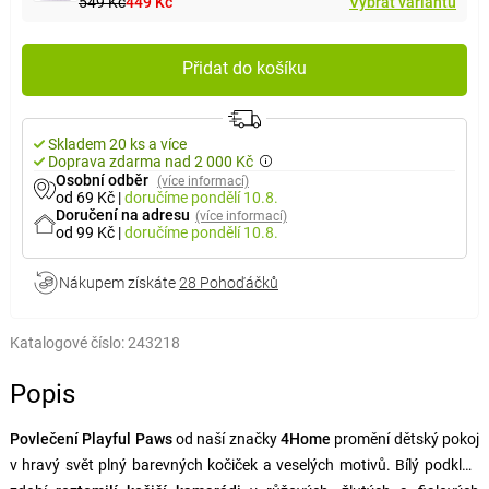
549 Kč
449 Kč
Vybrat variantu
Přidat do košíku
Skladem 20 ks a více
Doprava zdarma nad 2 000 Kč
Osobní odběr
(více informací)
od 69 Kč
|
doručíme
pondělí 10.8.
Doručení na adresu
(více informací)
od 99 Kč
|
doručíme
pondělí 10.8.
Nákupem získáte
28 Pohoďáčků
Katalogové číslo:
243218
Popis
Povlečení Playful Paws
od naší značky
4Home
promění dětský pokoj
v hravý svět plný barevných kočiček a veselých motivů. Bílý podklad