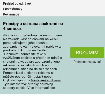
Přehled objednávek
Časté dotazy
Reklamace
Odstoupení od kupní smlouvy
Principy a ochrana soukromí na
Pravidla zpracování recenzí
4home.cz
4home.cz přizpůsobujeme na míru vám.
Způsoby dopravy
Na základě vašeho chování na webu
personalizujeme jeho obsah a
zobrazujeme vám relevantní nabídky a
produkty. Kliknutím na tlačítko
ROZUMÍM
Způsoby platby
"Rozumím" souhlasíte také s
využíváním cookies a předáním údajů o
chování na webu pro zobrazení cílené
Podrobné nastavení
reklamy na sociálních sítích a v
reklamních sítích na dalších webech.
Spolehlivý obchod
Personalizaci a cílenou reklamu si
můžete podrobněji nastavit nebo
kdykoliv vypnout v
Nastavení soukromí
Tyto internetové stránky používají
soubory cookie. Více informací
zde
.