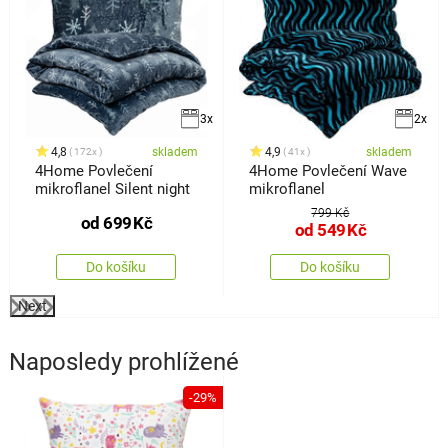
3x
2x
4,8
skladem
4,9
skladem
172x
41x
4Home Povlečení
4Home Povlečení Wave
mikroflanel Silent night
mikroflanel
799 Kč
od
699
Kč
od
549
Kč
Do košíku
Do košíku
Next
Naposledy prohlížené
-29%