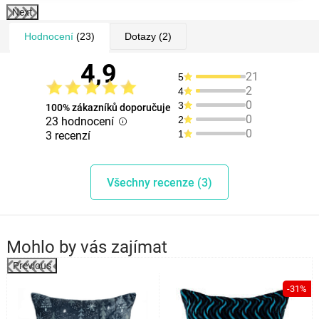
Next
Hodnocení
(23)
Dotazy
(2)
4,9
21
5
2
4
0
3
100% zákazníků doporučuje
0
2
23 hodnocení
0
1
3 recenzí
Všechny recenze (3)
Mohlo by vás zajímat
Previous
%
-31%