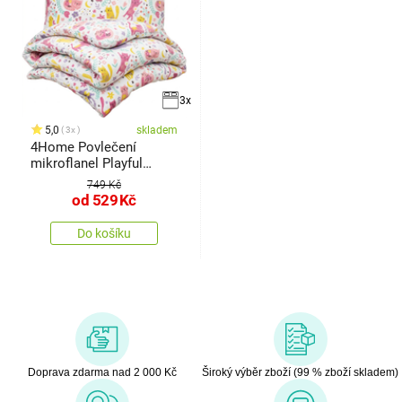
3x
5,0
skladem
3x
4Home Povlečení
mikroflanel Playful
Paws
749 Kč
od
529
Kč
Do košíku
Doprava zdarma nad 2 000 Kč
Široký výběr zboží (99 % zboží skladem)