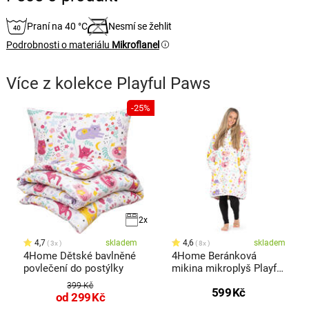
Praní na 40 °C
Nesmí se žehlit
Podrobnosti o materiálu
Mikroflanel
Více z kolekce
Playful Paws
-25%
2x
4,7
skladem
4,6
skladem
3x
8x
4Home Dětské bavlněné
4Home Beránková
povlečení do postýlky
mikina mikroplyš Playful
Paws, uni M - dámské
399 Kč
599
Kč
od
299
Kč