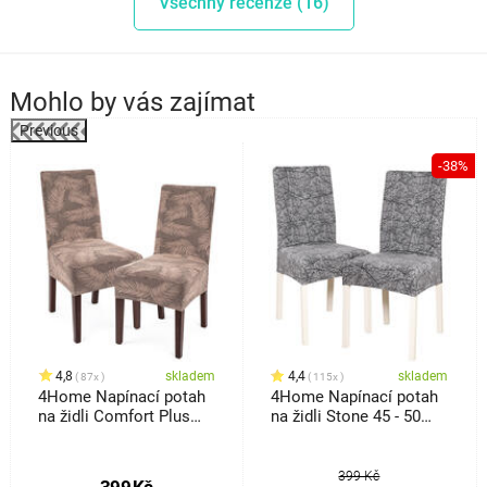
Všechny recenze (16)
Mohlo by vás zajímat
Previous
%
-38%
4,8
skladem
4,4
skladem
87x
115x
4Home Napínací potah
4Home Napínací potah
na židli Comfort Plus
na židli Stone 45 - 50
Feather, 40 - 50 cm,
cm, sada 2 ks
sada 2 ks
399 Kč
399
Kč