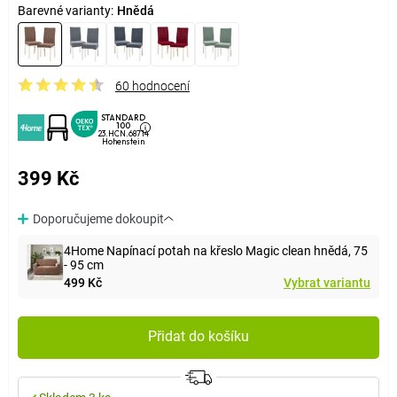
Barevné varianty:
Hnědá
60 hodnocení
STANDARD
100
23.HCN.68714
Hohenstein
399 Kč
Doporučujeme dokoupit
4Home Napínací potah na křeslo Magic clean hnědá, 75
- 95 cm
499 Kč
Vybrat variantu
Přidat do košíku