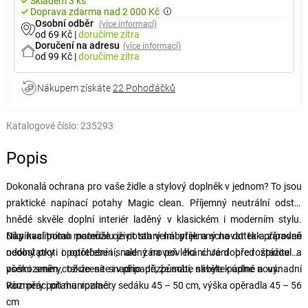
Skladem 3 ks
Doprava zdarma nad 2 000 Kč
Osobní odběr
(více informací)
od 69 Kč
|
doručíme
zítra
Doručení na adresu
(více informací)
od 99 Kč
|
doručíme
zítra
Nákupem získáte
22 Pohoďáčků
Katalogové číslo:
235293
Popis
Dokonalá ochrana pro vaše židle a stylový doplněk v jednom? To jsou
praktické napínací potahy Magic clean. Příjemný neutrální odstín
hnědé skvěle doplní interiér laděný v klasickém i moderním stylu.
Napínací potah pomůže oživit starý nábytek a schovat tak případné
Díky kvalitnímu materiálu je potah velmi příjemný na dotek a zároveň
nedostatky i opotřebení, ale zároveň ho chrání před špínou a
odolný proti opotřebení i snadný na povlékání. Je dobře roztažitelný
poškozením, což oceníte i v případě, že máte nábytek úplně nový.
všemi směry, takže se snadno přizpůsobí, skvěle padne a usnadní
vám práci při manipulaci.
Rozměry potahu: rozměry sedáku 45 – 50 cm, výška opěradla 45 – 56
cm