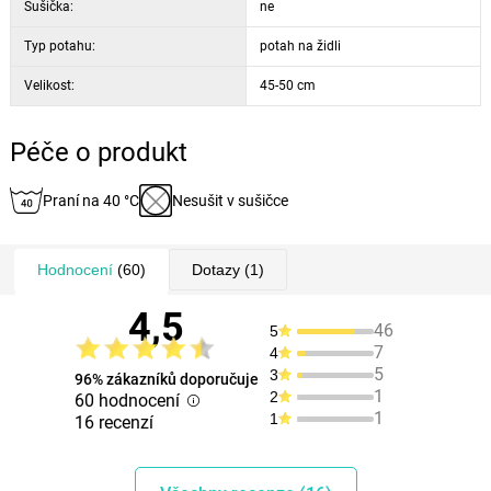
Sušička:
ne
Typ potahu:
potah na židli
Velikost:
45-50 cm
Péče o produkt
Praní na 40 °C
Nesušit v sušičce
Hodnocení
(60)
Dotazy
(1)
4,5
46
5
7
4
5
3
96% zákazníků doporučuje
1
2
60 hodnocení
1
1
16 recenzí