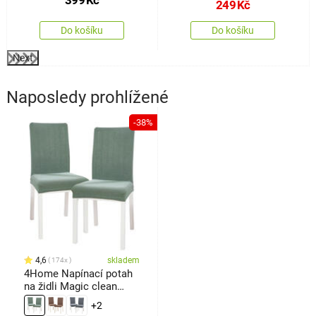
249
Kč
Do košíku
Do košíku
Next
Naposledy prohlížené
-38%
4,6
skladem
174x
4Home Napínací potah
na židli Magic clean
zelená, 45 - 50 cm, sada
+2
2 ks