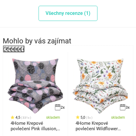
Všechny recenze (1)
Mohlo by vás zajímat
Previous
%
2x
3x
4,5
skladem
5,0
skladem
331x
5x
4Home Krepové
4Home Krepové
povlečení Pink illusion,
povlečení Wildflower
140 x 200 cm, 70 x 90
Bliss, 140 x 220 cm, 70 x