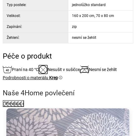
Typ postele:
jednolůžko standard
Velikost:
160 x 200 cm, 70 x 80 cm
Zapínání:
zip
Žehlení:
nesmí se žehlit
Péče o produkt
Praní na 40 °C
Nesušit v sušičce
Nesmí se žehlit
Podrobnosti o materiálu
Krep
Naše 4Home povlečení
Previous