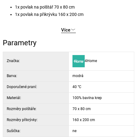
1x povlak na polštář 70 x 80 cm
1x povlak na přikrývku 160 x 200 cm
Více
Parametry
Značka:
4Home
Barva:
modrá
Doporučené praní:
40 °C
Materiál:
100% bavlna krep
Rozměry polštáře:
70 x 80 cm
Rozměry přikrývky:
160 x 200 cm
Sušička:
ne