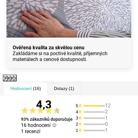
Ověřená kvalita za skvělou cenu
Zakládáme si na poctivé kvalitě, příjemných
materiálech a cenové dostupnosti.
Next
Hodnocení
(16)
Dotazy
(1)
4,3
12
5
2
4
1
3
93% zákazníků doporučuje
0
2
16 hodnocení
1
1
1 recenzí