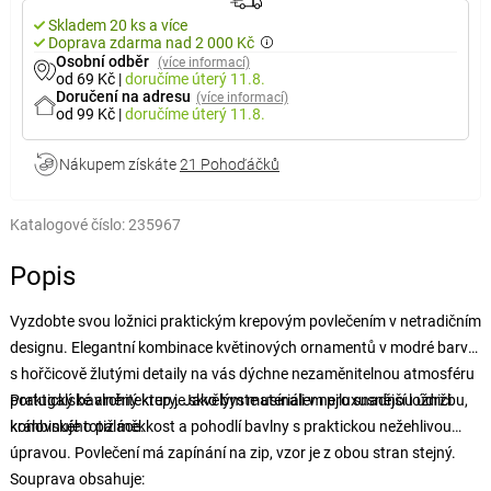
Skladem 20 ks a více
Doprava zdarma nad 2 000 Kč
Osobní odběr
(více informací)
od 69 Kč
|
doručíme
úterý 11.8.
Doručení na adresu
(více informací)
od 99 Kč
|
doručíme
úterý 11.8.
Nákupem získáte
21 Pohoďáčků
Katalogové číslo:
235967
Popis
Vyzdobte svou ložnici praktickým krepovým povlečením v netradičním
designu. Elegantní kombinace květinových ornamentů v modré barvě
s hořčicově žlutými detaily na vás dýchne nezaměnitelnou atmosféru
portugalské architektury. Jako byste usínali v nejluxusnější ložnici
Praktický bavlněný krep je skvělým materiálem pro snadnou údržbu,
královského paláce.
kombinuje totiž měkkost a pohodlí bavlny s praktickou nežehlivou
úpravou. Povlečení má zapínání na zip, vzor je z obou stran stejný.
Souprava obsahuje: