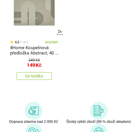
2x
4,6
skladem
14x
4Home Koupelnová
předložka Abstract, 40 x
60 cm
249 Kč
149
Kč
Do košíku
Doprava zdarma nad 2 000 Kč
Široký výběr zboží (99 % zboží skladem)