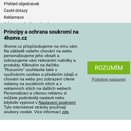
Přehled objednávek
Časté dotazy
Reklamace
Odstoupení od kupní smlouvy
Pravidla zpracování recenzí
Principy a ochrana soukromí na
4home.cz
Způsoby dopravy
4home.cz přizpůsobujeme na míru vám.
Na základě vašeho chování na webu
personalizujeme jeho obsah a
zobrazujeme vám relevantní nabídky a
produkty. Kliknutím na tlačítko
Způsoby platby
ROZUMÍM
"Rozumím" souhlasíte také s
využíváním cookies a předáním údajů o
chování na webu pro zobrazení cílené
Podrobné nastavení
reklamy na sociálních sítích a v
Spolehlivý obchod
reklamních sítích na dalších webech.
Personalizaci a cílenou reklamu si
můžete podrobněji nastavit nebo
kdykoliv vypnout v
Nastavení soukromí
Tyto internetové stránky používají
soubory cookie. Více informací
zde
.