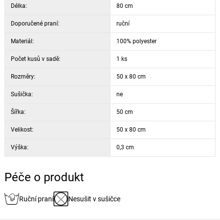
Délka:
80 cm
Doporučené praní:
ruční
Materiál:
100% polyester
Počet kusů v sadě:
1 ks
Rozměry:
50 x 80 cm
Sušička:
ne
Šířka:
50 cm
Velikost:
50 x 80 cm
Výška:
0,3 cm
Péče o produkt
Ruční praní
Nesušit v sušičce