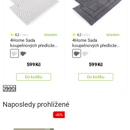
4,2
skladem
4,2
skladem
13x
27x
4Home Sada
4Home Sada
koupelnových předložek
koupelnových předložek
Welle, 50 x 60 cm, 60 x
Retta, 50 x 60 cm, 60 x
100 cm
100 cm
599
Kč
599
Kč
Do košíku
Do košíku
Next
Naposledy prohlížené
-40%