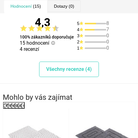
Hodnocení
(15)
Dotazy
(0)
4,3
8
5
7
4
0
3
100% zákazníků doporučuje
0
2
15 hodnocení
0
1
4 recenzí
Všechny recenze (4)
Mohlo by vás zajímat
Previous
%