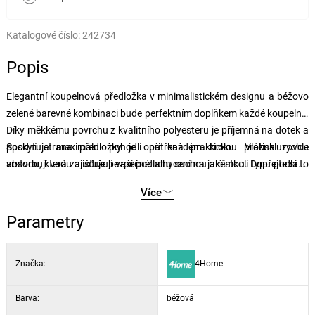
Katalogové číslo:
242734
Popis
Elegantní koupelnová předložka v minimalistickém designu a béžovo
zelené barevné kombinaci bude perfektním doplňkem každé koupelny.
Díky měkkému povrchu z kvalitního polyesteru je příjemná na dotek a
poskytuje maximální pohodlí při každém kroku. Vlákna rychle
Spodní strana předložky je opatřena praktickou protiskluzovou
absorbují vodu a udržují vaši podlahu suchou a čistou. Dopřejte si to
vrstvou, která zajišťuje bezpečné uchycení na jakémkoli typu podlahy
nejlepší po zasloužené koupeli nebo sprchování.
a zároveň zabraňuje nežádoucímu uklouznutí. Předložka sa snadno
Více
udržuje, doporučujeme ruční praní a vyčistění kartáčkem.
Parametry
Značka:
4Home
Barva:
béžová