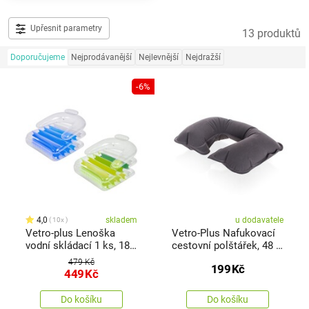
Upřesnit parametry
13 produktů
Doporučujeme
Nejprodávanější
Nejlevnější
Nejdražší
-6%
4,0
skladem
u dodavatele
10x
Vetro-plus Lenoška
Vetro-Plus Nafukovací
vodní skládací 1 ks, 180
cestovní polštářek, 48 x
x 79 x48 cm
28 cm
479 Kč
199
Kč
449
Kč
Do košíku
Do košíku