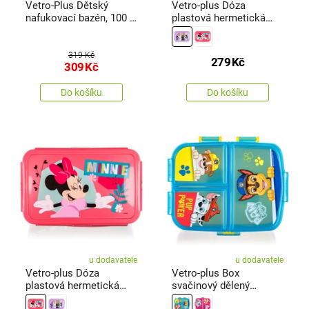
Vetro-Plus Dětský
Vetro-plus Dóza
nafukovací bazén, 100 x
plastová hermetická
22 cm
FROZEN 1,19 l
319 Kč
279
Kč
309
Kč
Do košíku
Do košíku
u dodavatele
u dodavatele
Vetro-plus Dóza
Vetro-plus Box
plastová hermetická
svačinový dělený
MINNIE 1,19 l
PATROLA 17,5 x 13 cm