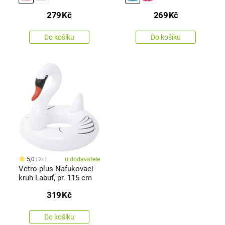
279
Kč
269
Kč
Do košíku
Do košíku
5,0
u dodavatele
3x
Vetro-plus Nafukovací
kruh Labuť, pr. 115 cm
319
Kč
Do košíku