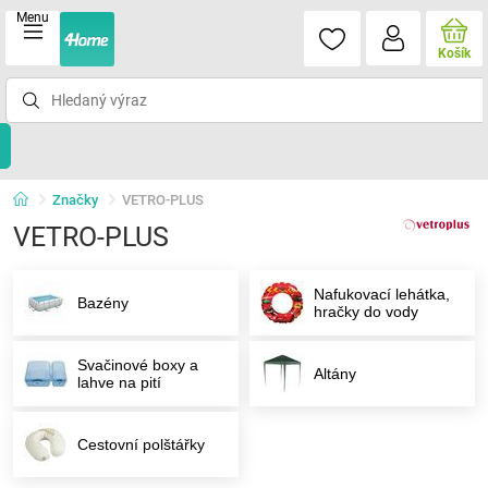
Menu
Košík
Značky
VETRO-PLUS
VETRO-PLUS
Nafukovací lehátka,
Bazény
hračky do vody
Svačinové boxy a
Altány
lahve na pití
Cestovní polštářky