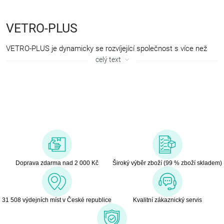
VETRO-PLUS
VETRO-PLUS je dynamicky se rozvíjející společnost s více než
25letou historií, zabývající se výrobou, importem a distribucí
celý text
domácích potřeb a výrobků pro domácnost. Nabízí kompletní
sortiment domácích a kuchyňských potřeb se skvělým poměrem
kvality a ceny. Nechybí ani produkty pro snadný úklid, bytové
doplňky a textil, dekorace, osvětlení, výrobky na zahradu a
grilování, ruční nářadí, výrobky pro volný čas, sport, fitness a
kempink. Zboží nabízí pod vlastními značkami, které si získaly
věhlas v zemích střední a východní Evropy, kde firma působí.
Doprava zdarma nad 2 000 Kč
Široký výběr zboží (99 % zboží skladem)
31 508 výdejních míst v České republice
Kvalitní zákaznický servis