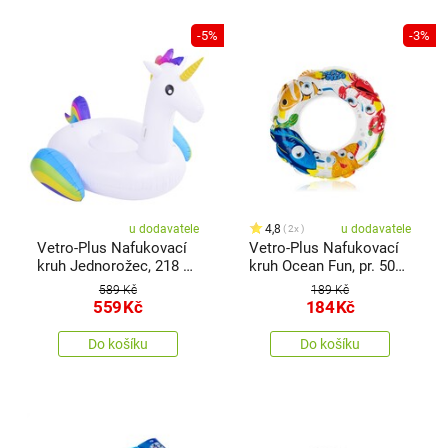
-5%
-3%
u dodavatele
4,8
u dodavatele
2x
Vetro-Plus Nafukovací
Vetro-Plus Nafukovací
kruh Jednorožec, 218 x
kruh Ocean Fun, pr. 50
160 x 120 cm
cm
589 Kč
189 Kč
559
Kč
184
Kč
Do košíku
Do košíku