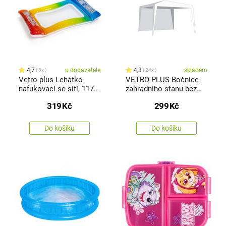
4,7
u dodavatele
4,3
skladem
3x
24x
Vetro-plus Lehátko
VETRO-PLUS Bočnice
nafukovací se sítí, 117 x
zahradního stanu bez
76 x 15 cm
okna 2,95 x 1,9 m bílá
319
Kč
299
Kč
Do košíku
Do košíku