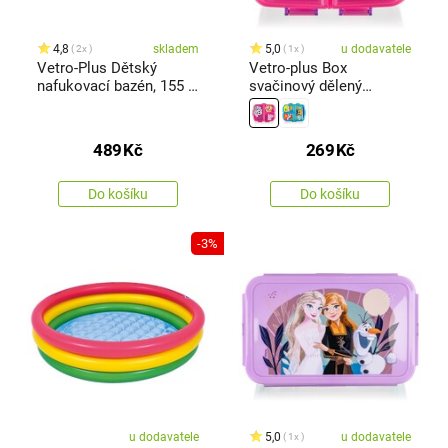
4,8
skladem
5,0
u dodavatele
2x
1x
Vetro-Plus Dětský
Vetro-plus Box
nafukovací bazén, 155 x
svačinový dělený
32 cm
PATROLA Girl 17,5 x 13
cm
489
Kč
269
Kč
Do košíku
Do košíku
-3%
u dodavatele
5,0
u dodavatele
1x