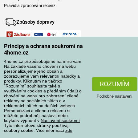
Pravidla zpracování recenzí
Způsoby dopravy
Způsoby platby
Principy a ochrana soukromí na
4home.cz
4home.cz přizpůsobujeme na míru vám.
Spolehlivý obchod
Na základě vašeho chování na webu
personalizujeme jeho obsah a
zobrazujeme vám relevantní nabídky a
produkty. Kliknutím na tlačítko
ROZUMÍM
"Rozumím" souhlasíte také s
využíváním cookies a předáním údajů o
chování na webu pro zobrazení cílené
Podrobné nastavení
reklamy na sociálních sítích a v
reklamních sítích na dalších webech.
Personalizaci a cílenou reklamu si
Ochrana osobních údajů
O souborech cookies
můžete podrobněji nastavit nebo
kdykoliv vypnout v
Nastavení soukromí
Tyto internetové stránky používají
soubory cookie. Více informací
zde
.
Všechna práva vyhrazena © 2004-2026 4home, a.s.