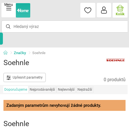
Menu
Košík
Značky
Soehnle
Soehnle
Upřesnit parametry
0 produktů
Doporučujeme
Nejprodávanější
Nejlevnější
Nejdražší
Zadaným parametrům nevyhovují žádné produkty.
Soehnle