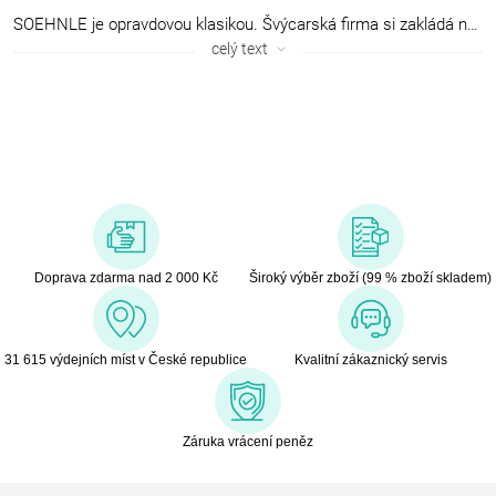
SOEHNLE je opravdovou klasikou. Švýcarská firma si zakládá na sloganu: „ Pro život v rovnováze“. Značka se proslavila díky vynikající kvalitě a spolehlivosti, vysokou úrovní pohodlí a vynikajícím průkopnickým designem po více než 140 let. A s mezinárodním úspěchem více než 200 milionů prodaných vah, SOEHNLE se etablovala jako jedena z celosvětově vedoucích značek pro domácnost a osobní váhy. První osobní váha byla uvedena na trh v roce 1956, což zahájilo celou řadu úspěchů ve vývoji v tomto oboru. V Německu je značka SOEHNLE synonymem pro váhy, které kombinují technologické dokonalosti a sofistikovaný design. To dokazuje také výsledky analýzy renomovaného institutu pro výzkum trhu IPSOS. SOEHNLE je expert číslo jedna, pokud jde o váhy. Podle výzkumů společnosti IPSOS je 93% kupujících mimořádně nebo velmi spokojeno se zakoupeným výrobkem. Díky tržnímu diverzifikovanému programu Soehnle dokáže uspokojit nepřeberné množství chutí a požadavků zákazníků. Ať už je to inovativní produkty životního stylu, extrémně přesné váhy, nostalgické kuchyňské váhy v retro vzhledu nebo ultra-tenké osobní váhy se sofistikovanou technologií je tu něco pro každý vkus a každou poptávku.
celý text
Doprava zdarma nad 2 000 Kč
Široký výběr zboží (99 % zboží skladem)
31 615 výdejních míst v České republice
Kvalitní zákaznický servis
Záruka vrácení peněz