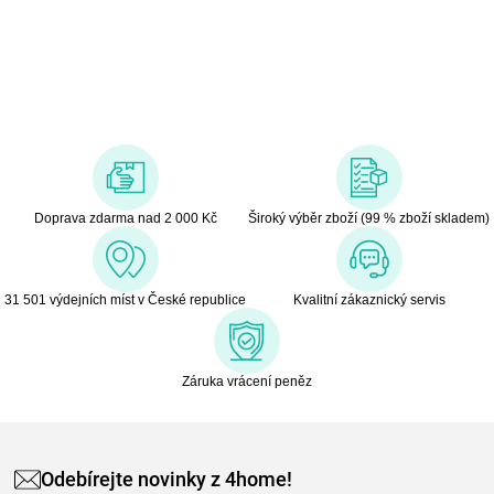
Small Foot mají označení CE a jsou vyráběny dle evropské normy
pro bezpečnost hraček EN 71. Použité barvy jsou speciálně
vyvinuty pro dřevěné hračky a jsou odolné i proti slinám dětí.
Dřevo, které se používá pro tyto hračky, většinou pochází z
lesnických společností zapojených do zalesňování – to nabízí
zákazníkům možnost podpořit zachování přirozeně rostoucích
lesů. Dětem hračky dělají radost od útlého věku, rozvíjí jejich
hmatové a smyslové dovednosti. Cílem značky Small Foot je
podporovat duševní a fyzický vývoj dětí.
Doprava zdarma nad 2 000 Kč
Široký výběr zboží (99 % zboží skladem)
31 501 výdejních míst v České republice
Kvalitní zákaznický servis
Záruka vrácení peněz
Odebírejte novinky z 4home!