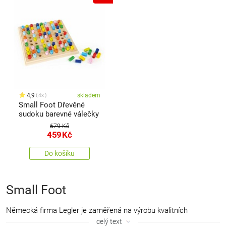
4,9
skladem
4x
Small Foot Dřevěné
sudoku barevné válečky
679 Kč
459
Kč
Do košíku
Small Foot
Německá firma Legler je zaměřená na výrobu kvalitních
dřevěných hraček od roku 1996. Všechny dřevěné hračky značky
celý text