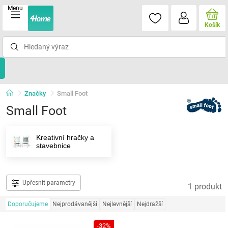
Menu
Košík
Značky
Small Foot
Small Foot
Kreativní hračky a
stavebnice
Upřesnit parametry
1 produkt
Doporučujeme
Nejprodávanější
Nejlevnější
Nejdražší
-32%