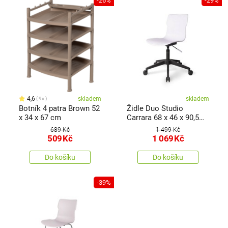
-26%
-29%
4,6
skladem
skladem
9x
Botník 4 patra Brown 52
Židle Duo Studio
x 34 x 67 cm
Carrara 68 x 46 x 90,5
cm
689 Kč
1 499 Kč
509
Kč
1 069
Kč
Do košíku
Do košíku
-39%