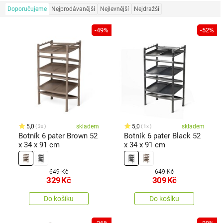
Doporučujeme
Nejprodávanější
Nejlevnější
Nejdražší
-49%
-52%
5,0
skladem
5,0
skladem
3x
1x
Botník 6 pater Brown 52
Botník 6 pater Black 52
x 34 x 91 cm
x 34 x 91 cm
649 Kč
649 Kč
329
Kč
309
Kč
Do košíku
Do košíku