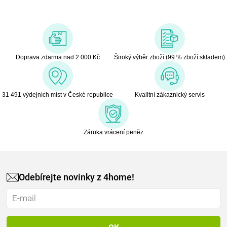
silnou pozici na místním trhu i v exportu.
Pod sloganem „Designed for Life“ spojuje značka praktičnost, dlouhou
životnost a estetiku. Neustále přináší inovativní a udržitelná řešení,
která odpovídají potřebám současného životního stylu. Produkty
Phoenix vynikají nejen funkčností, ale i nadčasovým vzhledem, který
Doprava zdarma nad 2 000 Kč
Široký výběr zboží (99 % zboží skladem)
zapadne do každého interiéru.
31 491 výdejních míst v České republice
Kvalitní zákaznický servis
Záruka vrácení peněz
Odebírejte novinky z 4home!