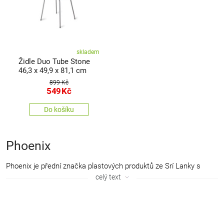
skladem
Židle Duo Tube Stone
46,3 x 49,9 x 81,1 cm
899 Kč
549
Kč
Do košíku
Phoenix
Phoenix je přední značka plastových produktů ze Srí Lanky s
tradicí od roku 1976. Specializuje se na výrobu kvalitních a
celý text
designově promyšlených výrobků pro domácnost, kancelář i
průmysl – od zahradního nábytku, úložných boxů a odpadkových
košů až po sanitární a obalová řešení. Díky moderním
technologiím a důrazu na detail si značka Phoenix vybudovala