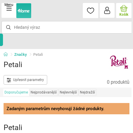
Menu
Košík
Značky
Petali
Petali
Upřesnit parametry
0 produktů
Doporučujeme
Nejprodávanější
Nejlevnější
Nejdražší
Zadaným parametrům nevyhovují žádné produkty.
Petali