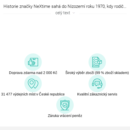
Historie značky NeXtime sahá do Nizozemí roku 1970, kdy rodiče současného ředitele firmy založili společnost Alma, která se vyznačovala krásnými ručně vyráběnými mechanickými hodinami. Tato rodinná firma začala záhy dodávat hodiny do celého světa včetně U.S.A. a Japonska. Po převzetí firmy synem Alainem se společnost začala více orientovat z tradičních mechanických hodin na současný moderní design hodin, který je znám dodnes.
celý text
Doprava zdarma nad 2 000 Kč
Široký výběr zboží (99 % zboží skladem)
31 477 výdejních míst v České republice
Kvalitní zákaznický servis
Záruka vrácení peněz