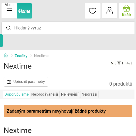
Menu
Košík
Značky
Nextime
Nextime
Upřesnit parametry
0 produktů
Doporučujeme
Nejprodávanější
Nejlevnější
Nejdražší
Zadaným parametrům nevyhovují žádné produkty.
Nextime