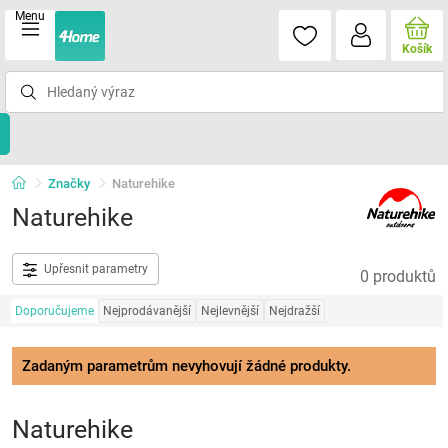
Menu
Košík
Značky
Naturehike
Naturehike
Upřesnit parametry
0 produktů
Doporučujeme
Nejprodávanější
Nejlevnější
Nejdražší
Zadaným parametrům nevyhovují žádné produkty.
Naturehike