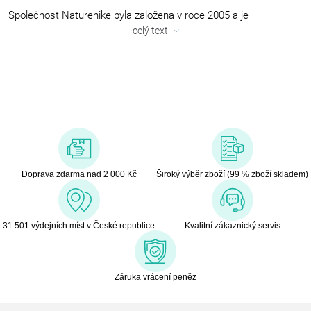
Společnost Naturehike byla založena v roce 2005 a je
profesionální značkou pro outdoorové výrobky. Koncept značky
celý text
„cestuj zlehka“ zavazuje poskytovat vysoce kvalitní a lehké
outdoorové produkty za rozumnou cenu. Jedná se o značku,
která se specializuje na výzkum a vývoj produktů, design a jejich
výrobu. V sortimentu najdete turistické, horolezecké, kempingové
a další outdoorové sportovní výrobky.
Výrobky procházejí sofistikovanými výrobními a testovacími
procesy. Všechny produkty jsou kontrolovány a testovány
profesionálními průvodci, kteří jsou zapojeni od vývoje až po
výrobu. Značka bere v potaz také zkušenosti zákazníků a zpětná
vazba je pro ni velice důležitá pro zajištění dalšího rozvoje a
Doprava zdarma nad 2 000 Kč
Široký výběr zboží (99 % zboží skladem)
zlepšování produktů. Díky tomu se Naturehike stala kvalitní
značkou s dobrou pověstí v outdoor komunitě po celém světě.
31 501 výdejních míst v České republice
Kvalitní zákaznický servis
Záruka vrácení peněz