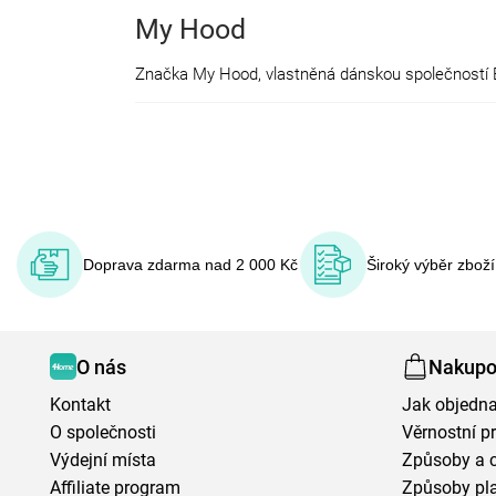
My Hood
Značka My Hood, vlastněná dánskou společností Eur
basketbalové koše, šipky, vybavení pro box, stolní
poskytla zákazníkům ten nejlepší zážitek z každé sp
V nabídce od značky MyHood najdete např. koloběžk
Doprava zdarma nad 2 000 Kč
Široký výběr zbož
O nás
Nakupo
Kontakt
Jak objedna
O společnosti
Věrnostní 
Výdejní místa
Způsoby a 
Affiliate program
Způsoby pl