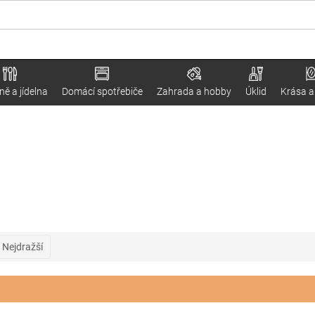
ě a jídelna
Domácí spotřebiče
Zahrada a hobby
Úklid
Krása a
Nejdražší