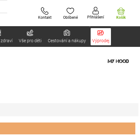
Přihlášení
Kontakt
Oblíbené
Košík
 zdraví
Vše pro děti
Cestování a nákupy
Výprodej