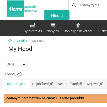
pohodlí
domova
Bytový textil
Nábytek
Doplňky a dekorace
Kuchyn
Značky
My Hood
My Hood
Cena
0 produktů
Doporučujeme
Nejoblíbenější
Nejprodávanější
Nejlevnější
Zadaným parametrům nevyhovují žádné produkty.