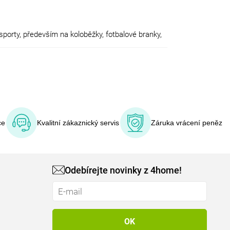
porty, především na koloběžky, fotbalové branky,
ování produktů za příznivou pořizovací cenu, aby
pingpongové stoly a mnoho dalšího.
ce
Kvalitní zákaznický servis
Záruka vrácení peněz
Odebírejte novinky z 4home!