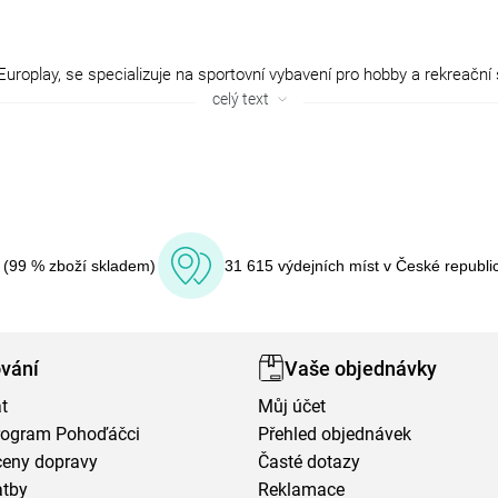
oplay, se specializuje na sportovní vybavení pro hobby a rekreační s
 tenis a další sportovní pomůcky. Značka klade důraz na kvalitní zprac
celý text
ortovní aktivity.
y, odrážedla, basketbalové koše, fotbalové branky, boxovací pytle, 
í (99 % zboží skladem)
31 615 výdejních míst v České republi
vání
Vaše objednávky
t
Můj účet
program Pohoďáčci
Přehled objednávek
ceny dopravy
Časté dotazy
atby
Reklamace