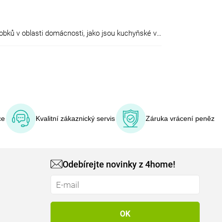
Joycare je jednou z nejrozšířenějších italských značek, která se specializuje na výrobu široké škály vysoce kvalitních výrobků v oblasti domácnosti, jako jsou kuchyňské váhy, v oblasti osobní péče jsou to osobní váhy a analyzéry, v oblasti péče o zdraví jsou to tlakoměry, inhalátory a spoustu dalších, zákazníky velmi oblíbených produktů. Firma funguje již více než 14 let a neustále silně roste na mezinárodních trzích. Vývoj nových produktů na vysoké technologické úrovni je jednou z hlavních ambicí značky Joycare. Pravidelný výzkum a vývoj napomáhá velké vyhledávanosti a oblíbenosti mezi zákazníky.
ce
Kvalitní zákaznický servis
Záruka vrácení peněz
Odebírejte novinky z 4home!