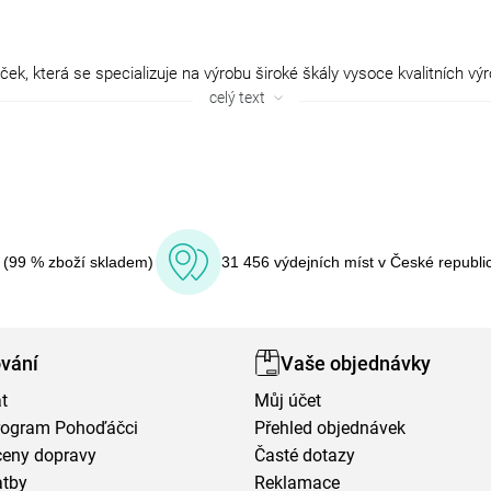
celý text
í (99 % zboží skladem)
31 456 výdejních míst v České republi
vání
Vaše objednávky
t
Můj účet
program Pohoďáčci
Přehled objednávek
ceny dopravy
Časté dotazy
atby
Reklamace