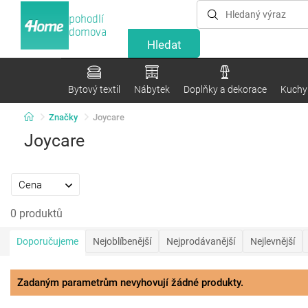
pohodlí
domova
Bytový textil
Nábytek
Doplňky a dekorace
Kuchyn
Značky
Joycare
Joycare
Cena
0 produktů
Doporučujeme
Nejoblíbenější
Nejprodávanější
Nejlevnější
Zadaným parametrům nevyhovují žádné produkty.