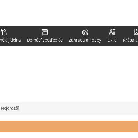
ě a jídelna
Domácí spotřebiče
Zahrada a hobby
Úklid
Krása a
Nejdražší