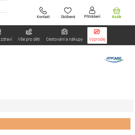
Přihlášení
Kontakt
Oblíbené
Košík
 zdraví
Vše pro děti
Cestování a nákupy
Výprodej