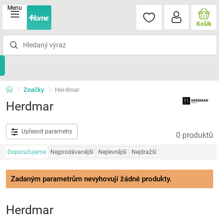
Menu
Košík
Značky
Herdmar
Herdmar
Upřesnit parametry
0 produktů
Doporučujeme
Nejprodávanější
Nejlevnější
Nejdražší
Zadaným parametrům nevyhovují žádné produkty.
Herdmar