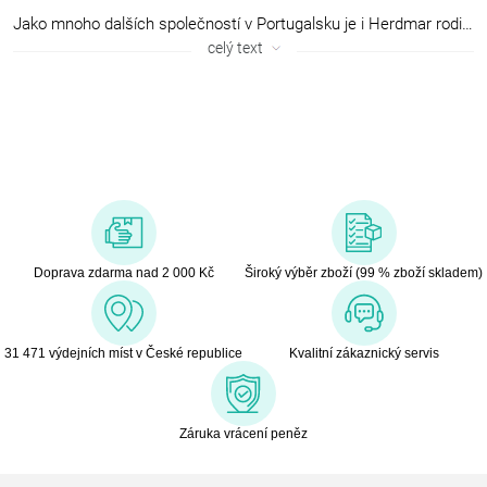
Jako mnoho dalších společností v Portugalsku je i Herdmar rodinná firma. V tuto chvíli ji řídí už třetí generace. Společnost byla založena v roce 1911, panem Manuelem Marquezem, a již od začátku se věnuje výrobě příborů a doplňků ke stolování. Od založení se firma rozrůstala a od padesátých let minulého století exportuje za hranice Portugalska. Stále se pracuje na rozvoji společnosti, zvýšení produkce a na neustálém zlepšování kvality a kvantity. Společnost Herdmar je vždy o několik kroků před konkurencí, a to především v kvalitě a designu. Produkty této značky dováží do České republiky mladá, progresivní společnost Spooon.
celý text
Doprava zdarma nad 2 000 Kč
Široký výběr zboží (99 % zboží skladem)
31 471 výdejních míst v České republice
Kvalitní zákaznický servis
Záruka vrácení peněz