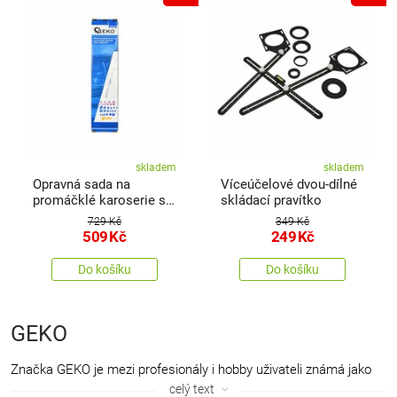
skladem
skladem
Opravná sada na
Víceúčelové dvou-dílné
promáčklé karoserie s
skládací pravítko
reverzním kladivem
729 Kč
349 Kč
509
Kč
249
Kč
Do košíku
Do košíku
GEKO
Značka GEKO je mezi profesionály i hobby uživateli známá jako
výrobce vybavení pro autoservisy, dílny i ručního nářadí. S
celý text