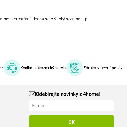
EURONA by CERNY vyrábí ekologicky šetrné prací, úklidové a kosmetické prostředky, které neškodí našemu zdraví a životnímu prostředí. Jedná se o široký sortiment praktických výrobků každodenní potřeby, vhodných i pro alergiky, astmatiky, osoby trpící ekzémy, především jsou oblíbené v rodinách s dětmi, u lidí s ekologickým zaměřením nebo příznivcům moderního stylu života a trendy výrobků. Společnost je na trhu již 17 let. Od roku 1995 se její zakladatel Lukáš Černý začal zabývat výrobou a výzkumem nejnovějších trendů v oblasti bytové drogerie a kosmetiky. V současnosti působí Eurona již nejen na českém, ale i na slovenském a polském trhu.
ce
Kvalitní zákaznický servis
Záruka vrácení peněz
Odebírejte novinky z 4home!