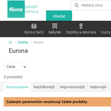
pohodlí
domova
Bytový textil
Nábytek
Doplňky a dekorace
Kuchyn
Značky
Eurona
Eurona
Cena
0 produktů
Doporučujeme
Nejoblíbenější
Nejprodávanější
Nejlevnější
Zadaným parametrům nevyhovují žádné produkty.