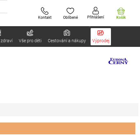
Přihlášení
Kontakt
Oblíbené
Košík
 zdraví
Vše pro děti
Cestování a nákupy
Výprodej