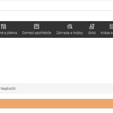
ě a jídelna
Domácí spotřebiče
Zahrada a hobby
Úklid
Krása a
Nejdražší