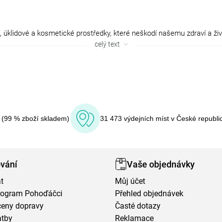
celý text
í (99 % zboží skladem)
31 473 výdejních míst v České republi
vání
Vaše objednávky
t
Můj účet
program Pohoďáčci
Přehled objednávek
ceny dopravy
Časté dotazy
atby
Reklamace