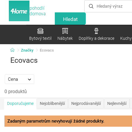
pohodlí
domova
Bytový textil
Nábytek
Doplňky a dekorace
Kuchyn
Značky
Ecovacs
Ecovacs
Cena
0 produktů
Doporučujeme
Nejoblíbenější
Nejprodávanější
Nejlevnější
Zadaným parametrům nevyhovují žádné produkty.