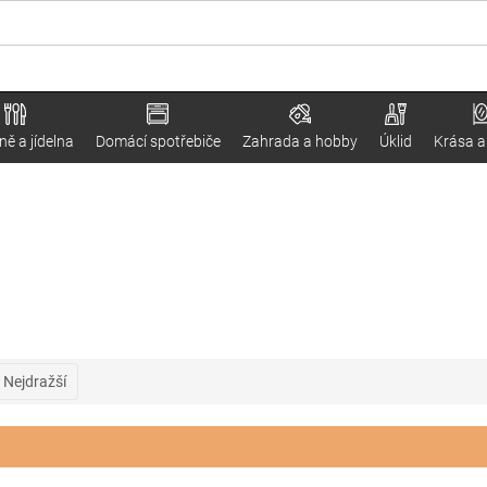
ě a jídelna
Domácí spotřebiče
Zahrada a hobby
Úklid
Krása a
Nejdražší