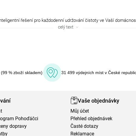
celý text
í (99 % zboží skladem)
31 499 výdejních míst v České republi
vání
Vaše objednávky
t
Můj účet
program Pohoďáčci
Přehled objednávek
ceny dopravy
Časté dotazy
atby
Reklamace