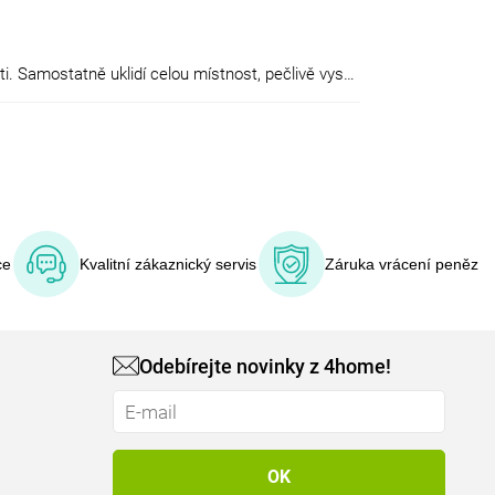
Robotické vysavače Ecovacs Deebot představují inteligentní řešení pro každodenní udržování čistoty ve Vaší domácnosti. Samostatně uklidí celou místnost, pečlivě vysají v rozích a na těžko dostupných místech, dostanou se i pod nábytek a zároveň mají nízkou spotřebu a zcela automatický provoz. Značka Ecovacs vstupuje na evropský trh se třemi vysoce kvalitními modely robotických vysavačů v trendy barvách, které doslova rozzáří Váš byt. Robotické vysavače Ecovacs jsou vhodné pro všechny typy podlah. Ideální jsou pro plovoucí nebo laminátové podlahy, dlažbu, linoleum a koberce s vlasem do 1 cm. Bez problémů překonají překážky do výšky 1,5 cm, včetně přechodových lišt mezi pokoji a nízkých prahů. Samozřejmě zvládnou i přechod mezi kobercem a podlahou.
ce
Kvalitní zákaznický servis
Záruka vrácení peněz
Odebírejte novinky z 4home!