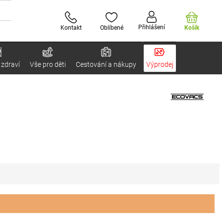
Přihlášení
Kontakt
Oblíbené
Košík
 zdraví
Vše pro děti
Cestování a nákupy
Výprodej