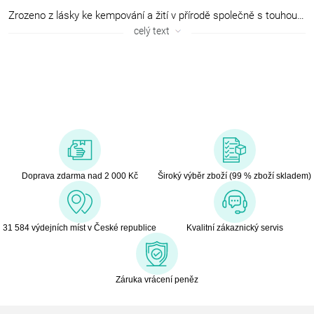
Zrozeno z lásky ke kempování a žití v přírodě společně s touhou neustále vyvíjet a inovovat. Výrobky značky Campingaz® nabízí jednoduché a chytré řešení založené na více než šedesátileté zkušenosti. Oveřené generacemi kempařů, díky víře v bezpečné a spolehlivé produkty, které vždy splní očekávání. Velmi často se stane, že jednoduchá myšlenka stojí u zrodu velkého nápadu. Když se v roce 1949 jeden mladý muž rozhodl se svojí rodinou strávit prázdniny kempováním, nemohl vědět, že jeho nápad změní způsob kempování dalších generací. Naštvaný dostupnými možnostmi jak kempovat, se pustil do vytváření převratné novinky v podobě plnitelné plynové lahve, která byla praktická, ekonomická a jednoduchá v obsluze. Tak byl zrozen Campingaz® a život v přírodě byl osvobozen. Od pláží po kempy, od zahrad po kopce změnila inovace značky Campingaz® plánování dobrodužných aktivit v přírodě díky revolučním inovacím přicházejícím každou dekádu.
celý text
Doprava zdarma nad 2 000 Kč
Široký výběr zboží (99 % zboží skladem)
31 584 výdejních míst v České republice
Kvalitní zákaznický servis
Záruka vrácení peněz