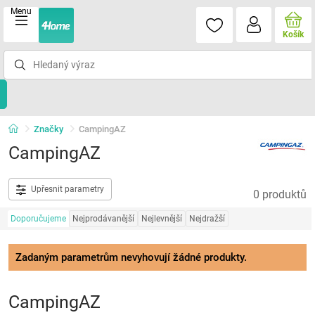
Menu
Košík
Značky
CampingAZ
CampingAZ
Upřesnit parametry
0 produktů
Doporučujeme
Nejprodávanější
Nejlevnější
Nejdražší
Zadaným parametrům nevyhovují žádné produkty.
CampingAZ