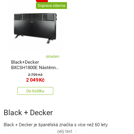
Doprava zdarma
skladem
Black+Decker
BXCSH1800E Nástěnný
konvektor
2 799 Kč
2 049
Kč
Do košíku
Black + Decker
Black + Decker je španělská značka s více než 60 lety
zkušeností, specializující se na trh SDA. Black + Decker znamená
celý text