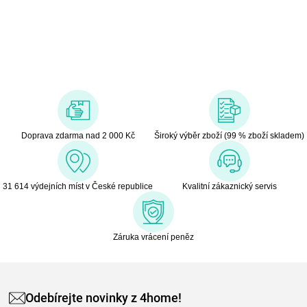
kvalitu, jednoduchost a inspirativní design. Zákazníkům nabízí
krásné výrobky, které vybízejí k opakovanému použití, plní své
funkce bezpečně a snadno se používají a čistí. Filozofií značky je
usnadňovat každodenní život koncových uživatelů.
Sortiment je zaměřen především na tyto kategorie: Kuchyně
(příprava jídel, nápojů, vaření), Sezónní (větrání a topení), Domácí
péče (vysávání), Péče o oděvy (žehlení), Úprava vzduchu (čističky
a odvlhčovače).
Doprava zdarma nad 2 000 Kč
Široký výběr zboží (99 % zboží skladem)
31 614 výdejních míst v České republice
Kvalitní zákaznický servis
Záruka vrácení peněz
Odebírejte novinky z 4home!