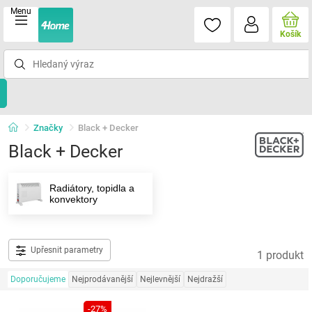
Menu
Košík
Značky
Black + Decker
Black + Decker
Radiátory, topidla a
konvektory
Upřesnit parametry
1 produkt
Doporučujeme
Nejprodávanější
Nejlevnější
Nejdražší
-27%