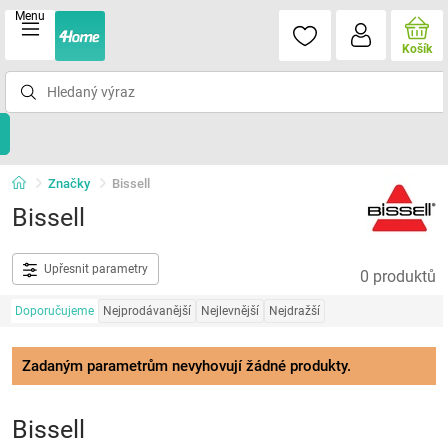
Menu
Košík
Značky
Bissell
Bissell
Upřesnit parametry
0 produktů
Doporučujeme
Nejprodávanější
Nejlevnější
Nejdražší
Zadaným parametrům nevyhovují žádné produkty.
Bissell