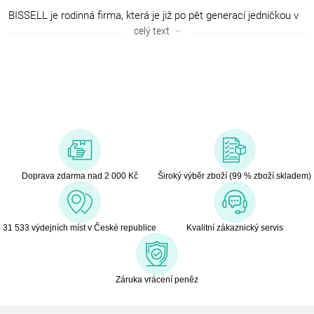
BISSELL je rodinná firma, která je již po pět generací jedničkou v
péči o podlahy a udržuje domovy čisté již téměř 150 let. Vyvíjí
celý text
chytrá, inovativní a přitom praktická řešení pro úklid domácnosti,
která jsou inspirovaná skutečným životem. Flexibilně reaguje na
neustále se měnící módu podlahových krytin a vyvíjí vysoce
účinné přístroje pro každý druh podlahy. Dokonce vlastní i několik
patentů na technologie mokrého a suchého čištění.
V roce 1876 vlastnili Melville a Anna Bissellovi obchod s nádobím, v
němž se každodenně vyskytoval prach a střepy. Proto Melville vyvinul
mechanický kartáč na koberce, který byl tak účinný, že se jeho věhlas
rychle šířil, poptávka rostla a firma BISSELL brzy prodávala mnohem
Doprava zdarma nad 2 000 Kč
Široký výběr zboží (99 % zboží skladem)
více mechanických kartáčů na koberce než nádobí. Když Melville
BISSELL v roce 1889 zemřel, nastoupila do vedení podniku jeho žena
Anna a stala se tak vůbec první ředitelkou podniku v USA. Na konci 90.
31 533 výdejních míst v České republice
Kvalitní zákaznický servis
let 19. století společnost BISSELL dokonce získala královský dekret pro
dodávky mechanických kartáčů na koberce pro Královnu Viktorii.
Záruka vrácení peněz