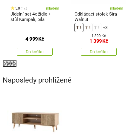
5,0
skladem
skladem
1x
Jídelní set 4x židle +
Odkládací stolek Sira
stůl Kampali, bílá
Walnut
+3
1 899 Kč
4 999
Kč
1 399
Kč
Do košíku
Do košíku
Next
Naposledy prohlížené