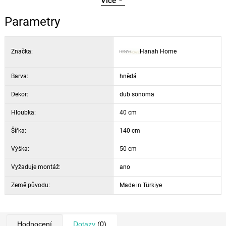
Více
prostřední police:
59 × 15 cm
výška nohou:
15 cm
Parametry
Značka:
Hanah Home
Barva:
hnědá
Dekor:
dub sonoma
Hloubka:
40 cm
Šířka:
140 cm
Výška:
50 cm
Vyžaduje montáž:
ano
Země původu:
Made in Türkiye
Hodnocení
Dotazy
(0)