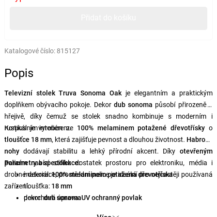
Přidat do košíku
Katalogové číslo:
815127
Popis
Televizní stolek Truva Sonoma Oak
je elegantním a praktickým
doplňkem obývacího pokoje. Dekor
dub sonoma
působí přirozeně a
hřejivě, díky čemuž se stolek snadno kombinuje s moderním i
rustikálním interiérem.
Korpus je vyroben ze
100% melaminem potažené dřevotřísky
o
tloušťce 18 mm
, která zajišťuje pevnost a dlouhou životnost.
Habrové
nohy
dodávají stabilitu a lehký přírodní akcent. Díky
otevřeným
policím
Parametry a specifikace:
nabízí stolek dostatek prostoru pro elektroniku, média i
drobné dekorace, prostřední police je ideální pro nejčastěji používaná
materiál:
100% melaminem potažená dřevotříska
zařízení.
tloušťka:
18 mm
povrchová úprava:
dekor:
dub sonoma
UV ochranný povlak
rozměry:
140 × 50 × 40 cm
(š × v × h)