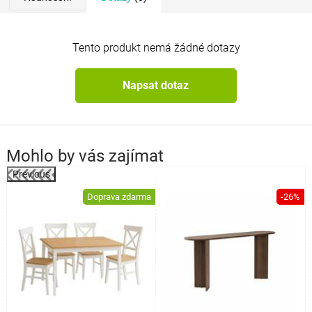
Tento produkt nemá žádné dotazy
Napsat dotaz
Mohlo by vás zajímat
Previous
%
Doprava zdarma
-26%