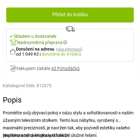
Přidat do košíku
Skladem u dodavatele
Nadrozměrná přeprava
Doručení na adresu
(více informací)
od 1 049 Kč
|
doručíme
do 4 týdnů
Nákupem získáte
43 Pohoďáčků
Katalogové číslo:
812075
Popis
Proměňte svůj obývací pokoj v oázu stylu a sofistikovanosti s naším
úžasným televizním stolkem. Tento kus nábytku, vyrobený s
maximální precizností, je navržen tak, aby pozvedl estetiku vašeho
prostoru a zároveň poskytl funkční úložné řešení.
Nepřekonatelná kvalita a odolnost