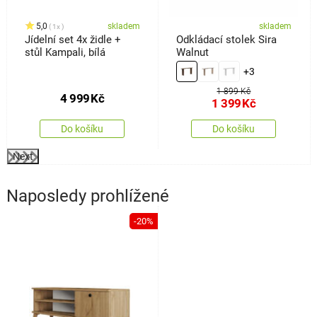
5,0
skladem
skladem
1x
Jídelní set 4x židle +
Odkládací stolek Sira
stůl Kampali, bílá
Walnut
+3
1 899 Kč
4 999
Kč
1 399
Kč
Do košíku
Do košíku
Next
Naposledy prohlížené
-20%