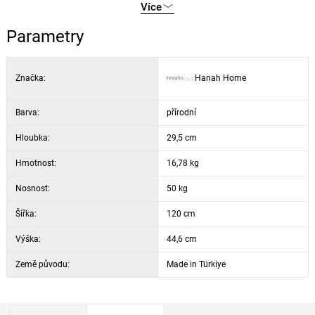
Více
Šířka: 120 cm
Výška: 44,6 cm
Parametry
Hloubka: 29,5 cm
Výška police: 12,1 cm
Značka:
Hanah Home
Lze připevnit ke stěně
Barva: dub
Barva:
přírodní
Hloubka:
29,5 cm
Hmotnost:
16,78 kg
Nosnost:
50 kg
Šířka:
120 cm
Výška:
44,6 cm
Země původu:
Made in Türkiye