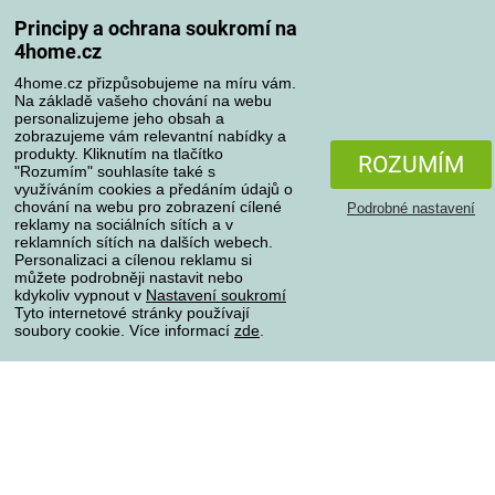
Pravidla zpracování recenzí
Principy a ochrana soukromí na
4home.cz
Způsoby dopravy
4home.cz přizpůsobujeme na míru vám.
Na základě vašeho chování na webu
personalizujeme jeho obsah a
zobrazujeme vám relevantní nabídky a
produkty. Kliknutím na tlačítko
Způsoby platby
ROZUMÍM
"Rozumím" souhlasíte také s
využíváním cookies a předáním údajů o
chování na webu pro zobrazení cílené
Podrobné nastavení
reklamy na sociálních sítích a v
Spolehlivý obchod
reklamních sítích na dalších webech.
Personalizaci a cílenou reklamu si
můžete podrobněji nastavit nebo
kdykoliv vypnout v
Nastavení soukromí
Tyto internetové stránky používají
soubory cookie. Více informací
zde
.
Ochrana osobních údajů
O souborech cookies
Všechna práva vyhrazena © 2004-2026 4home, a.s.