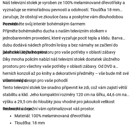
Náš televizní stolek je vyroben ze 100% melaminované dřevotřísky a
vyznačuje se mimořádnou pevností a odolností. Tloušťka 18 mm
zaručuje, že obstojí ve zkoušce času a poskytne vám dlouhodobou
investici.
Pozvedněte svůj interiér bohémským šarmem
Přijměte bohémského ducha s naším televizním stolkem v
jednobarevném provedení, které vyzařuje pocit tepla a klidu. Barva
dubu dodává nádech přírodní krásy a bez námahy se začlení do
jakéhokoli stylu interiéru.
Dostatek úložného prostoru pro vaše potřeby v oblasti zábavy
Díky mnoha policím nabízí náš televizní stolek dostatek úložného
prostoru pro všechny vaše potřeby v oblasti zábavy. Od DVD a
herních konzolí až po knihy a dekorativní předměty – vše bude mít své
určené místo.
Všestranný design pro vaše pohodlí
Tento televizní stolek lze snadno připevnit ke zdi, což vám zajistí větší
stabilitu a klid. Jeho kompaktní rozměry 120 cm na šířku, 44,6 cm na
výšku a 29,5 cm do hloubky jsou vhodné pro jakoukoli velikost
místnosti a umožní vám optimalizovat váš prostor.
Technické údaje:
Materiál: 100% melaminovaná dřevotříska
Tloušťka: 18 mm
Výška nohou: 15 cm