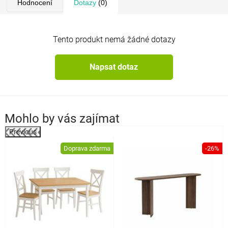
Hodnocení
Dotazy
(0)
Tento produkt nemá žádné dotazy
Napsat dotaz
Mohlo by vás zajímat
Previous
%
Doprava zdarma
-26%