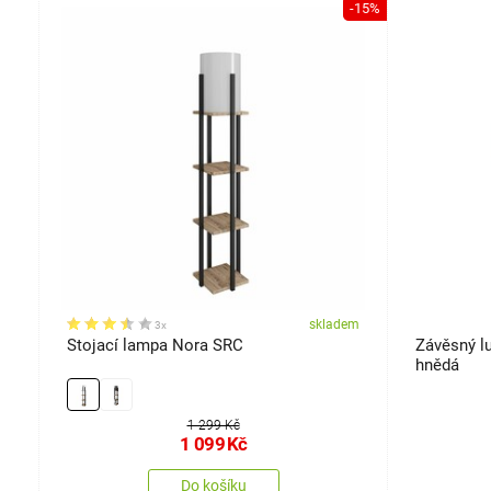
-40%
-15%
em
skladem
3x
Stojací lampa Nora SRC
Závěsný lu
hnědá
1 299 Kč
1 099
Kč
Do košíku