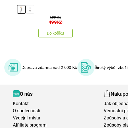
699 Kč
499
Kč
Do košíku
Doprava zdarma nad 2 000 Kč
Široký výběr zbož
O nás
Nakupo
Kontakt
Jak objedna
O společnosti
Věrnostní 
Výdejní místa
Způsoby a 
Affiliate program
Způsoby pl