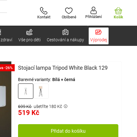
Přihlášení
Kontakt
Oblíbené
Košík
 zdraví
Vše pro děti
Cestování a nákupy
Výprodej
Stojací lampa Tripod White Black 129
va -26%
Barevné varianty:
Bílá + černá
699 Kč
ušetříte 180 Kč
519 Kč
Přidat do košíku