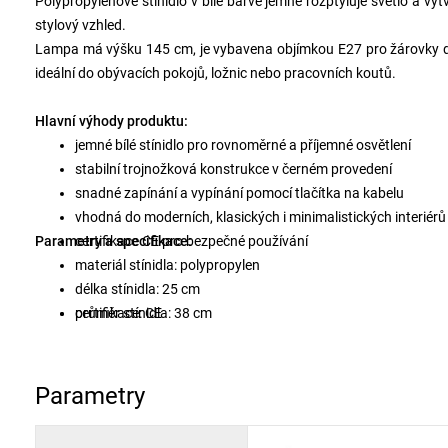
Polypropylenové stínidlo v bílé barvě jemně rozptyluje světlo a vy
stylový vzhled.
Lampa má výšku 145 cm, je vybavena objímkou E27 pro žárovky d
ideální do obývacích pokojů, ložnic nebo pracovních koutů.
Hlavní výhody produktu:
jemné bílé stínidlo pro rovnoměrné a příjemné osvětlení
stabilní trojnožková konstrukce v černém provedení
snadné zapínání a vypínání pomocí tlačítka na kabelu
vhodná do moderních, klasických i minimalistických interiérů
Parametry a specifikace:
certifikace CE pro bezpečné používání
materiál stínidla: polypropylen
délka stínidla: 25 cm
průměr stínidla: 38 cm
certifikace: CE
výška nožičky: 120 cm
celková výška: 145 cm
délka mezi dvěma nohami: 55 cm
Parametry
průměr nohy: 61 cm
typ zásuvky: E27, max. 40 W (
žárovka není součástí balení
)