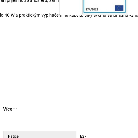
tváří příjemnou atmosféru, zatímco trojnožková konstrukce zajišťuje stabi
o 40 W a praktickým vypínačem na kabelu. Díky svému střídmému vzhle
Více
Patice:
E27