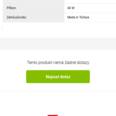
Příkon:
40 W
Země původu:
Made in Türkiye
Tento produkt nemá žádné dotazy
Napsat dotaz