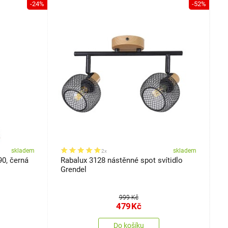
-24%
-52%
skladem
skladem
2x
90, černá
Rabalux 3128 nástěnné spot svítidlo
R
Grendel
s
999 Kč
479
Kč
Do košíku