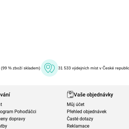
í (99 % zboží skladem)
31 533 výdejních míst v České republi
vání
Vaše objednávky
t
Můj účet
program Pohoďáčci
Přehled objednávek
ceny dopravy
Časté dotazy
atby
Reklamace