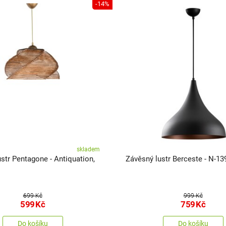
-14%
skladem
str Pentagone - Antiquation,
Závěsný lustr Berceste - N-13
699 Kč
999 Kč
599
Kč
759
Kč
Do košíku
Do košíku