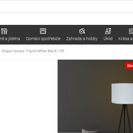
ě a jídelna
Domácí spotřebiče
Zahrada a hobby
Úklid
Krása a
Stojací lampa Tripod White Black 129
Sle