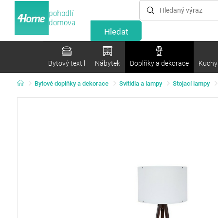
pohodlí
domova
Bytový textil
Nábytek
Doplňky a dekorace
Kuchyn
Bytové doplňky a dekorace
Svítidla a lampy
Stojací lampy