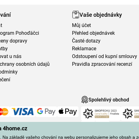
vání
Vaše objednávky
t
Můj účet
program Pohoďáčci
Přehled objednávek
ceny dopravy
Časté dotazy
atby
Reklamace
vat u nás
Odstoupení od kupní smlouvy
chrany osobních údajů
Pravidla zpracování recenzí
odmínky
ečení
Spolehlivý obchod
na 4home.cz
 Na základě vašeho chování na webu personalizujeme jeho obsah a 