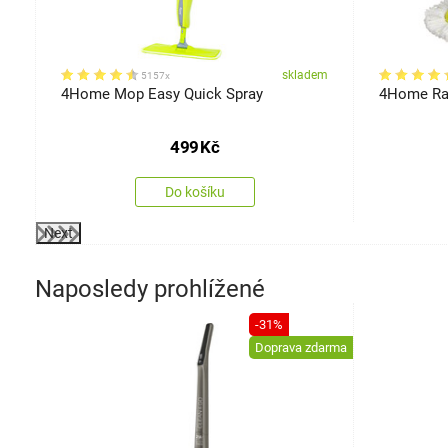
em
skladem
5157x
0
4Home Mop Easy Quick Spray
4Home Ra
499
Kč
Do košíku
Next
Naposledy prohlížené
-31%
Doprava zdarma