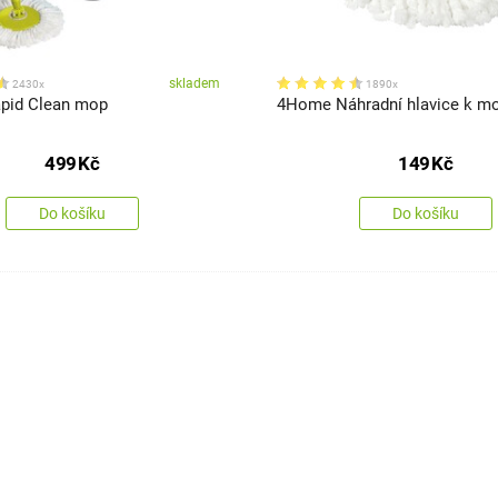
skladem
2430x
1890x
pid Clean mop
4Home Náhradní hlavice k mo
499
Kč
149
Kč
Do košíku
Do košíku