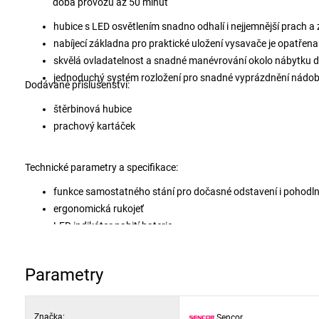
doba provozu až 50 minut
hubice s LED osvětlením snadno odhalí i nejjemnější prach a
nabíjecí základna pro praktické uložení vysavače je opatřen
skvělá ovladatelnost a snadné manévrování okolo nábytku d
jednoduchý systém rozložení pro snadné vyprázdnění nádoby n
Dodávané příslušenství:
štěrbinová hubice
prachový kartáček
Technické parametry a specifikace:
funkce samostatného stání pro dočasné odstavení i pohodln
ergonomická rukojeť
LED indikátor nabití baterie
2 rychlosti provozu: vysoký výkon, prodloužená doba vysává
bezsáčková technologie
Parametry
typ baterie: Li-Ion 2 000 mAh
napájecí napětí: 21,6 V
Značka:
Sencor