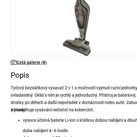
Celá galerie (8)
Popis
Tyčový bezsáčkový vysavač 2 v 1 s možností vyjmutí ruční jednotky 
ovladatelný. Úklid s ním je rychlý a jednoduchý. Přístroj je baterio
drobky po dětech a další nepořádek v domácnosti nebo autě. Zabud
a usnadňuje vysávání nečistot na kobercích.
Výhody:
vysoce účinná baterie Li-Ion s krátkou dobou nabíjení a dlo
doba nabíjení 4–6 hodin