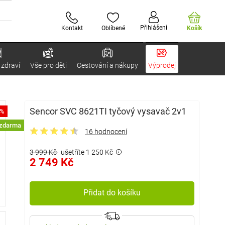
Přihlášení
Kontakt
Oblíbené
Košík
 zdraví
Vše pro děti
Cestování a nákupy
Výprodej
Sencor SVC 8621TI tyčový vysavač 2v1
1%
 zdarma
16 hodnocení
3 999 Kč
ušetříte 1 250 Kč
2 749 Kč
Přidat do košíku