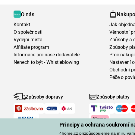
O nás
Nakupo
Kontakt
Jak objedna
O společnosti
Věrnostní 
Výdejní místa
Způsoby a 
Affiliate program
Způsoby pl
Informace pro naše dodavatele
Proč nakupo
Nenech to být - Whistleblowing
Nastavení o
Obchodní p
Péče o povl
Způsoby dopravy
Způsoby platby
Principy a ochrana soukromí 
4home.cz přizpůsobujeme na míru vám.