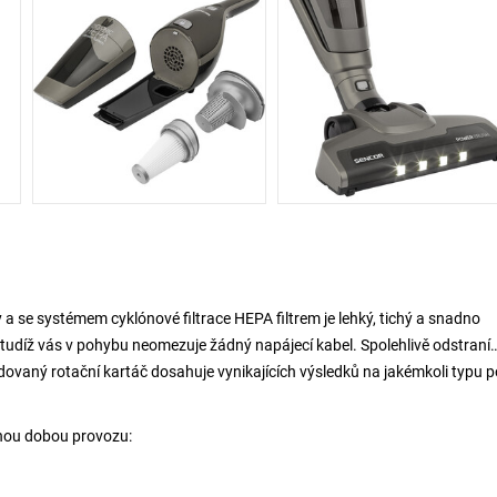
a se systémem cyklónové filtrace HEPA filtrem je lehký, tichý a snadno
vý, tudíž vás v pohybu neomezuje žádný napájecí kabel. Spolehlivě odstraní
ovaný rotační kartáč dosahuje vynikajících výsledků na jakémkoli typu 
uhou dobou provozu: