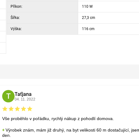
Příkon:
110 W
Šířka:
27,3 cm
Výška:
116 cm
Taťjana
T
04. 11. 2022
Vše proběhlo v pořádku, rychlý nákup z pohodlí domova.
Výrobek znám, mám již druhý, na byt velikosti 60 m dostačující, j
den.