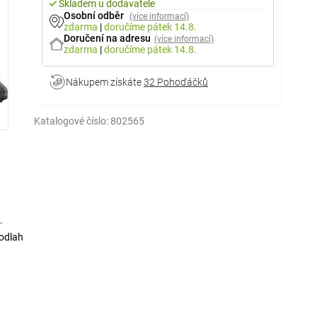
Skladem u dodavatele
Osobní odběr
(více informací)
zdarma
|
doručíme
pátek 14.8.
Doručení na adresu
(více informací)
zdarma
|
doručíme
pátek 14.8.
Nákupem získáte
32 Pohoďáčků
Katalogové číslo:
802565
podlah