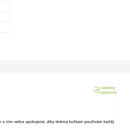
ověřený
zákazník
sem s ním velice spokojená, díky dvěma kočkám používám každý