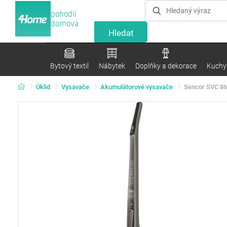
pohodlí
domova
Bytový textil
Nábytek
Doplňky a dekorace
Kuchyn
Úklid
Vysavače
Akumulátorové vysavače
Sencor SVC 86