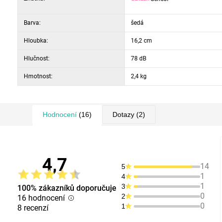
Barva:
šedá
Hloubka:
16,2 cm
Hlučnost:
78 dB
Hmotnost:
2,4 kg
Hodnocení
(16)
Dotazy
(2)
4,7
14
5
1
4
1
3
100% zákazníků doporučuje
0
2
16 hodnocení
0
1
8 recenzí