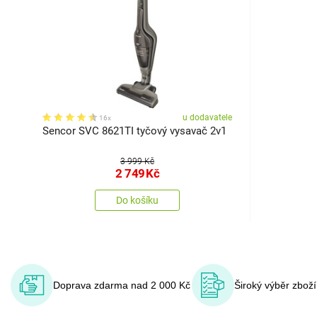
u dodavatele
16x
Sencor SVC 8621TI tyčový vysavač 2v1
3 999 Kč
2 749
Kč
Do košíku
Doprava zdarma nad 2 000 Kč
Široký výběr zbož