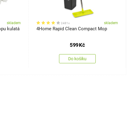
skladem
skladem
2481x
pu kulatá
4Home Rapid Clean Compact Mop
4
599
Kč
Do košíku