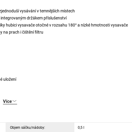
 zjednoduší vysávání v temnějších místech
a integrovaným držákem příslušenství
íky hubici vysavače otočné v rozsahu 180° a nízké hmotnosti vysavače
a prach i čištění filtru
é uložení
ní
Více
Objem sáčku/nádoby:
0,5 l