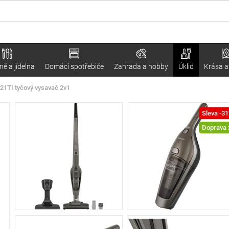
ě a jídelna
Domácí spotřebiče
Zahrada a hobby
Úklid
Krása a
21TI tyčový vysavač 2v1
Sleva -3
Doprava