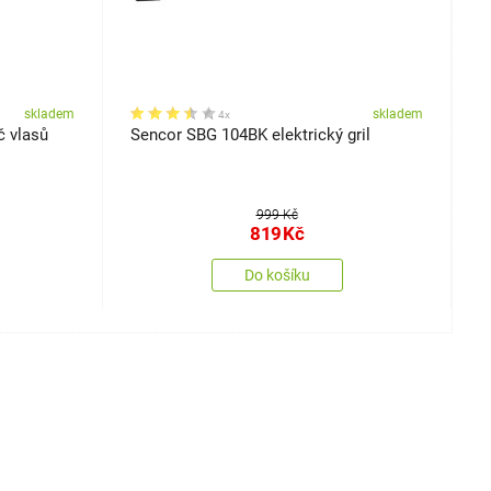
skladem
skladem
4x
 vlasů
Sencor SBG 104BK elektrický gril
S
s
999 Kč
819
Kč
Do košíku