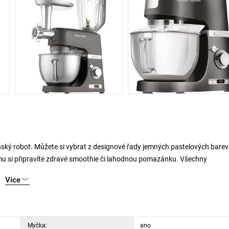
ňský robot. Můžete si vybrat z designové řady jemných pastelových barev
ému si připravíte zdravé smoothie či lahodnou pomazánku. Všechny
materiálů jako je nerezová ocel nebo tritan a neobejde se ani bez LED
Více
, stane se ještě jednodušším. Takový výběr hnětacích metel a háků totiž
m klobásek. Při pečení cukroví pak použijte nástavec s tvořítkem a zjedno
Myčka:
ano