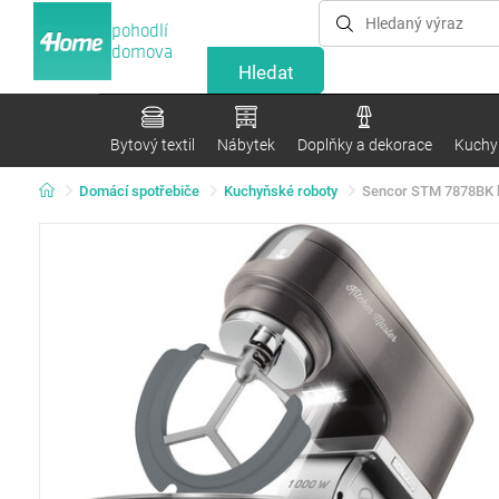
pohodlí
domova
Bytový textil
Nábytek
Doplňky a dekorace
Kuchyn
Domácí spotřebiče
Kuchyňské roboty
Sencor STM 7878BK 