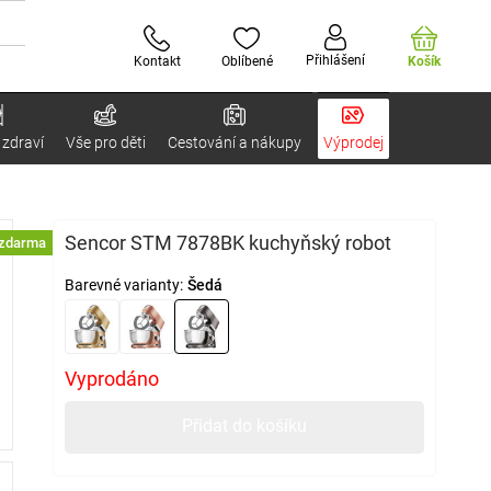
Přihlášení
Kontakt
Oblíbené
Košík
 zdraví
Vše pro děti
Cestování a nákupy
Výprodej
Sencor STM 7878BK kuchyňský robot
 zdarma
Barevné varianty:
Šedá
Vyprodáno
Přidat do košíku