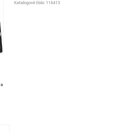
Katalogové číslo:
116413
 a
dušte