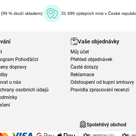
í (99 % zboží skladem)
31 499 výdejních míst v České republi
vání
Vaše objednávky
t
Můj účet
program Pohoďáčci
Přehled objednávek
ceny dopravy
Časté dotazy
atby
Reklamace
vat u nás
Odstoupení od kupní smlouvy
chrany osobních údajů
Pravidla zpracování recenzí
odmínky
ečení
Spolehlivý obchod