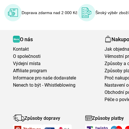
Doprava zdarma nad 2 000 Kč
Široký výběr zbož
O nás
Nakupo
Kontakt
Jak objedna
O společnosti
Věrnostní 
Výdejní místa
Způsoby a 
Affiliate program
Způsoby pl
Informace pro naše dodavatele
Proč nakupo
Nenech to být - Whistleblowing
Nastavení o
Obchodní p
Péče o povl
Způsoby dopravy
Způsoby platby