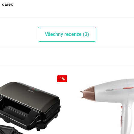
darek
Všechny recenze (3)
-1%