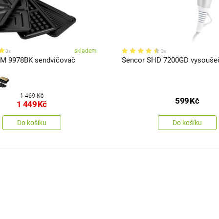
skladem
3x
3x
SM 9978BK sendvičovač
Sencor SHD 7200GD vysoušeč
1 469 Kč
599
Kč
1 449
Kč
Do košíku
Do košíku