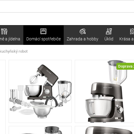
ě a jídelna
Domácí spotřebiče
Zahrada a hobby
Úklid
Krása a
kuchyňský robot
Doprava