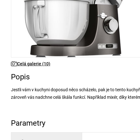
Celá galerie (10)
Popis
Jestli vám v kuchyni doposud něco scházelo, pak je to tento kuchy
zároveň vás nadchne celá škála funkcí. Například mixér, díky kter
komponenty tohoto kuchyňského robota jsou z těch nejkvalitnějších 
osvětlení nebo planetárního systému hnětení. Pokud milujete pečení
zvládne jakékoliv těsto. Dokonce si poradí i s mletím masa a plnění
Parametry
si tvarování. To vše díky jednomu šikovnému přístroji.