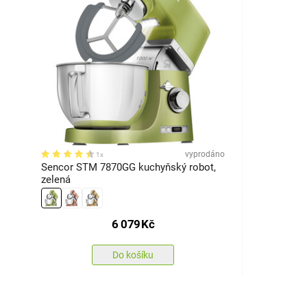
vyprodáno
1x
Sencor STM 7870GG kuchyňský robot,
zelená
6 079
Kč
Do košíku