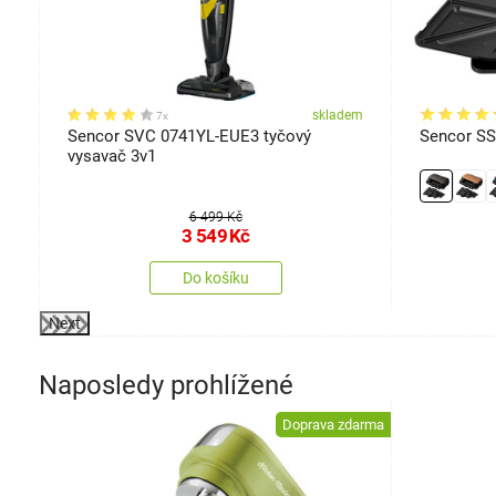
em
skladem
7x
Sencor SVC 0741YL-EUE3 tyčový
Sencor S
vysavač 3v1
6 499 Kč
3 549
Kč
Do košíku
Next
Naposledy prohlížené
Doprava zdarma