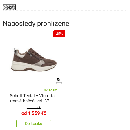
Next
Naposledy prohlížené
-45%
5x
skladem
Scholl Tenisky Victoria,
tmavě hnědá, vel. 37
2 859 Kč
od
1 559
Kč
Do košíku