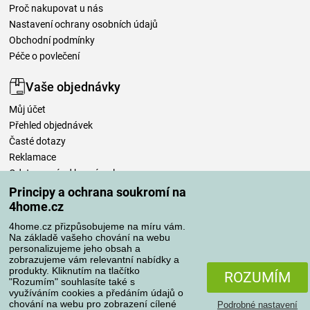
Proč nakupovat u nás
Nastavení ochrany osobních údajů
Obchodní podmínky
Péče o povlečení
Vaše objednávky
Můj účet
Přehled objednávek
Časté dotazy
Reklamace
Odstoupení od kupní smlouvy
Pravidla zpracování recenzí
Principy a ochrana soukromí na
4home.cz
Způsoby dopravy
4home.cz přizpůsobujeme na míru vám.
Na základě vašeho chování na webu
personalizujeme jeho obsah a
zobrazujeme vám relevantní nabídky a
produkty. Kliknutím na tlačítko
Způsoby platby
ROZUMÍM
"Rozumím" souhlasíte také s
využíváním cookies a předáním údajů o
chování na webu pro zobrazení cílené
Podrobné nastavení