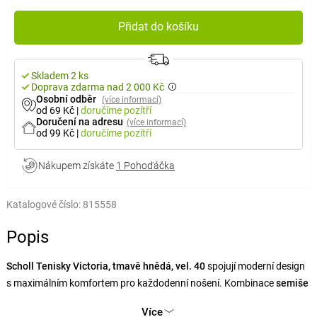
Přidat do košíku
Skladem 2 ks
Doprava zdarma nad 2 000 Kč
Osobní odběr
(více informací)
od 69 Kč
|
doručíme
pozítří
Doručení na adresu
(více informací)
od 99 Kč
|
doručíme
pozítří
Nákupem získáte
1 Pohoďáčka
Katalogové číslo:
815558
Popis
Scholl Tenisky Victoria, tmavě hnědá, vel. 40
spojují moderní design
s maximálním komfortem pro každodenní nošení. Kombinace
semiše
a syntetické kůže s vintage efektem
vytváří elegantní a přitom
Více