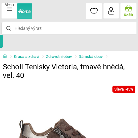
Menu
Košík
Krása a zdraví
Zdravotní obuv
Dámská obuv
Scholl Tenisky Victoria, tmavě hnědá,
vel. 40
Sleva -45%