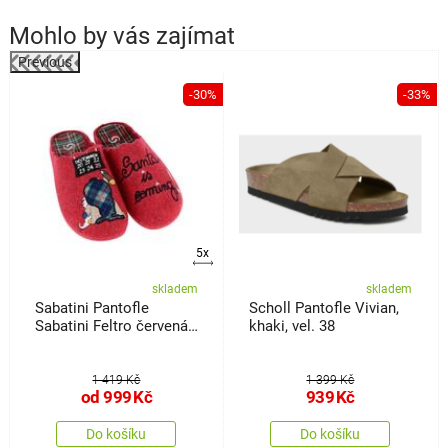
Mohlo by vás zajímat
Previous
%
-30%
-33%
5x
skladem
skladem
Sabatini Pantofle
Scholl Pantofle Vivian,
Sabatini Feltro červená,
khaki, vel. 38
vel. 37
1 419 Kč
1 399 Kč
od
999
Kč
939
Kč
Do košíku
Do košíku