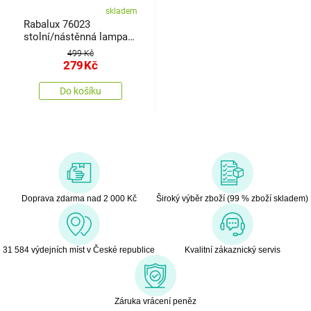
skladem
Rabalux 76023
stolní/nástěnná lampa
Jocker, s inteligentními
499 Kč
funkcemi
279
Kč
Do košíku
Doprava zdarma nad 2 000 Kč
Široký výběr zboží (99 % zboží skladem)
31 584 výdejních míst v České republice
Kvalitní zákaznický servis
Záruka vrácení peněz