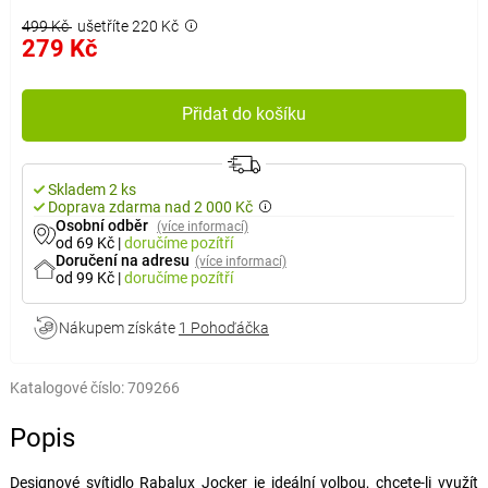
499 Kč
ušetříte 220 Kč
279 Kč
Přidat do košíku
Skladem 2 ks
Doprava zdarma nad 2 000 Kč
Osobní odběr
(více informací)
od 69 Kč
|
doručíme
pozítří
Doručení na adresu
(více informací)
od 99 Kč
|
doručíme
pozítří
Nákupem získáte
1 Pohoďáčka
Katalogové číslo:
709266
Popis
Designové svítidlo Rabalux Jocker je ideální volbou, chcete-li využít