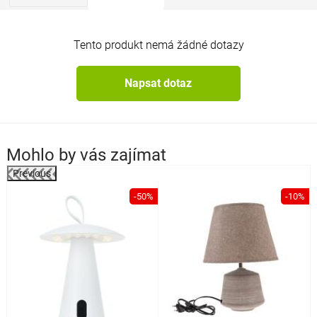
Tento produkt nemá žádné dotazy
Napsat dotaz
Mohlo by vás zajímat
Previous
%
-50%
-10%