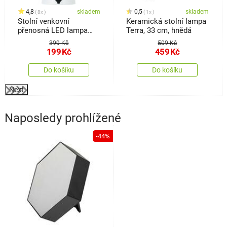
4,8
skladem
0,5
skladem
8x
1x
Stolní venkovní
Keramická stolní lampa
přenosná LED lampa
Terra, 33 cm, hnědá
Boise, bílá, USB, 15 x 17
399 Kč
509 Kč
cm, plast
199
Kč
459
Kč
Do košíku
Do košíku
Next
Naposledy prohlížené
-44%