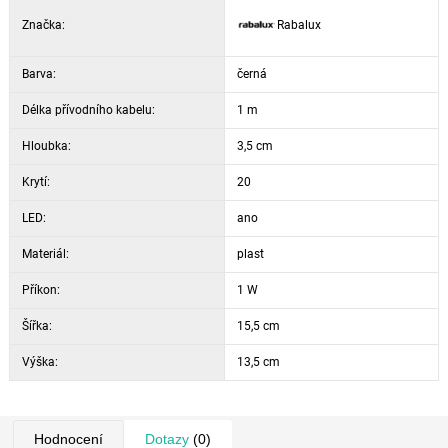
způsob stmívaní: s dálkovým ovladačem
Značka:
Rabalux
RGB: ano
baterie: 3x AA excl.
Barva:
funkce paměti: ano
černá
efekt nočního světla: ano
Délka přívodního kabelu:
1 m
Wi-Fi: ne
Hloubka:
režim pamětise spínačem/ s dálkovým ovladačem
3,5 cm
Krytí:
20
LED:
ano
Materiál:
plast
Příkon:
1 W
Šířka:
15,5 cm
Výška:
13,5 cm
Hodnocení
Dotazy
(0)