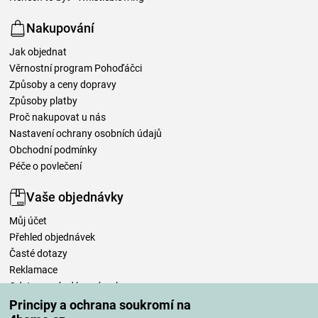
Nakupování
Jak objednat
Věrnostní program Pohoďáčci
Způsoby a ceny dopravy
Způsoby platby
Proč nakupovat u nás
Nastavení ochrany osobních údajů
Obchodní podmínky
Péče o povlečení
Vaše objednávky
Můj účet
Přehled objednávek
Časté dotazy
Reklamace
Odstoupení od kupní smlouvy
Pravidla zpracování recenzí
Principy a ochrana soukromí na