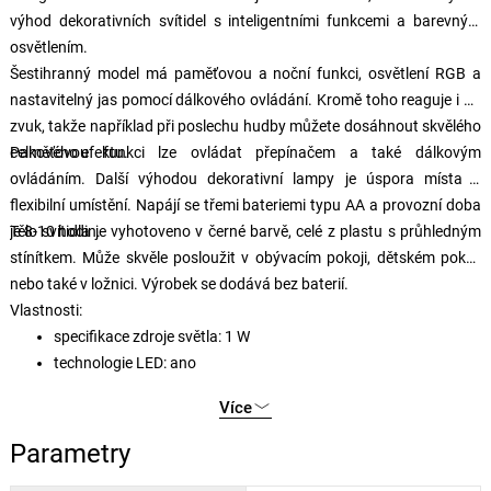
výhod dekorativních svítidel s inteligentními funkcemi a barevným
osvětlením.
Šestihranný model má paměťovou a noční funkci, osvětlení RGB a
nastavitelný jas pomocí dálkového ovládání. Kromě toho reaguje i na
zvuk, takže například při poslechu hudby můžete dosáhnout skvělého
celkového efektu.
Paměťovou funkci lze ovládat přepínačem a také dálkovým
ovládáním. Další výhodou dekorativní lampy je úspora místa a
flexibilní umístění. Napájí se třemi bateriemi typu AA a provozní doba
je 8-10 hodin.
Tělo svítidla je vyhotoveno v černé barvě, celé z plastu s průhledným
stínítkem. Může skvěle posloužit v obývacím pokoji, dětském pokoji
nebo také v ložnici. Výrobek se dodává bez baterií.
Vlastnosti:
specifikace zdroje světla: 1 W
technologie LED: ano
životnost světelného zdroje: 20000 hodin
Více
vážená spotřeba energie (kwh / 1000 Ah): 1.0
aplikované napětí DC 5 V
Parametry
stmívatelnost: ano