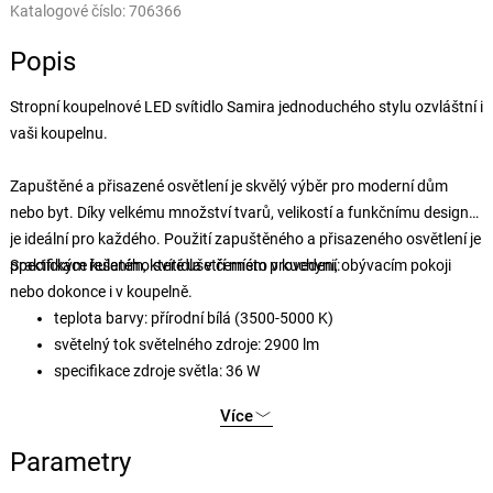
Katalogové číslo:
706366
Popis
Stropní koupelnové LED svítidlo Samira jednoduchého stylu ozvláštní i
vaši koupelnu.
Zapuštěné a přisazené osvětlení je skvělý výběr pro moderní dům
nebo byt. Díky velkému množství tvarů, velikostí a funkčnímu designu,
je ideální pro každého. Použití zapuštěného a přisazeného osvětlení je
praktickým řešením, které ušetří místo v kuchyni, obývacím pokoji
Specifikace kulatého svítidla v černém provedení:
nebo dokonce i v koupelně.
teplota barvy: přírodní bílá (3500-5000 K)
světelný tok světelného zdroje: 2900 lm
specifikace zdroje světla: 36 W
životnost světelného zdroje: 25000 hodin
Více
energická třída světelného zdroje: G
Parametry