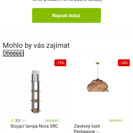
Napsat dotaz
Mohlo by vás zajímat
Previous
%
-15%
-14%
3,3
skladem
skladem
3x
Stojací lampa Nora SRC
Závěsný lustr
Pentagone -