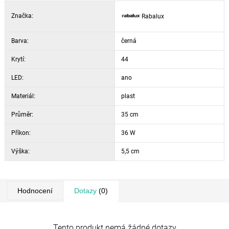
Značka:
Rabalux
Barva:
černá
Krytí:
44
LED:
ano
Materiál:
plast
Průměr:
35 cm
Příkon:
36 W
Výška:
5,5 cm
Hodnocení
Dotazy
(0)
Tento produkt nemá žádné dotazy