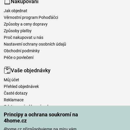
Nakupování
Jak objednat
Věrnostní program Pohoďáčci
Způsoby a ceny dopravy
Způsoby platby
Proč nakupovat u nás
Nastavení ochrany osobních údajů
Obchodní podmínky
Péče o povlečení
Vaše objednávky
Můj účet
Přehled objednávek
Časté dotazy
Reklamace
Odstoupení od kupní smlouvy
Pravidla zpracování recenzí
Principy a ochrana soukromí na
4home.cz
Způsoby dopravy
4home.cz přizpůsobujeme na míru vám.