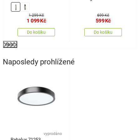
Antiquation, hnědá
1 299 Kč
699 Kč
1 099
Kč
599
Kč
Do košíku
Do košíku
Next
Naposledy prohlížené
vyprodáno
Rabalux 71253