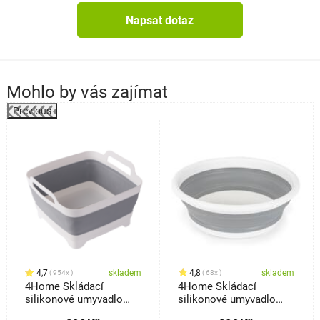
Napsat dotaz
Mohlo by vás zajímat
Previous
%
4,7
skladem
4,8
skladem
954x
68x
4Home Skládací
4Home Skládací
silikonové umyvadlo
silikonové umyvadlo
Clean s odtokem
Clean