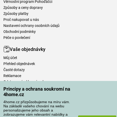
Věrnostní program Pohoďáčci
Způsoby a ceny dopravy
Způsoby platby
Proč nakupovat u nás
Nastavení ochrany osobních údajů
Obchodní podmínky
Péče o povlečení
Vaše objednávky
Můj účet
Přehled objednávek
Časté dotazy
Reklamace
Odstoupení od kupní smlouvy
Pravidla zpracování recenzí
Principy a ochrana soukromí na
4home.cz
Způsoby dopravy
4home.cz přizpůsobujeme na míru vám.
Na základě vašeho chování na webu
personalizujeme jeho obsah a
zobrazujeme vám relevantní nabídky a