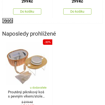
299
Kč
299
Kč
Do košíku
Do košíku
Next
Naposledy prohlížené
-30%
u dodavatele
Proutěný piknikový koš
s pevným víkem/stolem
pro 2 osoby s
2 219 Kč
termoboxem, 40 x 31 x