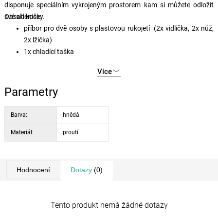
disponuje speciálním vykrojeným prostorem kam si můžete odložit
své skleničky.
Obsah koše:
příbor pro dvě osoby s plastovou rukojetí (2x vidlička, 2x nůž,
2x lžička)
1x chladící taška
1x skládací stolek
Více
2x keramický talíř
1x plastová solnička
Parametry
1x plastová pepřenka
1x kapesní nůž s vývrtkou a otvírákem
Barva:
hnědá
Materiál:
proutí
Hodnocení
Dotazy
(0)
Tento produkt nemá žádné dotazy