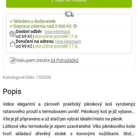
Skladem u dodavatele
Doprava zdarma nad 2 000 Kč
Osobní odběr
(více informací)
od 69 Kč
|
doručíme
pondělí 17.8.
Doručení na adresu
(více informací)
od 99 Kč
|
doručíme
pondělí 17.8.
Nákupem získáte
34 Pohoďáčků
Katalogové číslo:
133528
Popis
Velice elegantní a zároveň praktický piknikový koš
vyrobený
z
ratanového proutí s termoboxem uvnitř. Piknikový koš je již vybaven.
Vše je již připraveno a už stačí jen vybrat ideální místo na piknik.
Látkové víko termokoše je zipem uzavíratelné. Víko piknikového koše
tvoří skládací dřevěný stolek s kovovými nožičkami. Stolek